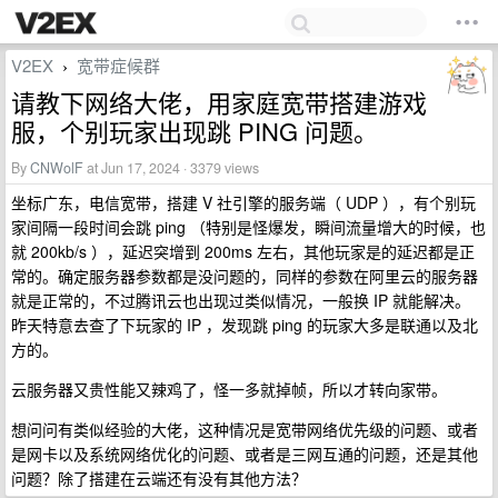
V2EX
宽带症候群
›
请教下网络大佬，用家庭宽带搭建游戏
服，个别玩家出现跳 PING 问题。
By
CNWolF
at Jun 17, 2024 · 3379 views
坐标广东，电信宽带，搭建 V 社引擎的服务端（ UDP ），有个别玩
家间隔一段时间会跳 ping （特别是怪爆发，瞬间流量增大的时候，也
就 200kb/s ），延迟突增到 200ms 左右，其他玩家是的延迟都是正
常的。确定服务器参数都是没问题的，同样的参数在阿里云的服务器
就是正常的，不过腾讯云也出现过类似情况，一般换 IP 就能解决。
昨天特意去查了下玩家的 IP ，发现跳 ping 的玩家大多是联通以及北
方的。
云服务器又贵性能又辣鸡了，怪一多就掉帧，所以才转向家带。
想问问有类似经验的大佬，这种情况是宽带网络优先级的问题、或者
是网卡以及系统网络优化的问题、或者是三网互通的问题，还是其他
问题？除了搭建在云端还有没有其他方法？