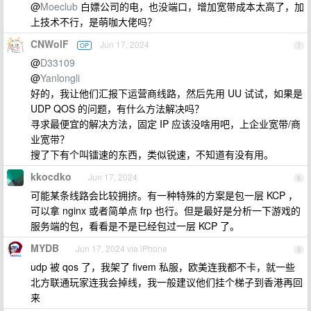
@
Moeclub
白嫖公司的电，也没端口，增加宽带成本太高了，加
上技术不行，是萌咖大佬吗？
CNWolF
Jun 17, 2024
OP
7
@
D33109
@
Yanlongli
好的，我让他们汇报下运营商线路，然后先用 UU 试试，如果是
UDP QOS 的问题，有什么方法解决吗？
寻求最便宜的解决方法，固定 IP 应该没啥用吧，上企业宽带/商
业宽带？
搜了下有个叫镭速的东西，类似锐速，不知道有没有用。
kkocdko
Jun 17, 2024
8
可能某条线路会比较拥挤。有一种特殊的方案是包一层 KCP ，
可以拿 nginx 或者简单点 frp 也行。但是最好是分析一下游戏的
服务端的包，看看是不是已经包过一层 KCP 了。
MYDB
Jun 17, 2024 via iPhone
9
udp 被 qos 了，我架了 fivem 私服，欧美连我都不卡，就一些
北方联通玩家连我会掉线，我一般建议他们挂个梯子到香港再回
来