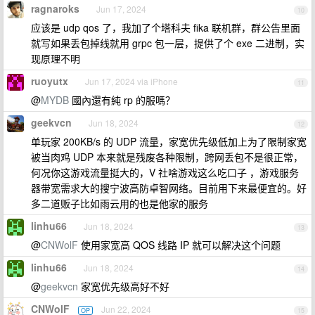
ragnaroks
Jun 17, 2024
10
应该是 udp qos 了，我加了个塔科夫 fika 联机群，群公告里面
就写如果丢包掉线就用 grpc 包一层，提供了个 exe 二进制，实
现原理不明
ruoyutx
Jun 17, 2024 via iPhone
11
@
MYDB
國內還有純 rp 的服嗎？
geekvcn
Jun 18, 2024
12
单玩家 200KB/s 的 UDP 流量，家宽优先级低加上为了限制家宽
被当肉鸡 UDP 本来就是残废各种限制，跨网丢包不是很正常，
何况你这游戏流量挺大的，V 社啥游戏这么吃口子 ，游戏服务
器带宽需求大的搜宁波高防卓智网络。目前用下来最便宜的。好
多二道贩子比如雨云用的也是他家的服务
linhu66
Jun 18, 2024
13
@
CNWolF
使用家宽高 QOS 线路 IP 就可以解决这个问题
linhu66
Jun 18, 2024
14
@
geekvcn
家宽优先级高好不好
CNWolF
Jun 22, 2024
OP
15