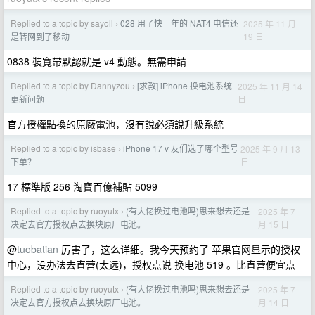
Replied to a topic by sayoll
028 用了快一年的 NAT4 电信还
2025 年 11 月
›
19 日
是转网到了移动
0838 裝寬帶默認就是 v4 動態。無需申請
Replied to a topic by Dannyzou
[求教] iPhone 换电池系统
2025 年 11 月 14
›
日
更新问题
官方授權點換的原廠電池，沒有說必須說升級系統
Replied to a topic by isbase
iPhone 17 v 友们选了哪个型号
2025 年 9 月 13
›
日
下单？
17 標準版 256 淘寶百億補貼 5099
Replied to a topic by ruoyutx
(有大佬换过电池吗)思来想去还是
2025 年 7
›
月 15 日
决定去官方授权点去换块原厂电池。
@
tuobatian
厉害了，这么详细。我今天预约了 苹果官网显示的授权
中心，没办法去直营(太远)，授权点说 换电池 519 。比直营便宜点
Replied to a topic by ruoyutx
(有大佬换过电池吗)思来想去还是
2025 年 7
›
月 14 日
决定去官方授权点去换块原厂电池。