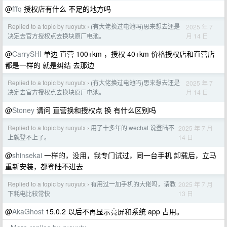
@
fffq
授权店有什么 不足的地方吗
Replied to a topic by ruoyutx
(有大佬换过电池吗)思来想去还是
2025 年 7
›
月 14 日
决定去官方授权点去换块原厂电池。
@
CarrySHI
单边 直营 100+km ，授权 40+km 价格授权店和直营店
都是一样的 就是纠结 去那边
Replied to a topic by ruoyutx
(有大佬换过电池吗)思来想去还是
2025 年 7
›
月 14 日
决定去官方授权点去换块原厂电池。
@
Stoney
请问 直营换和授权点 换 有什么区别吗
Replied to a topic by ruoyutx
用了十多年的 wechat 说登陆不
2025 年 7 月
›
14 日
上就登不上了。
@
shinsekai
一样的，没用，我专门试过，同一台手机 卸载后，立马
重新安装，都登陆不进去
Replied to a topic by ruoyutx
有用过一加手机的大佬吗，请教
2025 年 7 月
›
13 日
下耗电比较常快
@
AkaGhost
15.0.2 以后不再显示亮屏和系统 app 占用。