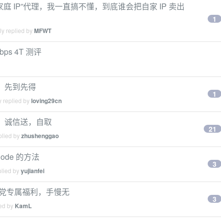
 IP”代理，我一直搞不懂，到底谁会把自家 IP 卖出
1
ly replied by
MFWT
Gbps 4T 测评
码，先到先得
1
y replied by
loving29cn
装，诚信送，自取
21
plied by
zhushenggao
Code 的方法
3
plied by
yujianfei
爬虫党专属福利，手慢无
3
ied by
KamL