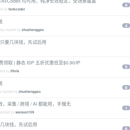
虫/AI/Codex 均可用，纯净长效稳定，全场景覆盖
9
ied by
fankcoder
送
4
tly replied by
zhushenggao
IP 只要几块钱，先试后用
免费领取 | 静态 ISP 五折优惠低至$0.90/IP
5
lied by
0livia
送
8
y replied by
zhushenggao
效，采集 / 跨境 / AI 都能用，手慢无
1
replied by
wansan109
只要几块钱，先试后用
6