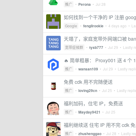
推广
•
Perona
•
Jul 28
如何找到一个干净的 IP 注册 goog
Google
•
fenglirookie
•
4 days ago
• Las
天塌了，家庭宽带外网端口被 ban
宽带症候群
•
tysb777
•
Jul 29
• Lastly r
🔥 简单粗暴： Proxy001 送 4 
推广
•
wansan109
•
Jul 29
• Lastly repl
免费 cdk 用不完随便送
推广
•
loving29cn
•
Jul 25
• Lastly repl
福利加码，住宅 IP，免费送
推广
•
Mayday9421
•
Jul 25
福利继续送 住宅 IP 用不完 cdk 
推广
•
zhushenggao
•
Jul 28
• Lastly re