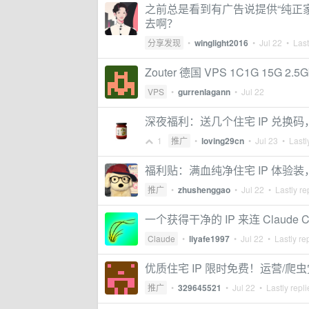
之前总是看到有广告说提供“纯正家庭
去啊？
分享发现
•
winglight2016
•
Jul 22
• Last
Zouter 德国 VPS 1C1G 15G 2.5
VPS
•
gurrenlagann
•
Jul 22
深夜福利：送几个住宅 IP 兑换
1
推广
•
loving29cn
•
Jul 23
• Lastl
福利贴：满血纯净住宅 IP 体验
推广
•
zhushenggao
•
Jul 22
• Lastly re
一个获得干净的 IP 来连 Claude 
Claude
•
liyafe1997
•
Jul 22
• Lastly re
优质住宅 IP 限时免费！运营/
推广
•
329645521
•
Jul 22
• Lastly repl