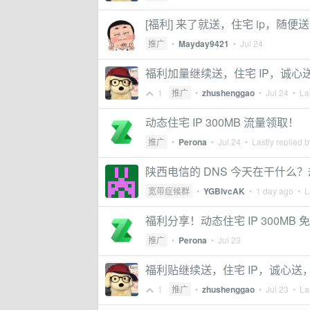
[福利] 来了就送，住宅 ip，随
推广
•
Mayday9421
•
Jul 24
福利加量继续送，住宅 IP，诚心
1
推广
•
zhushenggao
•
Jul 24
• Las
动态住宅 IP 300MB 流量领取！
推广
•
Perona
•
Jul 24
• Lastly replied 
陕西电信的 DNS 今天在干什么？
宽带症候群
•
YGBlvcAK
•
1 day ago
• La
福利分享！动态住宅 IP 300MB
推广
•
Perona
•
Jul 23
福利贴继续送，住宅 IP，诚心送
1
推广
•
zhushenggao
•
Jul 23
• Las