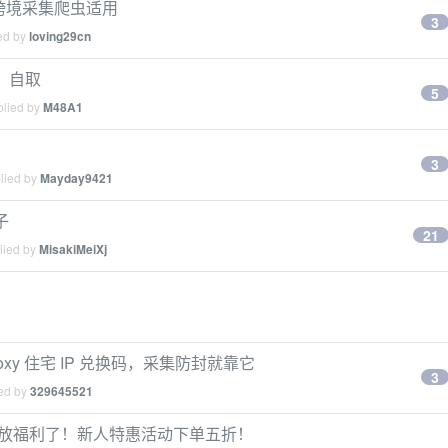
送，跨境采集爬虫适用
3
ied by
loving29cn
，自取
5
plied by
M48A1
3
plied by
Mayday9421
子
21
lied by
MisakiMeiXj
roxy 住宅 IP 兑换码，采集防封就靠它
3
ied by
329645521
额流量放福利了！新人特惠活动下单五折！