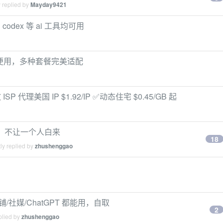
 replied by
Mayday9421
 codex 等 ai 工具均可用
随便用，多种套餐完美适配
P 代理美国 IP $1.92/IP ✅动态住宅 $0.45/GB 起
送，不让一个人白来
18
ly replied by
zhushenggao
/社媒/ChatGPT 都能用，自取
2
plied by
zhushenggao