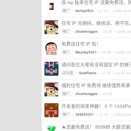
双 isp 独享住宅 IP 流量免费
推广
•
loving29cn
•
Jul 30
• Lastly repl
住宅 IP 兑换码，继续送，用不完
推广
•
zhushenggao
•
Jul 29
• Lastly re
免费送住宅 IP 啦！
推广
•
Mayday9421
•
Jul 28
• Lastly re
请问各位大佬有没有固定 IP 的梯
问与答
•
SoulFlame
•
Jul 30
• Lastly rep
福利住宅 IP 免费领 继续强势来袭
推广
•
zhushenggao
•
Jul 28
开发者的效率神器！ 5 个 1024P
推广
•
329645521
•
Jul 30
• Lastly repl
🔥流量免费送！ 500MB 大