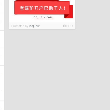
Promoted by
laojuelv
PRO