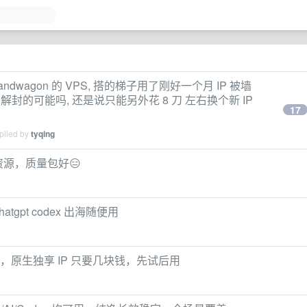
andwagon 的 VPS, 搭的梯子用了刚好一个月 IP 被墙
有解封的可能吗, 还是说只能另外花 8 刀 左右换个新 IP
17
plied by
tyqing
资源，质量包好😑
atgpt codex 出海随便用
 流量，原生独享 IP 只要几块钱，先试后用