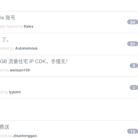
le 账号
24
tly replied by
ffalex
 了。
21
eplied by
Autonomous
个 1GB 流量住宅 IP CDK，手慢无！
5
ied by
wansan109
1
ied by
lypoint
免费送
13
plied by
zhushenggao