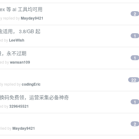
dex 等 ai 工具均可用
2
y replied by
Mayday9421
用， 3.8/GB 起
1
ied by
LeeWish
费流量，永不过期
1
ied by
wansan109
22
ly replied by
codingEric
IP 兑换码免费领，运营采集必备神奇
1
ied by
329645521
2
plied by
Mayday9421