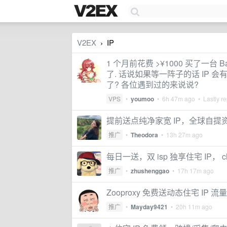
V2EX
IP
›
1 个月前花费 >¥1000 买了一台 B
了. 话说如果等一阵子的话 IP 会
了? 各位遇到过的来说说?
VPS
•
youmoo
•
6h 47m ago
• Lastly re
提前送点纯净家宽 IP，全球自提
推广
•
Theodora
•
13h 27m ago
每日一送，双 isp 独享住宅 IP， ch
推广
•
zhushenggao
•
17h 17m ago
Zooproxy 免费送动态住宅 IP
推广
•
Mayday9421
•
20h 11m ago