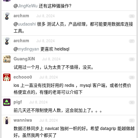
@
JingKeWu
还有这种骚操作?
archxm
Jul 8, 2024
26
@
uudaoshi
很多 测试人员，产品经理，都可能要用数据库连接
工具。
archxm
Jul 8, 2024
27
@
mydingyan
更喜欢 heidisql
GuangXiN
Jul 8, 2024
28
试用过一个月，认为太贵了不值得，没买。
echooo0
Jul 8, 2024
29
ios 上一直没有找到好用的 redis ，mysql 客户端，或者付费价
格便宜点的，有懂的老哥可以介绍下
pigf
Jul 8, 2024
30
前几天还不限制使用人数，这会就加上了。。。
wanniwa
Jul 8, 2024
31
数据迁移同步上 navicat 独树一帜的好。希望 datagrip 能越做越
好。虽然我两个都买了