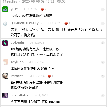
49 replies
•
2025-06-06 09:46:32 +08:00
yusf
Jul 8, 2024
2
1
navicat 经常发律师函我知道
QTMrk9fHFk8sFyi3
Jul 8, 2024
1
2
这不是正好小企业用吗。 超过 56 个后端开发的公司 不算太小
公司了。得掏钱。
dolorain
Jul 8, 2024
3
lite 给的功能有点多，建议砍一砍
我们其实无所谓，crack 工具太多了
keyfunc
Jul 8, 2024
4
律师函又能愉快的发起来了～
Immortal
Jul 8, 2024
1
5
lite 关键功能没有,砍的还是挺精准的
我指结构/数据同步
crocoBaby
Jul 8, 2024
6
终于不用费神破解了,感谢 navicat