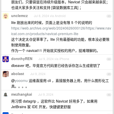
朋友们，只要袋鼠在持续升级版本，Navicat 只会越来越亲民；
也请大家多多关注和支持 [袋鼠数据库工具] ；
unclemcz
Jul 8, 2024 via Android
43
lite 刚放出来的时候，页面上是没有限 5 个的说明的
https://web.archive.org/web/20240626000126/https://www.nav
icat.com.cn/products/navicat-premium-lite
这个决定太仓促草率了。lite 只有最基础的功能，根本没必要限
制使用数量。
作为一个 navicat11 开始就买授权的用户，挺难理解的。
dorothyREN
Jul 9, 2024 via iPhone
44
dbeaver 吧，毕竟官方代码里已经告诉你怎么生成密钥了
abolast
Jul 9, 2024
45
@
yooomu
运维直接用 cli ，直接服务器上用，用什么图形化工
具。。。。
mezhangkai
Jul 9, 2024
46
用习惯 datagrip ，这软件比 Navicat 好用多了，如果用
JetBrains 家 IDE 开发，快捷键更舒服