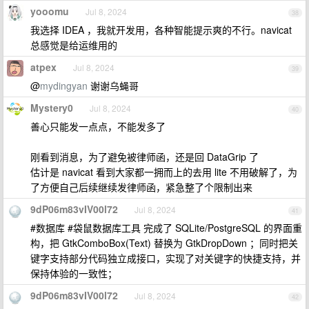
yooomu
Jul 8, 2024
38
我选择 IDEA ，我就开发用，各种智能提示爽的不行。navicat
总感觉是给运维用的
atpex
Jul 8, 2024
39
@
mydingyan
谢谢乌蝇哥
Mystery0
Jul 8, 2024
40
善心只能发一点点，不能发多了
刚看到消息，为了避免被律师函，还是回 DataGrip 了
估计是 navicat 看到大家都一拥而上的去用 lite 不用破解了，为
了方便自己后续继续发律师函，紧急整了个限制出来
9dP06m83vIV00l72
Jul 8, 2024
41
#数据库 #袋鼠数据库工具 完成了 SQLite/PostgreSQL 的界面重
构，把 GtkComboBox(Text) 替换为 GtkDropDown ；同时把关
键字支持部分代码独立成接口，实现了对关键字的快捷支持，并
保持体验的一致性；
9dP06m83vIV00l72
Jul 8, 2024
42