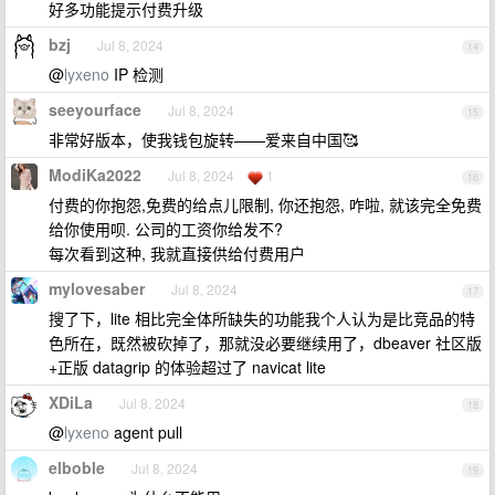
好多功能提示付费升级
bzj
Jul 8, 2024
14
@
lyxeno
IP 检测
seeyourface
Jul 8, 2024
15
非常好版本，使我钱包旋转——爱来自中国🥰
ModiKa2022
Jul 8, 2024
1
16
付费的你抱怨,免费的给点儿限制, 你还抱怨, 咋啦, 就该完全免费
给你使用呗. 公司的工资你给发不?
每次看到这种, 我就直接供给付费用户
mylovesaber
Jul 8, 2024
17
搜了下，lite 相比完全体所缺失的功能我个人认为是比竞品的特
色所在，既然被砍掉了，那就没必要继续用了，dbeaver 社区版
+正版 datagrip 的体验超过了 navicat lite
XDiLa
Jul 8, 2024
18
@
lyxeno
agent pull
elboble
Jul 8, 2024
19