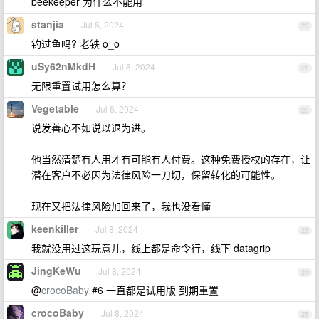
beekeeper 为什么不能用
stanjia
Jul 8, 2024
20
钓过鱼吗? 老铁 o_o
uSy62nMkdH
Jul 8, 2024
21
无限重置试用怎么算？
Vegetable
Jul 8, 2024
22
说发善心不如说以退为进。
他当然清楚有人用才有可能有人付费。这种免费授权的存在，让
潜在客户不必因为法律风险一刀切，保留转化的可能性。
现在又把法律风险加回来了，我也没看懂
keenkiller
Jul 8, 2024
23
我就没用过这玩意儿，线上都是命令行，线下 datagrip
JingKeWu
Jul 8, 2024
24
@
crocoBaby
#6 一直都是试用版 到期重置
crocoBaby
Jul 8, 2024
25