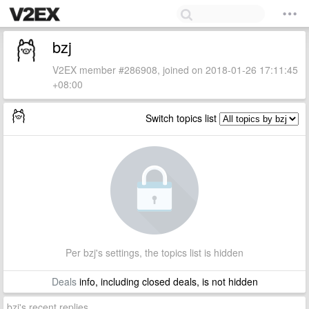
bzj
V2EX member #286908, joined on 2018-01-26 17:11:45
+08:00
Switch topics list
Per bzj's settings, the topics list is hidden
Deals
info, including closed deals, is not hidden
bzj's recent replies