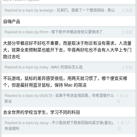
Replied to a topic by wukaige
兄弟们，我做了一个壁纸网站 - 青山
2 天前
›
自嗨产品
Replied to a topic by Rrrrrr
楼下新开早餐店很快又要倒闭了
2 天前
›
大部分早餐店好不好吃不重要，而是取决于附近有没有需求，人流量
大，就算全卖预制菜也能开下去，毕竟再好吃也不会有人大早上专门
跑过去吃
Replied to a topic by maky
MAC 的鼠标怎么选
2 天前
›
不玩游戏，鼠标的差异感受很低，用两天就习惯了，哪个便宜买哪
个，但是最好用蓝牙鼠标，保持 Mac 的简洁
Replied to a topic by 052678
如果不考虑金钱因素，你希望做什么
7 月 23
›
日
职业
去全世界的学校当学生，学习不同的科目
Replied to a topic by zsxzy
不少股民把下跌原因指向梁文锋(量化),
7 月 17
›
日
有道理吗