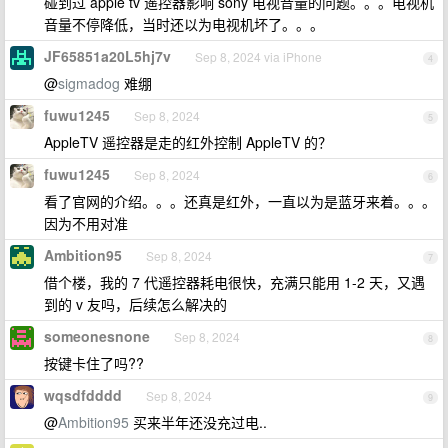
碰到过 apple tv 遥控器影响 sony 电视音量的问题。。。电视机
音量不停降低，当时还以为电视机坏了。。。
JF65851a20L5hj7v
Sep 8, 2024 via iPhone
4
@
sigmadog
难绷
fuwu1245
Sep 8, 2024
5
AppleTV 遥控器是走的红外控制 AppleTV 的？
fuwu1245
Sep 8, 2024
6
看了官网的介绍。。。还真是红外，一直以为是蓝牙来着。。。
因为不用对准
Ambition95
Sep 8, 2024
7
借个楼，我的 7 代遥控器耗电很快，充满只能用 1-2 天，又遇
到的 v 友吗，后续怎么解决的
someonesnone
Sep 8, 2024
8
按键卡住了吗??
wqsdfdddd
Sep 8, 2024
9
@
Ambition95
买来半年还没充过电..