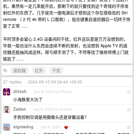
机，果然有一定几率能开启，那剩下的就只要找到这个奇怪的不停发
射红外的东西了。几乎拔完一圈电源后才想到这个存在感极低的 Siri
remote （ 2 代 4k 带的 L 口那款），组合键重启遥控器后一切终于恢
复了正常……
平时顶多会留心 2.4G 设备间的干扰，红外这玩意是万万没想到的，
毕竟一般也没什么东西会连续不断的发射，也没想到 Apple TV 的遥
控器还能抽风成这样。得亏顺手测了下，不然等找了维修师傅上门就
尴尬了……
遥控器
红外
干扰
27 replies
•
2024-09-10 09:34:44 +08:00
zhlxsh
Sep 8, 2024 via iPhone
1
小海豚里大功了
Zaden
Sep 8, 2024 via Android
2
手势控制空调是用摄像头还是穿戴设备？
sigmadog
Sep 8, 2024
1
3