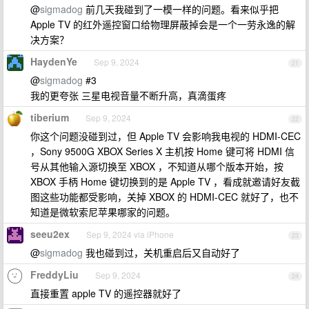
@
sigmadog
前几天我碰到了一模一样的问题。看来似乎把
Apple TV 的红外遥控窗口给物理屏蔽掉会是一个一劳永逸的解
决方案？
HaydenYe
Sep 9, 2024
21
@
sigmadog
#3
我的更夸张 三星电视音量不断升高，真滴蛋疼
tiberium
Sep 9, 2024
22
你这个问题没碰到过，但 Apple TV 会影响我电视的 HDMI-CEC
，Sony 9500G XBOX Series X 主机按 Home 键可将 HDMI 信
号从其他输入源切换至 XBOX ，不知道从哪个版本开始，按
XBOX 手柄 Home 键切换到的是 Apple TV ，看成就邀请好友截
图这些功能都受影响，关掉 XBOX 的 HDMI-CEC 就好了，也不
知道是微软索尼苹果哪家的问题。
seeu2ex
Sep 9, 2024 via iPhone
23
@
sigmadog
我也碰到过，关机重启后又自动好了
FreddyLiu
Sep 9, 2024
24
直接重置 apple TV 的遥控器就好了