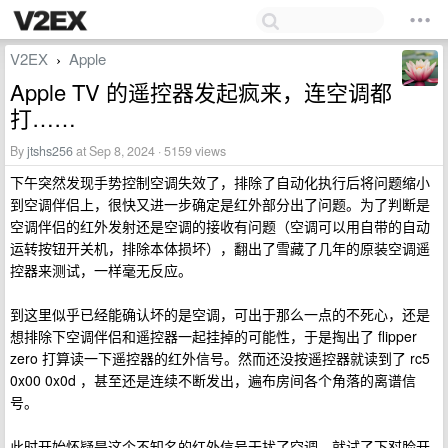
V2EX
Apple
›
Apple TV 的遥控器发起疯来，连空调都
打……
By
jtshs256
at Sep 8, 2024 · 5159 views
下午突然发现手势控制空调失效了，排除了自动化执行后将问题缩小
到空调伴侣上，很快又进一步确定是红外部分出了问题。为了判断是
空调伴侣的红外发射还是空调的接收有问题（空调可以用自带的自动
运转按钮开关机，排除本体损坏），翻出了雪藏了几年的原装空调遥
控器来测试，一样毫无反应。
到这里似乎已经能确认坏的是空调，可出于那么一点的不死心，还是
想排除下空调伴侣和遥控器一起挂掉的可能性，于是掏出了 flipper
zero 打算读一下遥控器的红外信号。然而还没按遥控器就读到了 rc5
0x00 0x0d ，甚至还是连续不断发出，遍布房间各个角落的离谱信
号。
此时开始怀疑是这个不知名的红外信号干扰了空调，就试了下怼脸开