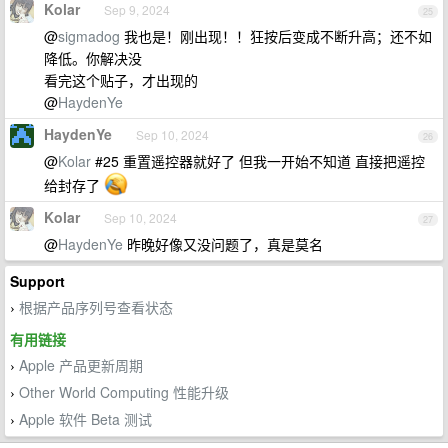
Kolar
Sep 9, 2024
25
@
sigmadog
我也是！刚出现！！狂按后变成不断升高；还不如
降低。你解决没
看完这个贴子，才出现的
@
HaydenYe
HaydenYe
Sep 10, 2024
26
@
Kolar
#25 重置遥控器就好了 但我一开始不知道 直接把遥控
给封存了
Kolar
Sep 10, 2024
27
@
HaydenYe
昨晚好像又没问题了，真是莫名
Support
根据产品序列号查看状态
›
有用链接
Apple 产品更新周期
›
Other World Computing 性能升级
›
Apple 软件 Beta 测试
›