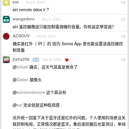
est
Sep 8, 2024
10
siri remote ddos ir ?
wangedenr
Sep 8, 2024
11
siri 遙控器應該只能控制電視機的音量。你有設定學習過？
ACSOUV
Sep 8, 2024
12
确实是红外（ IR ）的 因为 Sonos App 里也能设置该遥控器控
制音量
jtshs256
Sep 8, 2024
1
OP
13
@
zhlxsh
确实，这天气简直是救命了
@
Zaden
摄像头
@
someonesnone
这个真没有
@
est
完全就是这种既视感
另外统一回复下关于蓝牙还是红外的问题，个人使用的场景没关
联控制电视，正常情况都是蓝牙。重启遥控器后也复测过，单纯