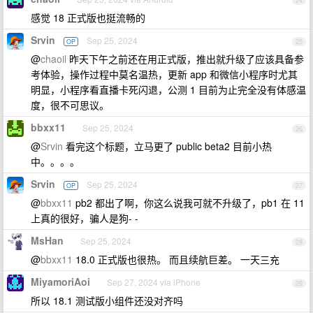
24
感觉 18 正式版也挺流畅的
Srvin
Sep 25, 2024
OP
25
@
chaoil
昨天下午之前还在用正式版，推出就升级了应该具备参
考体验，操作过程中莫名温热，更新 app 和微信小程序时尤其
明显，小程序看直播卡死闪退，公测 1 目前为止完全没有体感温
度，很不可思议。
bbxx11
Sep 25, 2024
26
@
Srvin
看完这个标题，立马更了 public beta2 目前小热
中。。。。
Srvin
Sep 25, 2024
OP
27
@
bbxx11
pb2 都出了啊，你这么说我可就不升级了，pb1 在 11
上真的很好，骗人是狗- -
MsHan
Sep 25, 2024
28
@
bbxx11
18.0 正式版也很热。 而且续航巨差。 一天三充
MiyamoriAoi
Sep 27, 2024 via iPhone
29
所以 18.1 测试版小组件还没对齐吗