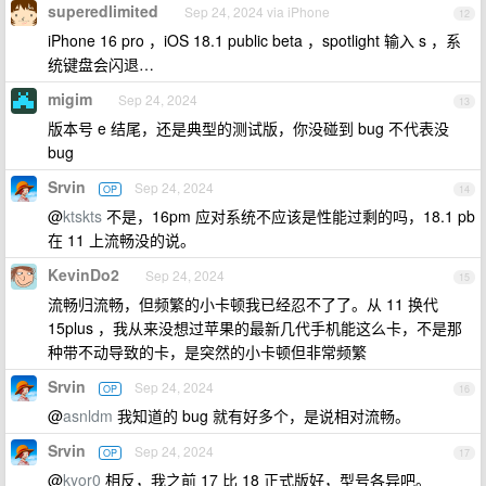
superedlimited
Sep 24, 2024 via iPhone
12
iPhone 16 pro ，iOS 18.1 public beta ，spotlight 输入 s ，系
统键盘会闪退…
migim
Sep 24, 2024
13
版本号 e 结尾，还是典型的测试版，你没碰到 bug 不代表没
bug
Srvin
Sep 24, 2024
OP
14
@
ktskts
不是，16pm 应对系统不应该是性能过剩的吗，18.1 pb
在 11 上流畅没的说。
KevinDo2
Sep 24, 2024
15
流畅归流畅，但频繁的小卡顿我已经忍不了了。从 11 换代
15plus ，我从来没想过苹果的最新几代手机能这么卡，不是那
种带不动导致的卡，是突然的小卡顿但非常频繁
Srvin
Sep 24, 2024
OP
16
@
asnldm
我知道的 bug 就有好多个，是说相对流畅。
Srvin
Sep 24, 2024
OP
17
@
kyor0
相反，我之前 17 比 18 正式版好，型号各异吧。