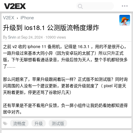
V2EX
iPhone
›
升级到 ios18.1 公测版流畅度爆炸
By
Srvin
at Sep 24, 2024 · 10900 views
之前 v2 收的 iphone 11 备用机，记得是 16.3.1 ，用的不是很开心，
一路升级过來基本大同小异（因为安卓玩的太腻了）所以只升正式
版，下午无聊想看看通话录音，升级后惊为天人，整个手机都轻快多
了……
那么问题來了，苹果升级跟闹着玩一样？正式版不如测试版？同时询
问周围的人没有一个建议更新，更甚者说升级就废了（ pixel 可是天
天盼着更新，停更还骂了谷歌好几天）
还有苹果是不是不看用户反馈，负一屏小组件让我奶奶看她都知道得
居中对齐。
流畅度
升级
测试版