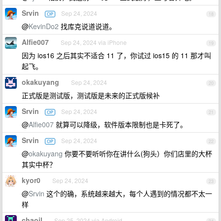
Srvin
Sep 24, 2024
OP
18
@
KevinDo2
找库克说道说道。
Alfie007
Sep 24, 2024 via iPhone
19
因为 ios16 之后其实不适合 11 了，你试过 ios15 的 11 那才叫
起飞。
okakuyang
Sep 24, 2024
20
正式版是测试版，测试版是未来的正式版候补
Srvin
Sep 24, 2024
OP
21
@
Alfie007
就算可以降级，软件版本限制也是卡死了。
Srvin
Sep 24, 2024
OP
22
@
okakuyang
你要不要听听你在讲什么(狗头）你们店里的大杯
其实中杯？
kyor0
Sep 24, 2024
23
@
Srvin
这个的确，系统越来越大，每个人遇到的情况都不太一
样
chaoil
Sep 25, 2024 via Android