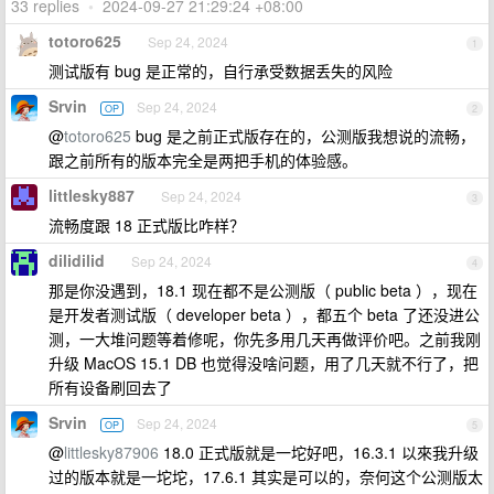
33 replies
•
2024-09-27 21:29:24 +08:00
totoro625
Sep 24, 2024
1
测试版有 bug 是正常的，自行承受数据丢失的风险
Srvin
Sep 24, 2024
OP
2
@
totoro625
bug 是之前正式版存在的，公测版我想说的流畅，
跟之前所有的版本完全是两把手机的体验感。
littlesky887
Sep 24, 2024
3
流畅度跟 18 正式版比咋样？
dilidilid
Sep 24, 2024
4
那是你没遇到，18.1 现在都不是公测版（ public beta ），现在
是开发者测试版（ developer beta ），都五个 beta 了还没进公
测，一大堆问题等着修呢，你先多用几天再做评价吧。之前我刚
升级 MacOS 15.1 DB 也觉得没啥问题，用了几天就不行了，把
所有设备刷回去了
Srvin
Sep 24, 2024
OP
5
@
littlesky87906
18.0 正式版就是一坨好吧，16.3.1 以來我升级
过的版本就是一坨坨，17.6.1 其实是可以的，奈何这个公测版太