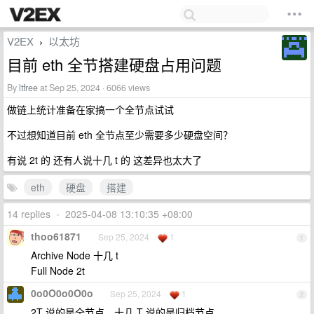
V2EX
以太坊
›
目前 eth 全节搭建硬盘占用问题
By
ltfree
at Sep 25, 2024 · 6066 views
做链上统计准备在家搞一个全节点试试
不过想知道目前 eth 全节点至少需要多少硬盘空间？
有说 2t 的 还有人说十几 t 的 这差异也太大了
eth
硬盘
搭建
14 replies
•
2025-04-08 13:10:35 +08:00
thoo61871
Sep 25, 2024
1
1
Archive Node 十几 t
Full Node 2t
0o0O0o0O0o
Sep 25, 2024
1
2
2T 说的是全节点，十几 T 说的是归档节点