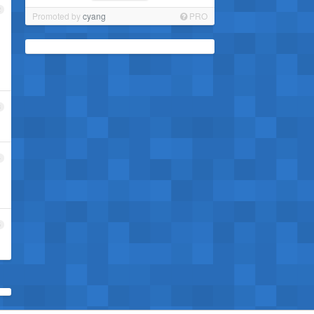
2
Promoted by
cyang
PRO
3
4
5