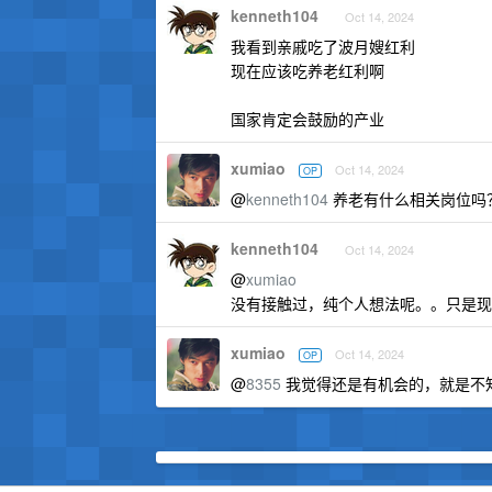
kenneth104
Oct 14, 2024
我看到亲戚吃了波月嫂红利
现在应该吃养老红利啊
国家肯定会鼓励的产业
xumiao
Oct 14, 2024
OP
@
kenneth104
养老有什么相关岗位吗
kenneth104
Oct 14, 2024
@
xumiao
没有接触过，纯个人想法呢。。只是现
xumiao
Oct 14, 2024
OP
@
8355
我觉得还是有机会的，就是不