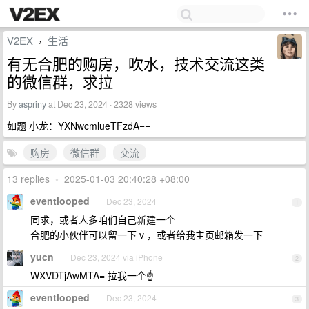
V2EX
生活
›
有无合肥的购房，吹水，技术交流这类
的微信群，求拉
By
aspriny
at Dec 23, 2024 · 2328 views
如题 小龙：YXNwcmlueTFzdA==
购房
微信群
交流
13 replies
•
2025-01-03 20:40:28 +08:00
eventlooped
Dec 23, 2024
1
同求，或者人多咱们自己新建一个
合肥的小伙伴可以留一下 v ，或者给我主页邮箱发一下
yucn
Dec 23, 2024 via iPhone
2
WXVDTjAwMTA= 拉我一个☝️
eventlooped
Dec 23, 2024
3