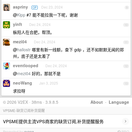
aspriny
Dec 23, 2024
OP
9
@
Kipp
#7 能不能拉我一下呢，谢谢
yinft
Dec 24, 2024
10
枞阳人在合肥，帮顶。
mezi04
Dec 24, 2024
11
@
hallostr
哪里有新一线额，查下 gdp ，还不如默默无闻的郑
州，底子还是太差了
eventlooped
Dec 24, 2024
12
@
mezi04
好的，那就不是
neoWang
Jan 3, 2025
13
求拉呀
© 2026 V2EX · 38ms · 3.9.8.5
About
·
Language
VPSME-缺货订阅补货提醒
›
VPSME提供主流VPS商家的缺货订阅,补货提醒服务
Promoted by
cyang
PRO