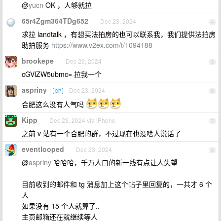
@
yucn
OK ，人够就拉
65r4Zgm364TDg652
Dec 23, 2024
4
求拉 landtalk ，有想买法拍房的也可以联系我，我们提供法拍房
助拍服务
https://www.v2ex.com/t/1094188
brookepe
Dec 23, 2024
5
cGVlZW5ubmc= 拉我一个
aspriny
Dec 23, 2024
OP
6
合肥这么没有人气吗
Kipp
Dec 23, 2024 via iPhone
7
之前 v 站有一个合肥的群，不过现在也没啥人说话了
eventlooped
Dec 23, 2024
8
@
aspriny
哈哈哈，千万人口的新一线有点让人失望
目前收到的邮件和 tg 消息加上这个帖子里回复的，一共才 6 个
人
如果没有 15 个人就算了..
主页邮箱还在就继续等人