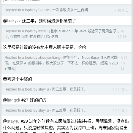
Replied to a topic by Bullish
一次勇敢换来一生自闭
7 月 3 日
›
@
fxskyzz
还三年，到时候泡沫都破裂了
Replied to a topic by mritd
[北京] 5 年 go 5 年 Java 最近面了两周全凉
6 月
›
17 日
了, 心态有点炸, 有没有给口饭吃的
这里都是讨饭的没有地主雇人啊主要是，哈哈
Replied to a topic by zhouyanliang
时隔半年， NocoBase 收入再次翻
6 月
›
16
倍。 在满屏 AI 的氛围中，跟大家分享一下不太一样的经历。 [感谢 V2EX
日
+ 抽奖]
恭喜这个中奖的
Replied to a topic by stay4u
再三思量，还是辞了。
5 月 13 日
›
@
liangck
#27 好的好的
Replied to a topic by stay4u
再三思量，还是辞了。
5 月 13 日
›
@
stay4u
#29 过年的时候有去医院做过核磁共振，睡眠监测，没查出
什么问题，只说是轻微焦虑。其实因为我跨市上班，周末回家就没出