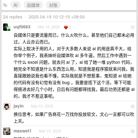
AI
自媒体
对账
24 replies
•
2025-04-19 10:12:15 +08:00
uqf0663
Mar 15, 2025
3
1
自媒体只是要流量而已，什么火吹什么，甚至他们自己都未必用
过，人云亦云而已。
实际上取决于用的人，对于大多数人来说 ai 的用途真不大，给
你举个例子，我表妹听自媒体吹 ai 多牛逼，然后工作中遇到一
个什么 excel 问题，就去问 ai 了，ai 给了她一堆 python 代码，
她完全不知道是什么东西怎么用，知道我是程序猿就来问我，我
直接跟她说我也看不懂，实际我就是不想惹事，鬼知道 ai 给她
的代码有没有幻觉有没有 bug ，我要是揽下这个活，等下可能
得搭进去好几个小时，日后有问题都得找我，最后功劳还都是 ai
的，我才不惹这事呢。
jayin
Mar 15, 2025
2
换位思考，如果广告商花一万找你投放软文，文心一言都可以吹
上天。
maxwel1
Mar 15, 2025
3