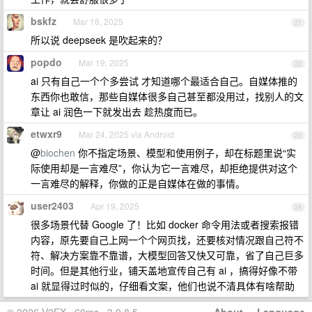
bskfz
Mar 16, 2025
21
所以说 deepseek 是吹起来的？
popdo
Mar 19, 2025
22
ai 只有自己一个个多尝试 才知道哪个最适合自己。自媒体推的
东西你也敢信，那些自媒体很多自己甚至都没用过，找别人的文
章让 ai 润色一下就发出去 趁热度而已。
etwxr9
Mar 24, 2025 via Android
23
@
biochen
你不指定场景、模型和使用例子，却在标题里说“实
际使用却是一言难尽”，你认为它一言难尽，却拒绝提供对这个
一言难尽的解释，你做的正是自媒体在做的事情。
user2403
Apr 19, 2025
24
很多场景代替 Google 了！比如 docker 命令用法或者搜索报错
内容，原先要自己上网一个个网页找，还要核对情况跟自己符不
符、解决方案靠不靠谱，大模型回答又快又可靠，省了自己巨多
时间。但是其他行业，铺天盖地宣传自己有 ai ，搞得好像不带
ai 就显得过时似的，仔细看文案，他们也说不清具体有啥帮助