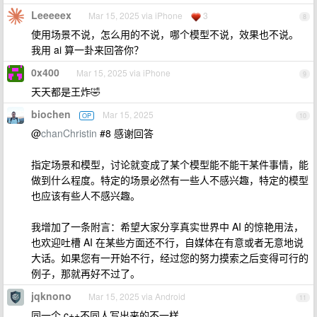
Leeeeex
Mar 15, 2025 via iPhone
3
8
使用场景不说，怎么用的不说，哪个模型不说，效果也不说。
我用 ai 算一卦来回答你？
0x400
Mar 15, 2025 via iPhone
9
天天都是王炸🤣
biochen
Mar 15, 2025
OP
10
@
chanChristin
#8 感谢回答
指定场景和模型，讨论就变成了某个模型能不能干某件事情，能
做到什么程度。特定的场景必然有一些人不感兴趣，特定的模型
也应该有些人不感兴趣。
我增加了一条附言：希望大家分享真实世界中 AI 的惊艳用法，
也欢迎吐槽 AI 在某些方面还不行，自媒体在有意或者无意地说
大话。如果您有一开始不行，经过您的努力摸索之后变得可行的
例子，那就再好不过了。
jqknono
Mar 15, 2025 via Android
11
同一个 c++不同人写出来的不一样