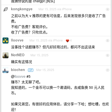
我猜你说的是 chatgpt [狗头]
kongkongye
Mar 15, 2025 via iPhone
4
之前以为大 v 推荐的更有可信度，后来发现很多只是收了广告
费。
不给广告费？客观评价。
收了广告费？只吹优点。
lloovve
Mar 15, 2025 via iPhone
4
5
没事找个话题赚币？但凡好好用过的，都问不出这话来
NotNEO
Mar 15, 2025
6
确实有这情况
biochen
Mar 15, 2025
OP
7
@
lloovve
#5
赚币？太无聊了吧。
我知道的，一个金币可以换一个邀请码，去咸鱼换 50 元人民
币。
如果兄弟您，有很好的应用体验，请分享一下哈；想吐槽，也欢
迎！