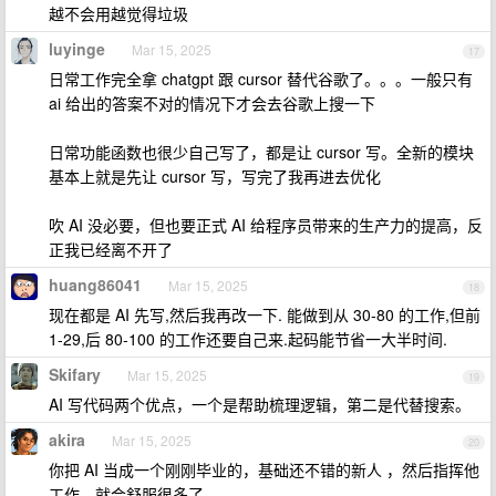
越不会用越觉得垃圾
luyinge
Mar 15, 2025
17
日常工作完全拿 chatgpt 跟 cursor 替代谷歌了。。。一般只有
ai 给出的答案不对的情况下才会去谷歌上搜一下
日常功能函数也很少自己写了，都是让 cursor 写。全新的模块
基本上就是先让 cursor 写，写完了我再进去优化
吹 AI 没必要，但也要正式 AI 给程序员带来的生产力的提高，反
正我已经离不开了
huang86041
Mar 15, 2025
18
现在都是 AI 先写,然后我再改一下. 能做到从 30-80 的工作,但前
1-29,后 80-100 的工作还要自己来.起码能节省一大半时间.
Skifary
Mar 15, 2025
19
AI 写代码两个优点，一个是帮助梳理逻辑，第二是代替搜索。
akira
Mar 15, 2025
20
你把 AI 当成一个刚刚毕业的，基础还不错的新人 ，然后指挥他
工作，就会舒服很多了