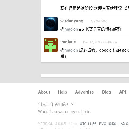
现在还是起始阶段 欢迎大家给建议 以
wudanyang
Apr 29, 2025
@
maolon
#5 老哥是真的很有经验
imqiyue
Dec 17, 2025 via iPhone
@
maolon
虚心请教，google 出的 a
看）
About
·
Help
·
Advertise
·
Blog
·
API
创意工作者们的社区
World is powered by solitude
VERSION: 3.9.8.5 · 44ms ·
UTC 11:56
·
PVG 19:56
·
LAX 0