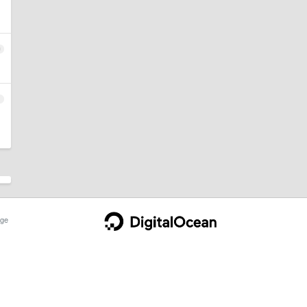
0
1
ge