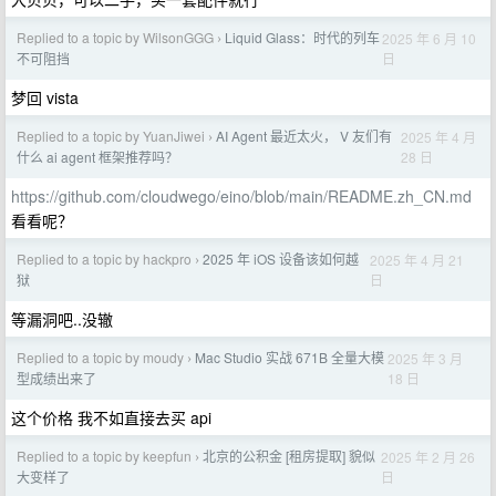
Replied to a topic by WilsonGGG
Liquid Glass：时代的列车
2025 年 6 月 10
›
日
不可阻挡
梦回 vista
Replied to a topic by YuanJiwei
AI Agent 最近太火， V 友们有
2025 年 4 月
›
28 日
什么 ai agent 框架推荐吗？
https://github.com/cloudwego/eino/blob/main/README.zh_CN.md
看看呢？
Replied to a topic by hackpro
2025 年 iOS 设备该如何越
2025 年 4 月 21
›
日
狱
等漏洞吧..没辙
Replied to a topic by moudy
Mac Studio 实战 671B 全量大模
2025 年 3 月
›
18 日
型成绩出来了
这个价格 我不如直接去买 api
Replied to a topic by keepfun
北京的公积金 [租房提取] 貌似
2025 年 2 月 26
›
日
大变样了