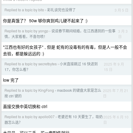
Replied to a topic by bito
彩礼谈完也没得了
3 月 5 日
›
你是真饿了？ 50w 够你爽到鸡儿硬不起来了 :)
Replied to a topic by yongp
说说春节期间结婚，在江西遇到的一些事
3 月 3
›
日
情，大家看看，不喜勿喷！
"江西也有好的女孩子" , 但是 蛇有的没毒有的有毒，但是人一般不会
去验，都是躲远远的 :)
Replied to a topic by secretbytes
小米直接跳过 16 快进到
2025 年 9 月
›
15 日
17，你怎么看？
low 完了
Replied to a topic by KingFong
macbook 的键盘大家是怎么
2025 年 7 月 21
›
日
按 ctrl 键的
直接交换中英切换和 ctrl
Replied to a topic by apollo007
老婆还有 10 天要生了，吸奶
2025 年 6 月 10
›
日
器怎么选？
大贝贝，可以二手，买一套配件就行