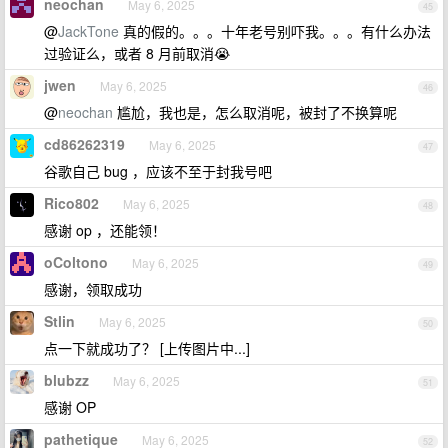
neochan
May 6, 2025
45
@
JackTone
真的假的。。。十年老号别吓我。。。有什么办法
过验证么，或者 8 月前取消😭
jwen
May 6, 2025
46
@
neochan
尴尬，我也是，怎么取消呢，被封了不换算呢
cd86262319
May 6, 2025
47
谷歌自己 bug ，应该不至于封我号吧
Rico802
May 6, 2025
48
感谢 op ，还能领！
oColtono
May 6, 2025
49
感谢，领取成功
Stlin
May 6, 2025
50
点一下就成功了？ [上传图片中...]
blubzz
May 6, 2025
51
感谢 OP
pathetique
May 6, 2025
52