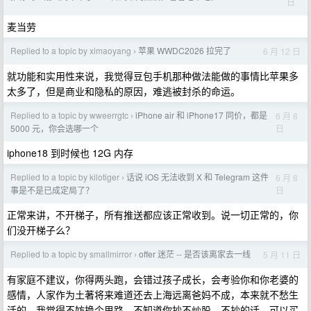
日
麦当劳
Replied to a topic by ximaoyang
苹果 WWDC2026 拉完了
6 月 12 日
›
就功能和实用性来说，我觉得豆包手机那种做法能做的事情比苹果多
太多了，但是商业和隐私的原因，难逃被封杀的命运。
Replied to a topic by wweerrgtc
iPhone air 和 iPhone17 同价，都是
6 月 8
›
日
5000 元，你会选哪一个
iphone18 到时候也 12G 内存
Replied to a topic by kilotiger
话说 iOS 无法收到 X 和 Telegram 这件
6 月 8
›
日
事是不是已成定局了？
正常来讲，不开梯子，所有推送都应该正常收到。说一切正常的，你
们没开梯子么？
Replied to a topic by smallmirror
offer 迷茫 -- 是否该离家去一线
5 月 11 日
›
有家庭不建议，你得两头跑，会错过孩子成长，会考验你和你老婆的
感情，人家作为土著将来难道还去上海远离爸妈不成，本来就不愁生
活的。我觉得不妨换个思路，不知道你抄不炒股，不抄的话，可以买