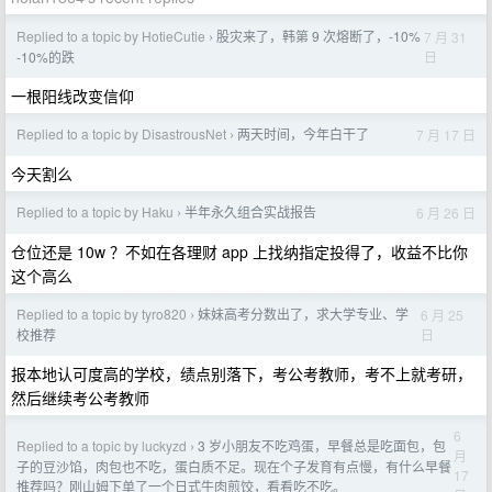
Replied to a topic by HotieCutie
股灾来了，韩第 9 次熔断了，-10%
7 月 31
›
日
-10%的跌
一根阳线改变信仰
Replied to a topic by DisastrousNet
两天时间，今年白干了
7 月 17 日
›
今天割么
Replied to a topic by Haku
半年永久组合实战报告
6 月 26 日
›
仓位还是 10w ？不如在各理财 app 上找纳指定投得了，收益不比你
这个高么
Replied to a topic by tyro820
妹妹高考分数出了，求大学专业、学
6 月 25
›
日
校推荐
报本地认可度高的学校，绩点别落下，考公考教师，考不上就考研，
然后继续考公考教师
6
Replied to a topic by luckyzd
3 岁小朋友不吃鸡蛋，早餐总是吃面包，包
›
月
子的豆沙馅，肉包也不吃，蛋白质不足。现在个子发育有点慢，有什么早餐
17
推荐吗？刚山姆下单了一个日式牛肉煎饺，看看吃不吃。