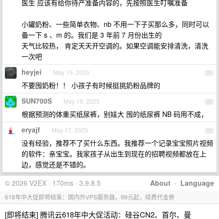
医生 应该有给你待产准备内容的，先按照医生叮嘱准备
小罐奶粉、一些简单衣物、nb 不用一下子买那么多，同时可以
备一下 s 、m 的。我们是 3 年前 7 月份出生的
天气比较热， 肯定天天开空调的。如果空调能安排清洗，清洗
一次吧
heyjei
May 15, 2025
71
不要囤奶粉！！ 小孩子有时候挺挑奶粉品牌的
SUN700S
May 16, 2025
72
根据预测的体重买纸尿裤，别娃大 囤的纸尿裤 NB 码用不成，
eryajf
May 17, 2025
73
没有经验，推荐不了买什么东西。我推荐一个记录宝宝照片视频
的软件：亲宝宝。我家孩子从出生到现在的招聘视频都放在上
边，感觉还是不错的。
© 2026 V2EX · 170ms · 3.9.8.5
About
·
Language
618年中大促即将结束：国内外VPS服务器，99元起，续费代金券
[即将结束] 腾讯云618年中大促活动：硅谷CN2、首尔、曼