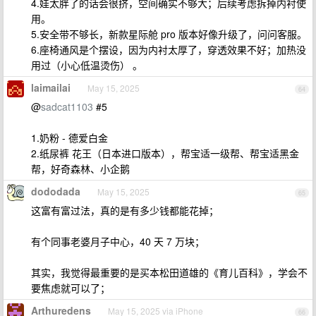
4.娃太胖了的话会很挤，空间确实不够大；后续考虑拆掉内衬使
用。
5.安全带不够长，新款星际舱 pro 版本好像升级了，问问客服。
6.座椅通风是个摆设，因为内衬太厚了，穿透效果不好；加热没
用过（小心低温烫伤） 。
laimailai
May 15, 2025
64
@
sadcat1103
#5
1.奶粉 - 德爱白金
2.纸尿裤 花王（日本进口版本），帮宝适一级帮、帮宝适黑金
帮，好奇森林、小企鹅
dododada
May 15, 2025
65
这富有富过法，真的是有多少钱都能花掉；
有个同事老婆月子中心，40 天 7 万块；
其实，我觉得最重要的是买本松田道雄的《育儿百科》，学会不
要焦虑就可以了；
Arthuredens
May 15, 2025 via iPhone
66