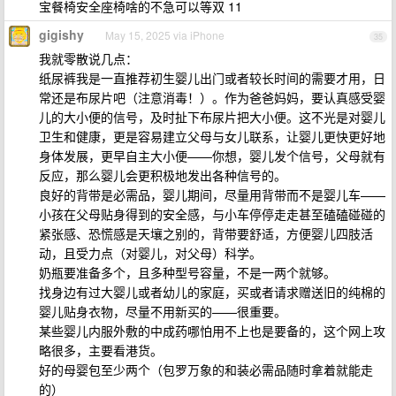
宝餐椅安全座椅啥的不急可以等双 11
gigishy
May 15, 2025 via iPhone
35
我就零散说几点：
纸尿裤我是一直推荐初生婴儿出门或者较长时间的需要才用，日
常还是布尿片吧（注意消毒！）。作为爸爸妈妈，要认真感受婴
儿的大小便的信号，及时扯下布尿片把大小便。这不光是对婴儿
卫生和健康，更是容易建立父母与女儿联系，让婴儿更快更好地
身体发展，更早自主大小便——你想，婴儿发个信号，父母就有
反应，那么婴儿会更积极地发出各种信号的。
良好的背带是必需品，婴儿期间，尽量用背带而不是婴儿车——
小孩在父母贴身得到的安全感，与小车停停走走甚至磕磕碰碰的
紧张感、恐慌感是天壤之别的，背带要舒适，方便婴儿四肢活
动，且受力点（对婴儿，对父母）科学。
奶瓶要准备多个，且多种型号容量，不是一两个就够。
找身边有过大婴儿或者幼儿的家庭，买或者请求赠送旧的纯棉的
婴儿贴身衣物，尽量不用新买的——很重要。
某些婴儿内服外敷的中成药哪怕用不上也是要备的，这个网上攻
略很多，主要看港货。
好的母婴包至少两个（包罗万象的和装必需品随时拿着就能走
的）