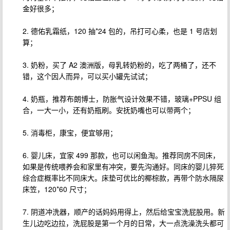
金好很多；
2. 德佑乳霜纸，120 抽*24 包的，吊打可心柔，也是 1 号店划
算；
3. 奶粉，买了 A2 澳洲版，母乳转奶粉的，吃了两桶了，还不
错，这个因人而异，可以买小罐先试试；
4. 奶瓶，推荐布朗博士，防胀气设计效果不错，玻璃+PPSU 组
合，一大一小，还有奶瓶刷。安抚奶嘴也可以带两个；
5. 消毒柜，康宝，便宜够用；
6. 婴儿床，宜家 499 那款，也可以闲鱼淘。推荐同房不同床，
如果是传统喂养会和家里有冲突，要先沟通好。同床的婴儿猝死
综合症概率比不同床大。床垫可优比的椰棕款，再带个防水隔尿
床笠，120*60 尺寸；
7. 阴道冲洗器，顺产的话妈妈用得上，然后给宝宝洗屁股用。新
生儿边吃边拉，洗屁股是第一个月的日常，大一点洗澡洗头都可