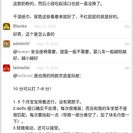
这款奶粉的，然后小孩吃起适口也就一直没换了。
干湿纸巾、尿垫这些看着来就好了，不红屁屁的就是好的。
Blanke
May 15, 2025
61
好奇，这个是怎么查的
adminhf
May 15, 2025
62
@
duwan
安全座椅需要，提篮一般不需要，婴儿车一般越轻越
好，越小越好
laimailai
May 15, 2025
63
@
ImGroot
我也用的同款京造星际舱：
10 分可以打 7~8 分！
1. 5 个月宝宝用着还行，没有窝脖子。
2.isofix 接口确实不丝滑，每次很难装；而且和我的车坐垫不是
很匹配，每次要抬起一点（导致一部分悬空了，加了块毛巾垫一
下）。
3.轻微晃动，还可以接受。