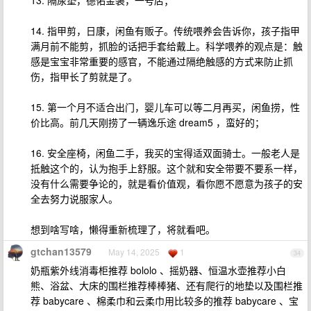
13. 隔尿垫，德佑金装，一号店；
14. 指甲剪，日康，闲鱼有贩子。传统喂养会告诉你，孩子指甲
满月前不能剪，抓脸的话把手套给戴上。科学喂养的观点是：触
感是宝宝非常重要的感官，不能通过隔绝触感的方式来防止抓
伤，指甲长了剪就是了。
15. 第一个月不适合出门，婴儿车可以等二月再买，闲鱼捞，性
价比高。前几天刚捞了一辆逸乐途 dream5 ，蛮好的；
16. 安全座椅，闲鱼二手，我买的宝得适双面骑士。一般老人是
抵触这个的，认为抱手上舒服。这个就和安全带要不要系一样，
没有什么需要争论的，就是看价值观，看你愿不愿意为孩子的安
全去努力说服家人。
想到啥写啥，懒得重新梳理了，将就看吧。
gtchan13579
May 14, 2025
1
34
奶瓶紫外线消毒柜推荐 bololo 、摇奶器、恒温水壶推荐小白
熊、浴盆、大床的围栏推荐棒棒猪、还有爬行的地垫以及围栏推
荐 babycare 、棉柔巾和云柔巾用比较多的推荐 babycare 、宝