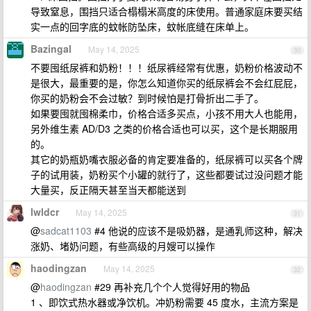
导致窒息，围挡只适合榻榻米高度的床使用。普通家庭床要买结
实一点的回字底的蚊帐防坠床，蚊帐底缝在床单上。
Bazingal
May 14, 2025
30
不要囤纸尿裤和奶粉！！！纸尿裤经常有优惠，奶粉价格波动不
是很大，最重要的是，你怎么知道你买的纸尿裤会不会红屁屁，
你买的奶粉会不会过敏？到时候怕是打骨折出二手了。
如果要囤就囤棉柔巾，价格合适多买点，小孩不用大人也能用，
另外维生素 AD/D3 之类的价格合适也可以买，这个是长期服用
的。
其它的奶瓶奶嘴衣服必备的肯定要准备的，纸尿裤可以买各个牌
子的试用装，奶粉买个小罐的就行了，这些都要试过没问题才能
大量买，反正隔天甚至当天都能送到
lwldcr
May 14, 2025
31
@
sadcat1103
#4 他说的应该不是吸奶器，是通乳师这种，解决
涨奶、堵奶问题，有些高级的月嫂可以操作
haodingzan
May 14, 2025
32
@
haodingzan
#29 再补充几个个人觉得好用的物品
1 、即饮式热水器或净饮机。冲奶粉需要 45 度水，主流方案是