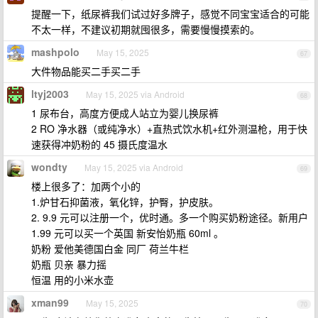
提醒一下，纸尿裤我们试过好多牌子，感觉不同宝宝适合的可能
不太一样，不建议初期就囤很多，需要慢慢摸索的。
mashpolo
May 15, 2025
67
大件物品能买二手买二手
ltyj2003
May 15, 2025 via Android
68
1 尿布台，高度方便成人站立为婴儿换尿裤
2 RO 净水器（或纯净水）+直热式饮水机+红外测温枪，用于快
速获得冲奶粉的 45 摄氏度温水
wondty
May 15, 2025 via Android
69
楼上很多了：加两个小的
1.炉甘石抑菌液，氧化锌，护臀，护皮肤。
2. 9.9 元可以注册一个，优时通。多一个购买奶粉途径。新用户
1.99 元可以买一个英国 新安怡奶瓶 60ml 。
奶粉 爱他美德国白金 同厂 荷兰牛栏
奶瓶 贝亲 暴力摇
恒温 用的小米水壶
xman99
May 15, 2025
70