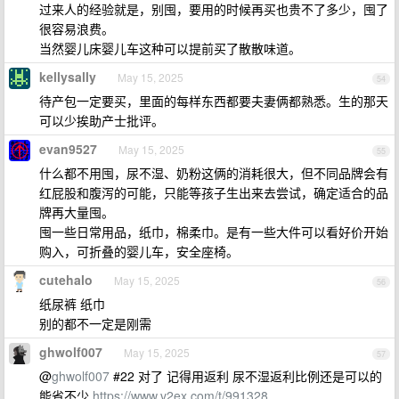
过来人的经验就是，别囤，要用的时候再买也贵不了多少，囤了
很容易浪费。
当然婴儿床婴儿车这种可以提前买了散散味道。
kellysally
May 15, 2025
54
待产包一定要买，里面的每样东西都要夫妻俩都熟悉。生的那天
可以少挨助产士批评。
evan9527
May 15, 2025
55
什么都不用囤，尿不湿、奶粉这俩的消耗很大，但不同品牌会有
红屁股和腹泻的可能，只能等孩子生出来去尝试，确定适合的品
牌再大量囤。
囤一些日常用品，纸巾，棉柔巾。是有一些大件可以看好价开始
购入，可折叠的婴儿车，安全座椅。
cutehalo
May 15, 2025
56
纸尿裤 纸巾
别的都不一定是刚需
ghwolf007
May 15, 2025
57
@
ghwolf007
#22 对了 记得用返利 尿不湿返利比例还是可以的
能省不少
https://www.v2ex.com/t/991328