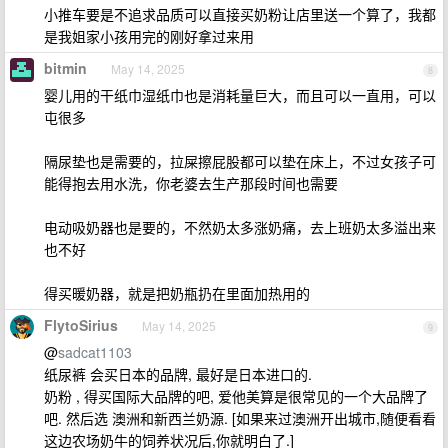
小推车要是不追求品质可以直接买奶粉让店里送一个算了，我都
是我姐家小孩用完的刚好拿过来用
bitmin
May 14, 2025
8
婴儿用的干纸巾湿纸巾也是消耗量巨大，而且可以一直用，可以
屯很多
隔尿垫也是需要的，拉屎擦屁股都可以垫在床上，不过女孩子可
能得抱去用水洗，你老婆去生产那段时间也需要
电动吸奶器也是要的，不然奶太多涨奶痛，去上班奶太多溢出来
也不好
得买暖奶器，就是把奶瓶扔在里面加热用的
FlytoSirius
May 14, 2025
9
@
sadcat1103
纸尿裤 会买日本的品牌, 最好是日本进口的.
奶粉 , 得买国际大品牌的吧, 爱他美算是很常见的一个大品牌了
吧. 然后选 澳洲和新西兰奶源. [如果来过澳洲开出城市,随便看看
这边农场奶牛的饲养状况后,你就明白了.]