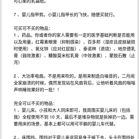
可心柔的乳霜纸。
7 、婴儿指甲剪。小婴儿指甲长的飞快，随便买就行。
可买可不买的物品：
1 、药品。你或者你的家人需要有一定的医学基础判断是否能用
以及用量，红霉素眼膏（抑制感染）、百多邦（湿疹且皮肤破损
时使用）、氧化锌（应对红屁股）、泰诺林（退烧）、地奈德乳
膏（弱效激素）、糠酸莫米松乳膏（中效激素）、蒙脱石散（止
泻）
2 、大功率电扇。不是用来吹的，是用来制造白噪音的，二月闹
全家崩溃的时候，偶然发现站在风扇背后，让他听着风扇的嗡嗡
声哄睡效果好的一批！！
完全可以不买的物品：
1 、婴儿床。小孩和大人同床即可，我周围买婴儿床的（包括
我）全程使用不到 10 天，最后不是堆杂物就是拆掉扔一边。需
要用床的场景，基本上都可以用可平躺的婴儿车代替。
2 、床围挡。围挡对于婴儿来说容易身子掉下去，头卡在围挡处