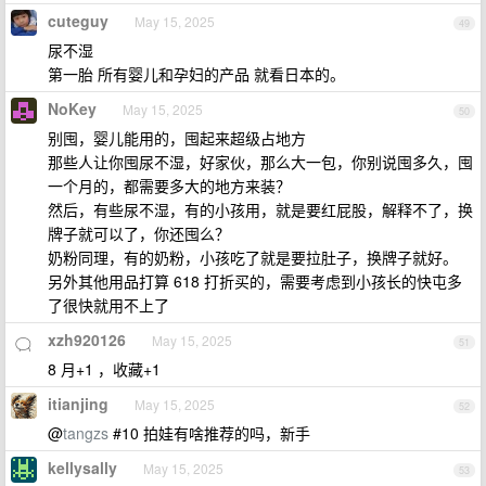
cuteguy
May 15, 2025
49
尿不湿
第一胎 所有婴儿和孕妇的产品 就看日本的。
NoKey
May 15, 2025
50
别囤，婴儿能用的，囤起来超级占地方
那些人让你囤尿不湿，好家伙，那么大一包，你别说囤多久，囤
一个月的，都需要多大的地方来装？
然后，有些尿不湿，有的小孩用，就是要红屁股，解释不了，换
牌子就可以了，你还囤么？
奶粉同理，有的奶粉，小孩吃了就是要拉肚子，换牌子就好。
另外其他用品打算 618 打折买的，需要考虑到小孩长的快屯多
了很快就用不上了
xzh920126
May 15, 2025
51
8 月+1 ，收藏+1
itianjing
May 15, 2025
52
@
tangzs
#10 拍娃有啥推荐的吗，新手
kellysally
May 15, 2025
53