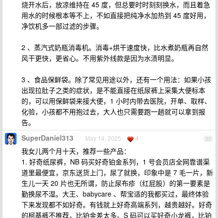
烧开水后，放凉维持在 45 度，但总要时时刻刻换水，而且着急
用水的时候根本等不上，不如直接把纯净水加热到 45 度好用，
净饮机多一部过滤的步骤。
2 、蒸汽式奶瓶消毒机。消毒+烘干速度快，比水煮奶瓶再自然
风干更快，更省心。不用紫外线款是因为水渍明显。
3 、食品保鲜袋。除了常见用途以外，还有一个用法：如果小孩
出现拉肚子之类的症状，是不能直接在纸尿裤上采集大便标本
的，可以用保鲜袋来接大便，1 小时内带去医院，开单、取样、
化验，小孩都不用抱过去，大人也只需要跑一趟就可以拿到报
告。
SuperDaniel313
May 14, 2025
4
33
我女儿两个月十天，推荐一些产品：
1. 好奇纸尿裤，NB 码买好奇铂金系列，1 号会员店全网靠谱渠
道里最便宜，京东送货上门，尿了就换，印象中是 7 毛一片，新
生儿一天 20 片也无所谓，防止尿布疹（红屁股）的第一要素是
勤换尿不湿。大王、babycare 、帮宝适的我都买过，最终体验
下来发现都不如好奇。有钱就上好奇高端系列，越贵越好。好奇
的柯基裤不推荐，比铂金差太多。S 码可以买好奇小龙裤，比铂