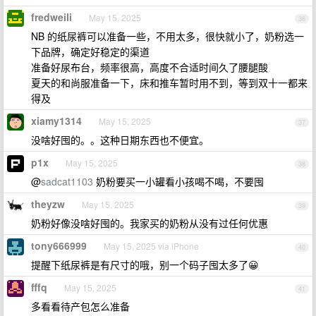
fredweili
May 15, 2025
36
NB 的纸尿裤可以准备一些，不用太多，很快就小了，奶粉选一
下品牌，确定好稳定的渠道
准备好尿布台，频率很高，高度不合适时间久了腰腿酸
夏天的和尚服准备一下，床和推车暂时用不到，等到双十一都来
得及
xiamy1314
May 15, 2025
37
没啥好囤的。。这种日期东西也不便宜。
p1x
May 15, 2025
38
@
sadcat1103
奶粉要买一小罐看小孩喝不喝，不要囤
theyzw
May 15, 2025
39
奶粉好像没啥好囤的。我家买的奶粉从没有过任何优惠
tony666999
May 15, 2025 via iPhone
40
提醒下纸尿裤是有尺寸的哦，别一个码子囤太多了😀
fffq
May 15, 2025
41
多看看待产包怎么准备