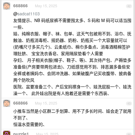
668866
May 15, 2025
42
@
sadcat1103
友情提示、NB 码纸尿裤不需要囤太多、S 码和 M 码可以适当囤
一些、
娃、纯棉衣服、帽子、袜、包单、这天气包被用不到、浴巾、抚
触油、奶瓶消毒柜、摇奶器、奶粉、奶瓶买一个大容量就可以
(奶嘴尺寸多买几个)、云柔纸巾、棉巾多备点、消毒酒精棉签护
理肚脐、 宝宝洗衣香皂、家用隔尿垫看个人需要
孕妇、 月子相关衣服(帽子、鞋子、等)、其次待产包、产褥垫多
准备些(产房要带两包进去)、刀纸感觉用不到、排恶漏多备些安
全裤或者姨妈巾、会阴冲洗器、如果破腹产记买收腹带、披肩备
两个防吹风
医院、盆要准备三个、产后宝妈擦身一个、娃洗屁股一个、娃洗
澡一个、 此外娃出院是有人抱着还是需要个东西装、
668866
May 15, 2025
43
小推车当然是小区群二手划算、用不了多长时间、娃会走了就用
不到了、
恒温水壶需要的、
puzzle1
May 15, 2025
44