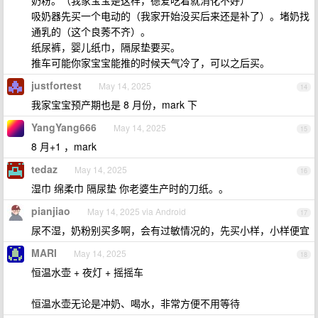
奶粉。（我家宝宝是这样，德爱吃着就消化不好）
吸奶器先买一个电动的（我家开始没买后来还是补了）。堵奶找
通乳的（这个良莠不齐）。
纸尿裤，婴儿纸巾，隔尿垫要买。
推车可能你家宝宝能推的时候天气冷了，可以之后买。
justfortest
May 14, 2025
14
我家宝宝预产期也是 8 月份，mark 下
YangYang666
May 14, 2025
15
8 月+1 ，mark
tedaz
May 14, 2025
16
湿巾 绵柔巾 隔尿垫 你老婆生产时的刀纸。。
pianjiao
May 14, 2025 via Android
17
尿不湿，奶粉别买多啊，会有过敏情况的，先买小样，小样便宜
MARI
May 14, 2025
18
恒温水壶 + 夜灯 + 摇摇车
恒温水壶无论是冲奶、喝水，非常方便不用等待