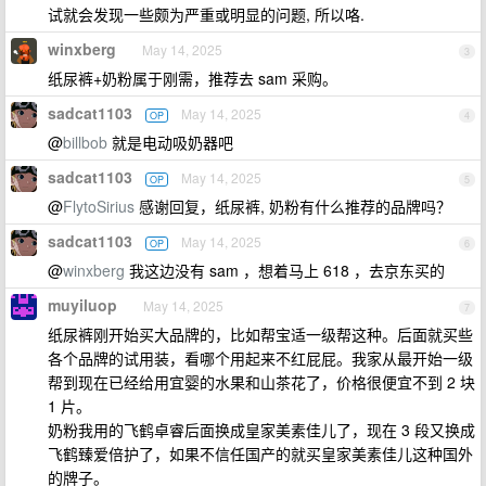
试就会发现一些颇为严重或明显的问题, 所以咯.
winxberg
May 14, 2025
3
纸尿裤+奶粉属于刚需，推荐去 sam 采购。
sadcat1103
May 14, 2025
OP
4
@
billbob
就是电动吸奶器吧
sadcat1103
May 14, 2025
OP
5
@
FlytoSirius
感谢回复，纸尿裤, 奶粉有什么推荐的品牌吗？
sadcat1103
May 14, 2025
OP
6
@
winxberg
我这边没有 sam ，想着马上 618 ，去京东买的
muyiluop
May 14, 2025
7
纸尿裤刚开始买大品牌的，比如帮宝适一级帮这种。后面就买些
各个品牌的试用装，看哪个用起来不红屁屁。我家从最开始一级
帮到现在已经给用宜婴的水果和山茶花了，价格很便宜不到 2 块
1 片。
奶粉我用的飞鹤卓睿后面换成皇家美素佳儿了，现在 3 段又换成
飞鹤臻爱倍护了，如果不信任国产的就买皇家美素佳儿这种国外
的牌子。