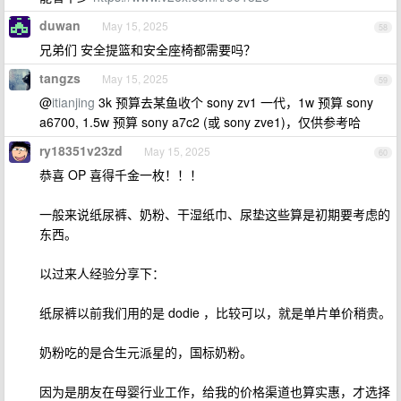
duwan
May 15, 2025
58
兄弟们 安全提篮和安全座椅都需要吗？
tangzs
May 15, 2025
59
@
itianjing
3k 预算去某鱼收个 sony zv1 一代，1w 预算 sony
a6700, 1.5w 预算 sony a7c2 (或 sony zve1)，仅供参考哈
ry18351v23zd
May 15, 2025
60
恭喜 OP 喜得千金一枚！！！
一般来说纸尿裤、奶粉、干湿纸巾、尿垫这些算是初期要考虑的
东西。
以过来人经验分享下：
纸尿裤以前我们用的是 dodie ，比较可以，就是单片单价稍贵。
奶粉吃的是合生元派星的，国标奶粉。
因为是朋友在母婴行业工作，给我的价格渠道也算实惠，才选择