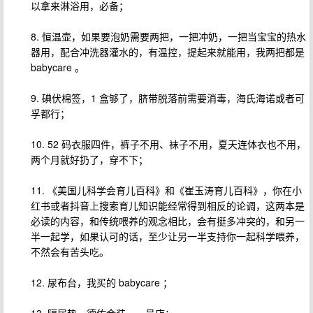
以拿来淋浴用，必备；
8. 恒温壶，如果要泡奶需要两把，一把冲奶，一把当宝宝的热水
器用，配合冲洗器灌水的，有温控，提起来就能用，我两把都是
babycare 。
9. 碘伏棉签，1 盒够了，脐带脱落前需要消毒，海氏海诺或者可
孚都行；
10. 52 码衣服四件，裤子不用、袜子不用，夏天连体衣也不用，
两个月就好扔了，穿不下；
11. 《美国儿科学会育儿百科》和《崔玉涛育儿百科》，你在小
红书或者抖音上搜索育儿知识能经常得到相反的论调，这两本是
必读的内容，和传统喂养的观念相比，会有挺多冲突的，和另一
半一起学，如果认可的话，至少让另一半支持你一起科学喂养，
不然会有苦头吃。
12. 尿布台，我买的 babycare ；