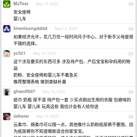
MJTest
May 14, 2025
19
安全座椅
婴儿车
hirenloongdddd
May 14, 2025
20
如果经济允许，花几万住一段时间月子中心，对于新手父母是很
不错的选择。
yc521
May 14, 2025
21
这个涉及要买的东西可多 涉及待产包、产后宝宝和孕妈用的物
品
奶粉、安全座椅和婴儿车不着急买
推荐整理表格 做到查缺补漏
ghwolf007
May 14, 2025
22
纸巾 奶瓶 尿不湿 待产包一套 少买点刚出生用的衣服 包被啥的
婴儿车 婴儿床 玩具这些 我估计会有人给你送
imherer
May 14, 2025
23
云柔巾、绵柔巾可以囤一点，其他像什么奶粉纸尿裤不要囤，因
为纸尿裤你不知道哪款适合你家宝宝。