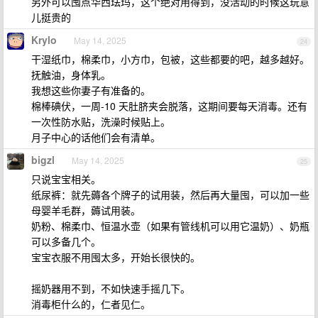
另外可以囤点华西珐玛，这个绝对用得到，没活动的时候这玩意
儿挺贵的
Krylo
May 14, 2025
24
干湿纸巾，棉柔巾，小方巾，包被，这些都要的吧，越多越好。
抚触油，身体乳。
我想这些你妻子有准备的。
棉棒碘伏，一周-10 天肚脐夹会脱落，这期间要每天消毒。还有
一次性防水贴，洗澡时候贴上。
月子中心的话他们会有清单。
bigzl
May 14, 2025
25
只说宝宝相关。
纸尿裤：就先薅各个牌子的试用装，然后再大量囤，可以加一些
母婴羊毛群，薅试用装。
奶粉、棉柔巾、恒温水壶（如果有管线机可以用它温奶）、奶瓶
可以多备几个。
宝宝衣服不用囤太多，开始长很快的。
摇奶器用不到，不如快速手摇几下。
消毒柜什么的，仁者见仁。