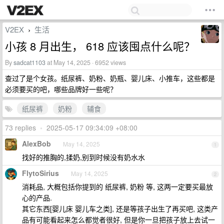
V2EX
生活
›
小孩 8 月出生， 618 应该囤点什么呢？
By
sadcat1103
at May 14, 2025 · 6952 views
查过了是个女孩。纸尿裤、奶粉、奶瓶、婴儿床、小推车，这些都是
必须要买的吧，哪些品牌好一些呢？
纸尿裤
奶粉
辅食
73 replies
•
2025-05-17 09:34:09 +08:00
AlexBob
May 14, 2025
1
找好的推胸的,揉奶,别到时候没有奶水水
FlytoSirius
May 14, 2025
2
消耗品, 大概包括你提到的 纸尿裤, 奶粉 等, 这两一定要买最放
心的产品.
其它东西[婴儿床 婴儿车之类], 还是等孩子出生了再买吧, 这类产
品有可能看起来怎么都觉者很好, 但是你一旦把孩子放上去试一