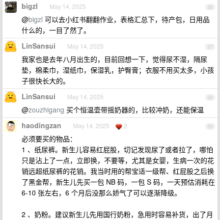
bigzl
May 14, 2025
26
@
bigzl
可以去小红书翻翻作业，表格汇总下，待产包，日用品
什么的，一目了然了。
LinSansui
May 14, 2025
27
我家也是去年八月出生的，目前回想一下，觉得尿不湿，隔尿
垫，棉柔巾，湿纸巾，保湿乳，护臀膏；衣服不用买太多，小孩
子很快长大的。
LinSansui
May 14, 2025
28
@
zouzhigang
买个恒温壶带摇奶器的，比较冲奶，还能保温
haodingzan
May 14, 2025
2
29
必须要买的物品：
1 、纸尿裤。新生儿容易红屁股，切记发现尿了或者拉了，哪怕
只是沾上了一点，立即换，不要等，尤其是女婴，生病一次的花
销远超纸尿裤的花销。我当时用的帮宝适一级帮、红屁股之后换
了黑金帮，新生儿先买一包 NB 码，一包 S 码，一天预估消耗在
6-10 张左右，6 个月后没那么娇气了可以逐渐降级。
2 、奶粉。建议新生儿先用国行奶粉，急用时容易补货，出了月