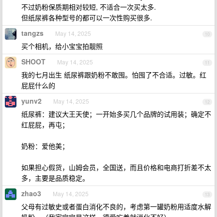
不过奶粉保质期相对较短, 不适合一次买太多.
但纸尿裤各种型号的都可以一次性购买很多.
tangzs
May 14, 2025
10
买个相机，给小宝宝拍靓照
SHOOT
May 14, 2025
11
我的七月出生 纸尿裤跟奶粉不敢囤。怕囤了不合适。过敏。红
屁屁什么的
yunv2
May 14, 2025
12
纸尿裤：建议大王天使；一开始多买几个品牌的试用装；确定不
红屁屁，再屯；
奶粉：爱他美；
如果担心假货，山姆会员，全国送，而且价格和电商打折差不太
多，主要是品质稳定。
zhao3
May 14, 2025
13
父母有过敏史或者蛋白消化不良的，考虑第一罐奶粉用适度水解