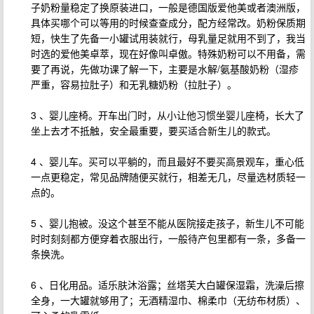
子奶粉量稳定了换原装进口，一般是德国版爱他美或者澳洲版，
具体买哪个可以等用的时候查查成分，配方经常改。奶粉保质期
短，快生了先备一小罐试用装就行，母乳量足就用不到了，我当
时选的爱他美卓萃，现在好像叫卓傲。特殊奶粉可以不用备，需
要了再说，先做功课了解一下，主要是水解/氨基酸奶粉（湿疹
严重，容易拉肚子）和无乳糖奶粉（拉肚子）。
3 、婴儿座椅。开车出门时，从小让他习惯坐婴儿座椅，长大了
坐上去才不抵触，安全最重要，要买适合新生儿的款式。
4 、婴儿车。买可以平躺的，而且最好不要买高景观车，重心低
一点更稳定，常见品牌随便买就行，相差无几，尽量选材质轻一
点的。
5 、婴儿抱被。没这个甚至不能从医院接走孩子，新生儿不可能
时时刻刻都方便穿着衣服出行，一般待产包里都有一条，多备一
条换洗。
6 、日化用品。适乐肤沐浴露；丝塔芙大白罐保湿霜，洗澡后擦
全身，一大罐就够用了；无酒精湿巾、棉柔巾（无纺布材质）、