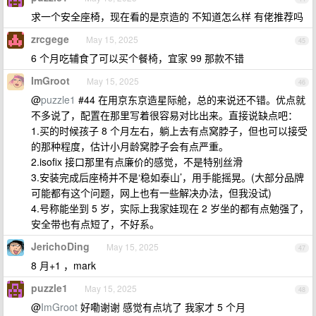
求一个安全座椅，现在看的是京造的 不知道怎么样 有佬推荐吗
zrcgege
May 15, 2025
45
6 个月吃辅食了可以买个餐椅，宜家 99 那款不错
ImGroot
May 15, 2025
46
@
puzzle1
#44 在用京东京造星际舱，总的来说还不错。优点就
不多说了，配置在那里写着很容易对比出来。直接说缺点吧：
1.买的时候孩子 8 个月左右，躺上去有点窝脖子，但也可以接受
的那种程度，估计小月龄窝脖子会有点严重。
2.isofix 接口那里有点廉价的感觉，不是特别丝滑
3.安装完成后座椅并不是‘稳如泰山’，用手能摇晃。(大部分品牌
可能都有这个问题，网上也有一些解决办法，但我没试)
4.号称能坐到 5 岁，实际上我家娃现在 2 岁坐的都有点勉强了，
安全带也有点短了，不好系。
JerichoDing
May 15, 2025
47
8 月+1 ，mark
puzzle1
May 15, 2025
48
@
ImGroot
好嘞谢谢 感觉有点坑了 我家才 5 个月