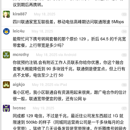
议到期后再携转。
kira887
May 18, 2025
13
四川联通家宽互联极差，移动电信高峰期访问联通限速 5Mbps
leic4u
May 18, 2025
14
能帮忙问下携号转网套餐的那个原价 129 ，折后 64.5 的千兆宽
带套餐，上行带宽是多少吗？
mcrothy
May 18, 2025 via Android
15
你就预约注销,会有附近工作人员联系你给你优惠，你这个融合
套餐大概能降低到 90 多块钱千兆，联通倒是便宜点，但上行有
点不太够，电信至少上行 50
aigkjo
May 19, 2025 via iPad
16
看小区吧，我小区联通自有资源用起来很爽，跟广电合作的估计
很一般，联通宽带便宜的很，还有公网 ip
lvcnsc
May 19, 2025
17
同成都 129 电信，不过是千兆，最近往公司发东西超过 1G 就
限速到 500kb 的样子（同城同运营商公司是一千多块每月的企
业宽带），猛修了几天设备发现是宽带限速，在折腾携号转网去