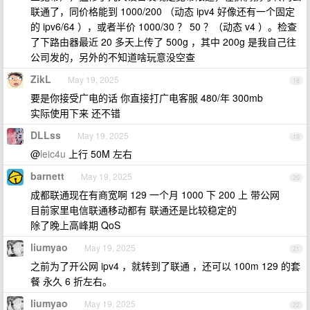
联通了，同价格能到 1000/200 （动态 ipv4 好像还有一个固定
的 ipv6/64 ），或者半价 1000/30 ？ 50 ？（动态 v4 ）。检查
了下路由器最近 20 多天上传了 500g ，其中 200g 是我自己往
公司发的，另外的不知道啥玩意没空查
ZikL
May 19, 2025
18
要是你接受广电的话 你直接打广电客服 480/年 300mb
实际使用下来 还不错
DLLss
May 19, 2025
19
@
leic4u
上行 50M 左右
barnett
May 19, 2025
20
成都联通现在有商宽啊 129 一个月 1000 下 200 上 带公网
目前家里电信联通移动都有 联通还是比较稳定的
除了晚上高峰期 QoS
liumyao
May 19, 2025
21
之前为了开公网 ipv4 ，就转到了联通 ，还可以 100m 129 的套
餐 永久 6 折左右。
liumyao
May 19, 2025
22