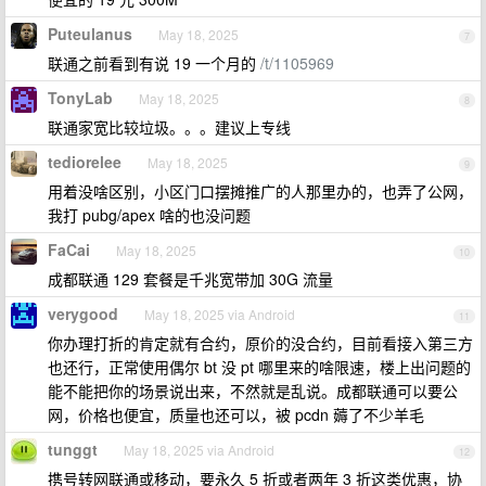
Puteulanus
May 18, 2025
7
联通之前看到有说 19 一个月的
/t/1105969
TonyLab
May 18, 2025
8
联通家宽比较垃圾。。。建议上专线
tediorelee
May 18, 2025
9
用着没啥区别，小区门口摆摊推广的人那里办的，也弄了公网，
我打 pubg/apex 啥的也没问题
FaCai
May 18, 2025
10
成都联通 129 套餐是千兆宽带加 30G 流量
verygood
May 18, 2025 via Android
11
你办理打折的肯定就有合约，原价的没合约，目前看接入第三方
也还行，正常使用偶尔 bt 没 pt 哪里来的啥限速，楼上出问题的
能不能把你的场景说出来，不然就是乱说。成都联通可以要公
网，价格也便宜，质量也还可以，被 pcdn 薅了不少羊毛
tunggt
May 18, 2025 via Android
12
携号转网联通或移动，要永久 5 折或者两年 3 折这类优惠，协