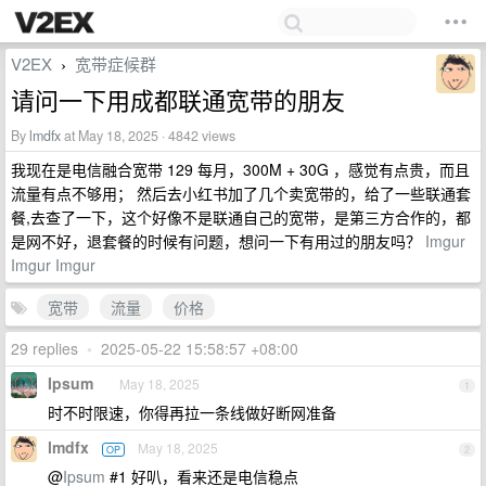
V2EX
宽带症候群
›
请问一下用成都联通宽带的朋友
By
lmdfx
at May 18, 2025 · 4842 views
我现在是电信融合宽带 129 每月，300M + 30G ，感觉有点贵，而且
流量有点不够用； 然后去小红书加了几个卖宽带的，给了一些联通套
餐,去查了一下，这个好像不是联通自己的宽带，是第三方合作的，都
是网不好，退套餐的时候有问题，想问一下有用过的朋友吗？
Imgur
Imgur
Imgur
宽带
流量
价格
29 replies
•
2025-05-22 15:58:57 +08:00
Ipsum
May 18, 2025
1
时不时限速，你得再拉一条线做好断网准备
lmdfx
May 18, 2025
OP
2
@
Ipsum
#1 好叭，看来还是电信稳点