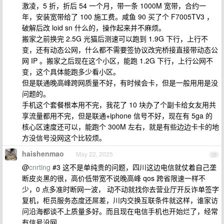
激凌，5 折，折后 54 一个月，带一条 1000M 宽带，合约一
年，安装宽带给了 100 施工费。咸鱼 90 买了个 F7005TV3 ，
破解后改 loid sn 什么的，操作起来并不麻烦。
搬家之前换完 2.5G 光猫后测速可以跑到 1.9G 下行，上行不
变，还有动态公网，什么都不需要签协议改完桥接直接带动态公
网 IP 。搬家之后现在这个小区，能跑 1.2G 下行，上行公网不
变，这个具体能跑多少看小区。
但是联通晚高峰跨网质量不好，有时候会卡，但是一般用用是没
问题的。
手机这个套餐根本用不完，我花了 10 块办了个副卡给女友用共
享流量都用不完，但是联通+iphone 信号不好，现在有 5ga 的
核心区速度还可以，能跑个 300M 左右，就是有些边边卡卡的地
方没信号没网这个比较烦。
haishenmao
May 22, 2025
29
@
cnrting
#3 这不是单纯贵的问题，四川这边电信就仗着自己垄
断皮炎黑的很，高价低带宽不说晚高峰 qos 跨省限速一样不
少，0 点多准时断网一波， 动不动就找你去营业厅开反诈单签字
复机，柜员服务态度还屌差，川内交换互联条件就这样，谁家访
问沿海都谈不上质量多好。而且现在电信手机也开始烂了，经常
有信号没网