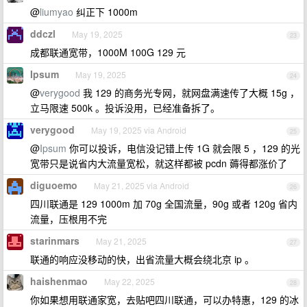
@
liumyao
纠正下 1000m
ddczl
May 19, 2025
23
成都联通宽带，1000M 100G 129 元
Ipsum
May 19, 2025
24
@
verygood
我 129 的商务光专网，就网盘满速传了大概 15g ，
立马限速 500k 。投诉没用，已经准备拆了。
verygood
May 19, 2025 via Android
25
@
Ipsum
你可以投诉，电信没记错上传 1G 就会限 5 ，129 的光
宽带只是说省内大流量宽松，就这样都被 pcdn 薅得都涨价了
diguoemo
May 21, 2025 via Android
26
四川联通是 129 1000m 加 70g 全国流量，90g 或者 120g 省内
流量，压根用不完
starinmars
May 21, 2025
27
联通的响应没移动的快，出省流量大概会绕北京 ip 。
haishenmao
May 22, 2025
28
你如果想用联通家宽，去贴吧四川联通，可以办特惠，129 的冰