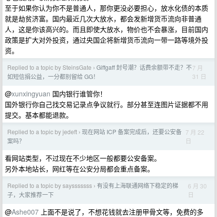
至于如果你认为你不是普通人，那你更没必要担心，放水化债的本质
就是劫贫济富。国内最近几次大放水，都会发新增货币流向非普通
人，这是你该高兴的。而且即使大放水，物价也不会暴涨，目前国内
政策是扩大对外投资，通过央国企将新增货币流向一带一路等境外投
资。
Replied to a topic by SteinsGate
Giffgaff 封号潮？话费余额带不走？不
7 月
›
31 日
如短信捐公益，一分都别留给 GG！
@
xunxingyuan
国内银行谁管你！
国外银行你自己找交易记录点争议就行。部分甚至连图片证据都不用
提交。基本都能退款。
Replied to a topic by jedeft
现在网站 ICP 备案完成后，还要公安备
7 月 22
›
日
案吗？
看网站类型，不过现在不少地区一般都要公安备案。
另外本地站长，网红等在公安分局都会重点备案。
Replied to a topic by saysssssss
有没有上海联通网络下稳定的梯
6 月 30
›
日
子，大家推荐一下
@
Ashe007
上面不是说了，不想花钱就去注册甲骨文等，免费的多