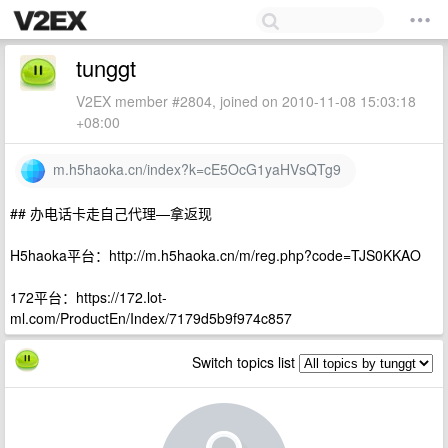
tunggt
V2EX member #2804, joined on 2010-11-08 15:03:18
+08:00
m.h5haoka.cn/index?k=cE5OcG1yaHVsQTg9
## 办电话卡走自己代理—拿返现
H5haoka平台：http://m.h5haoka.cn/m/reg.php?code=TJS0KKAO
172平台：https://172.lot-
ml.com/ProductEn/Index/7179d5b9f974c857
Switch topics list