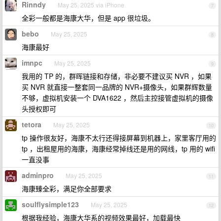
Rinndy
May 25, 2025 via iPhone
7
全彩一般都是海康大华，但是 app 很垃圾。
bebo
May 25, 2025
8
海康最好
imnpc
May 25, 2025
9
我用的 TP 的，群晖链接和存储，非必要不建议买 NVR ，如果
买 NVR 就直接一整套同一品牌的 NVR+摄像头，如果群辉数量
不够，虚拟机安装一个 DVA1622 ，然后主控接管虚拟机的摄像
头授权即可
tetora
May 25, 2025
10
tp 操作很友好，海康不太行还得接屏幕到机器上，家里客厅用的
tp ，出租屋用的海康，海康经常掉线还是用的网线，tp 用的 wifi
一直没事
adminpro
May 25, 2025
11
海康臻全彩，满足你全部要求
soulflysimple123
May 25, 2025
12
根据我经验，海康大华系的视频效果最好，加载最快