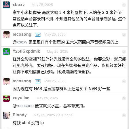
xboxv
May 25, 2025
1
家里小米摄像头 高度大概 3-4 米的屋檐下, 人站在 2-3 米外 正
常说话声音都录制不到. 不知道其他品牌的声音能录制多远. 这个
点可以关注下.
recosong
May 25, 2025
OP
2
@
xboxv
家里现在有个海康的 五六米范围内声音都能录的上
Y25tIGxpdmlk
May 25, 2025
3
红外全彩夜视??红外补光就没有全彩的说法，你要全彩，就只能
可见光补光。要夜视好，现在各家都有黑光产品，夜视效果好的
让你不敢相信自己眼睛。比如海康的臻全彩。
recosong
May 25, 2025
OP
4
因为现在有 NAS 是直接存群晖上还是买个 NVR 好一些
xuyujian
May 25, 2025
5
@
recosong
便宜就买水星，基本都支持。
Rinndy
May 25, 2025 via iPhone
6
有钱 ubnt 没钱 tp