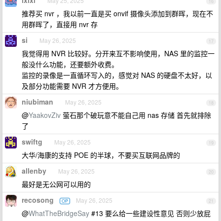
ixixi
May 25, 2025
16
推荐买 nvr ，我以前一直是买 onvif 摄像头添加到群晖，现在不
用群晖了，直接用 nvr 存
si
May 26, 2025
17
我觉得用 NVR 比较好。分开来互不影响使用，NAS 里的监控一
般没什么功能，还要额外收费。
监控的录像是一直循环写入的，感觉对 NAS 的硬盘不太好，以
及部分功能需要 NVR 才方便用。
niubiman
May 26, 2025
18
@
YaakovZiv
萤石那个破玩意不能自己用 nas 存储 首先就排除
了
swiftg
May 26, 2025
19
大华/海康的支持 POE 的半球，不要买互联网品牌的
allenby
May 26, 2025
20
最好是无公网可以用的
recosong
May 26, 2025
OP
21
@
WhatTheBridgeSay
#13 要么给一些建设性意见 否则少放屁