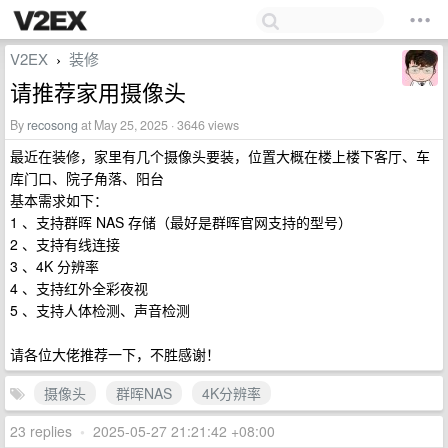
V2EX
装修
›
请推荐家用摄像头
By
recosong
at May 25, 2025 · 3646 views
最近在装修，家里有几个摄像头要装，位置大概在楼上楼下客厅、车
库门口、院子角落、阳台
基本需求如下：
1 、支持群晖 NAS 存储（最好是群晖官网支持的型号）
2 、支持有线连接
3 、4K 分辨率
4 、支持红外全彩夜视
5 、支持人体检测、声音检测
请各位大佬推荐一下，不胜感谢！
摄像头
群晖NAS
4K分辨率
23 replies
•
2025-05-27 21:21:42 +08:00