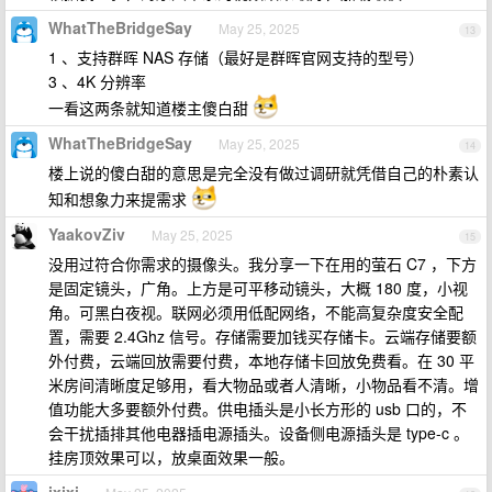
WhatTheBridgeSay
May 25, 2025
13
1 、支持群晖 NAS 存储（最好是群晖官网支持的型号）
3 、4K 分辨率
一看这两条就知道楼主傻白甜
WhatTheBridgeSay
May 25, 2025
14
楼上说的傻白甜的意思是完全没有做过调研就凭借自己的朴素认
知和想象力来提需求
YaakovZiv
May 25, 2025
15
没用过符合你需求的摄像头。我分享一下在用的萤石 C7 ，下方
是固定镜头，广角。上方是可平移动镜头，大概 180 度，小视
角。可黑白夜视。联网必须用低配网络，不能高复杂度安全配
置，需要 2.4Ghz 信号。存储需要加钱买存储卡。云端存储要额
外付费，云端回放需要付费，本地存储卡回放免费看。在 30 平
米房间清晰度足够用，看大物品或者人清晰，小物品看不清。增
值功能大多要额外付费。供电插头是小长方形的 usb 口的，不
会干扰插排其他电器插电源插头。设备侧电源插头是 type-c 。
挂房顶效果可以，放桌面效果一般。