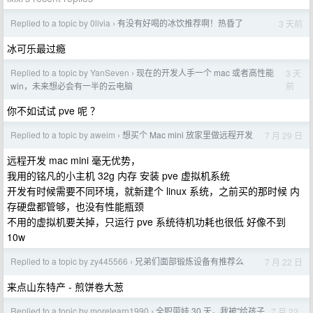
Replied to a topic by 0livia
有没有好喝的冰饮推荐啊！热昏了
3 天前
›
冰可乐最过瘾
Replied to a topic by YanSeven
现在的开发人手一个 mac 或者高性能
3 天
›
前
win，未来想必会有一半的云电脑
你不如试试 pve 呢 ？
Replied to a topic by aweim
想买个 Mac mini 放家里做远程开发
7 月 29 日
›
远程开发 mac mini 毫无优势，
我用的铭凡的小主机 32g 内存 安装 pve 虚拟机系统
开发有时候需要不同环境，就新建个 linux 系统，之前买的那时候 内
存硬盘都管够，也没有性能瓶颈
不用的虚拟机要关掉，只运行 pve 系统待机功耗也很低 好像不到
10w
Replied to a topic by zy445566
兄弟们面部锻炼设备有推荐么
7 月 22 日
›
来点山东特产 - 煎饼卷大葱
Replied to a topic by morelearn1990
全职带娃 30 天，我被"给孩子
7 月 22
›