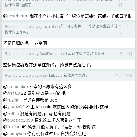
日
做什么菜"逼疯了
@
polarbearn
现在不兴打小报告了 , 貌似是需要你花点元子点击举报
Replied to a topic by guoyblala
想问问大家关于一个幼师在北京应该
7 月 21
›
日
找什么工作呢？
还是日照的呢 ，老乡啊
Replied to a topic by SoulFlame
为什么现在遥控喜欢用蓝牙
7 月 21 日
›
空调遥控器现在还是红外的， 感觉有点落后了。
Replied to a topic by ixixi
tailscale 被限速怎么办？
7 月 20 日
›
@
damontian
不幸的人原来有这么多
@
A1188
#2 感觉应该是一样的吧
@
liuzimin
是的直连都是 udp
@
yiranw09
不止 tailscale 就连国内的蒲公英组网也这样
@
le4tim
测速有问题, ping 也有问题
@
bluetree2039
原来这么多人遇到这个了
@
linxijun
#9 感觉好像无解了, 只要是 udp 都限速
@
sunnysab
你有没有试过 frp 盲猜会好点吧