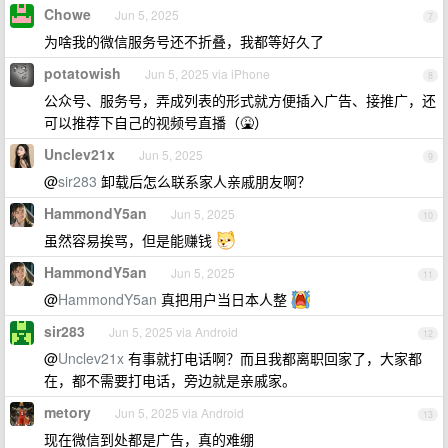
Chowe
Jun 5, 2025
7
为啥我的微信服务号还不折叠，我都等好久了
potatowish
Jun 5, 2025 via iPhone
8
公众号、服务号，弄成列表的形式就方便插入广告、接推广，还
可以推荐下自己的视频号直播（🤮）
Unclev21x
Jun 5, 2025
9
@
sir283
卸载后怎么联系家人亲戚朋友啊？
HammondY5an
Jun 5, 2025
10
虽然容易挨骂，但是能赚钱
HammondY5an
Jun 5, 2025
11
@
HammondY5an
真把用户当日本人整
sir283
Jun 5, 2025 via Android
12
@
Unclev21x
有事就打电话啊？而且我都离职回家了，大家都
在，都不需要打电话，旁边就是亲戚家。
metory
Jun 5, 2025 via Android
13
现在微信到处都是广告，真的难绷