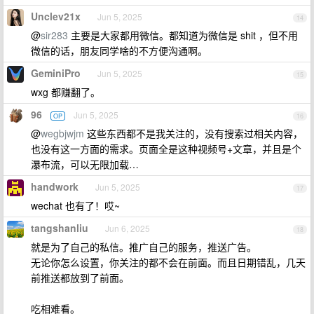
Unclev21x
Jun 5, 2025
14
@
sir283
主要是大家都用微信。都知道为微信是 shit ，但不用
微信的话，朋友同学啥的不方便沟通啊。
GeminiPro
Jun 5, 2025
15
wxg 都赚翻了。
96
Jun 5, 2025
OP
16
@
wegbjwjm
这些东西都不是我关注的，没有搜索过相关内容，
也没有这一方面的需求。页面全是这种视频号+文章，并且是个
瀑布流，可以无限加载…
handwork
Jun 5, 2025
17
wechat 也有了！哎~
tangshanliu
Jun 6, 2025
18
就是为了自己的私信。推广自己的服务，推送广告。
无论你怎么设置，你关注的都不会在前面。而且日期错乱，几天
前推送都放到了前面。
吃相难看。