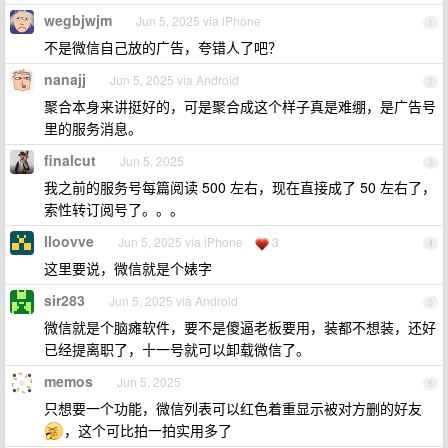
wegbjwjm
Jun 5, 2025 via iPhone
1
不是微信自己放的广告，夸错人了吧？
nanajj
Jun 5, 2025 via Android
2
聚合本身来讲挺好的，可是聚合成这个样子真是难绷，是广告号
里的服务消息。
finalcut
Jun 5, 2025
3
我之前的服务号每篇阅读 500 左右，现在直接成了 50 左右了，
索性转订阅号了。。。
lloovve
Jun 5, 2025 via iPhone
3
4
这里要说，微信就是个婊字
sir283
Jun 5, 2025 via Android
5
微信就是个脑瘫软件，要不是傻逼老板要用，装都不想装，还好
已经提离职了，十一号就可以卸载微信了。
memos
Jun 5, 2025
6
只想要一个功能，微信列表可以红色着重显示被对方删的好友
，这个可比拍一拍实用多了