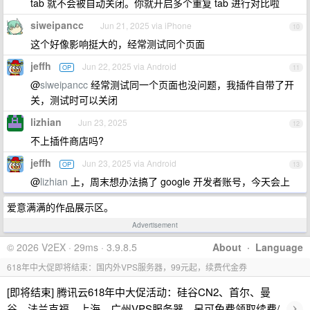
tab 就不会被自动关闭。你就开启多个重复 tab 进行对比啦
siweipancc
Jun 21, 2025 via iPhone
10
这个好像影响挺大的，经常测试同个页面
jeffh
Jun 22, 2025 via Android
OP
11
@
siweipancc
经常测试同一个页面也没问题，我插件自带了开
关，测试时可以关闭
lizhian
Jun 23, 2025
12
不上插件商店吗?
jeffh
Jun 23, 2025 via Android
OP
13
@
lizhian
上，周末想办法搞了 google 开发者账号，今天会上
爱意满满的作品展示区。
Advertisement
© 2026 V2EX · 29ms · 3.9.8.5
About
·
Language
618年中大促即将结束：国内外VPS服务器，99元起，续费代金券
[即将结束] 腾讯云618年中大促活动：硅谷CN2、首尔、曼
›
谷、法兰克福、上海、广州VPS服务器，另可免费领取续费/