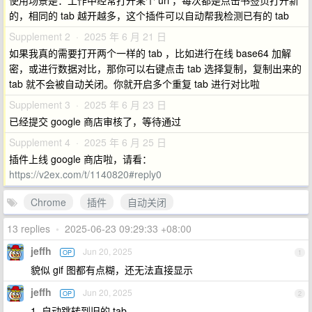
使用场景是：工作中经常打开某个 url ，每次都是点击书签页打开新
的，相同的 tab 越开越多，这个插件可以自动帮我检测已有的 tab
Supplement 2 · 2025 年 6 月 21 日
如果我真的需要打开两个一样的 tab ，比如进行在线 base64 加解
密，或进行数据对比，那你可以右键点击 tab 选择复制，复制出来的
tab 就不会被自动关闭。你就开启多个重复 tab 进行对比啦
Supplement 3 · 2025 年 6 月 23 日
已经提交 google 商店审核了，等待通过
Supplement 4 · 2025 年 6 月 25 日
插件上线 google 商店啦，请看：
https://v2ex.com/t/1140820#reply0
Chrome
插件
自动关闭
13 replies
•
2025-06-23 09:29:33 +08:00
jeffh
Jun 20, 2025
OP
1
貌似 gif 图都有点糊，还无法直接显示
jeffh
Jun 20, 2025
OP
2
1. 自动跳转到旧的 tab