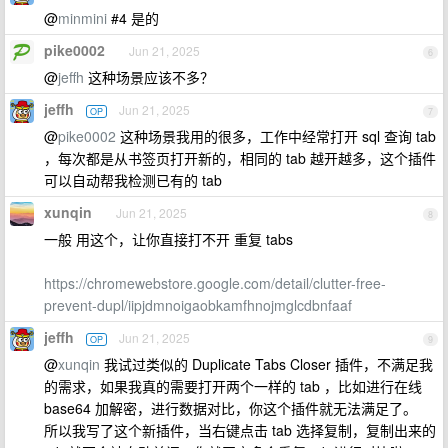
@
minmini
#4 是的
pike0002
Jun 21, 2025
6
@
jeffh
这种场景应该不多？
jeffh
Jun 21, 2025
OP
7
@
pike0002
这种场景我用的很多，工作中经常打开 sql 查询 tab
，每次都是从书签页打开新的，相同的 tab 越开越多，这个插件
可以自动帮我检测已有的 tab
xunqin
Jun 21, 2025
8
一般 用这个，让你直接打不开 重复 tabs
https://chromewebstore.google.com/detail/clutter-free-
prevent-dupl/iipjdmnoigaobkamfhnojmglcdbnfaaf
jeffh
Jun 21, 2025
OP
9
@
xunqin
我试过类似的 Duplicate Tabs Closer 插件，不满足我
的需求，如果我真的需要打开两个一样的 tab ，比如进行在线
base64 加解密，进行数据对比，你这个插件就无法满足了。
所以我写了这个新插件，当右键点击 tab 选择复制，复制出来的