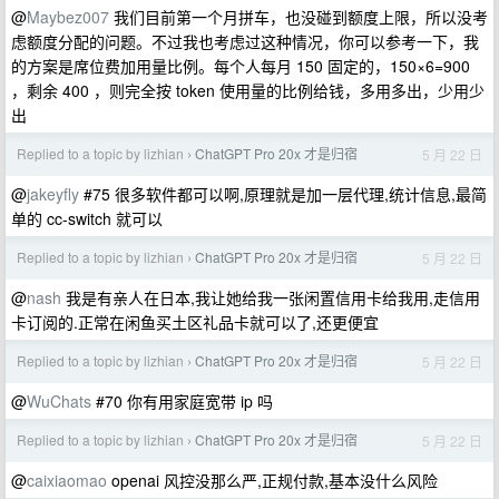
@
Maybez007
我们目前第一个月拼车，也没碰到额度上限，所以没考
虑额度分配的问题。不过我也考虑过这种情况，你可以参考一下，我
的方案是席位费加用量比例。每个人每月 150 固定的，150×6=900
，剩余 400 ，则完全按 token 使用量的比例给钱，多用多出，少用少
出
Replied to a topic by lizhian
ChatGPT Pro 20x 才是归宿
5 月 22 日
›
@
jakeyfly
#75 很多软件都可以啊,原理就是加一层代理,统计信息,最简
单的 cc-switch 就可以
Replied to a topic by lizhian
ChatGPT Pro 20x 才是归宿
5 月 22 日
›
@
nash
我是有亲人在日本,我让她给我一张闲置信用卡给我用,走信用
卡订阅的.正常在闲鱼买土区礼品卡就可以了,还更便宜
Replied to a topic by lizhian
ChatGPT Pro 20x 才是归宿
5 月 22 日
›
@
WuChats
#70 你有用家庭宽带 ip 吗
Replied to a topic by lizhian
ChatGPT Pro 20x 才是归宿
5 月 22 日
›
@
caixiaomao
openai 风控没那么严,正规付款,基本没什么风险