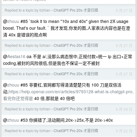
Replied to a topic by lizhian
ChatGPT Pro 20x 才是归宿
5 月 27 日
›
@
zhouu
#85 `took it to mean "10x and 40x" given then 2X usage
boost. That's our fault. ` 我才发现,你发的图,人家表达内容也是在澄
清 40x 是错误的观点啊
Replied to a topic by lizhian
ChatGPT Pro 20x 才是归宿
5 月 27 日
›
@
Aestas16
oa 不是 a/,没那么病态恨中,正规付款+统一 ip 出口+正常
coding,被封的风险很低,但是我也不保证一定不被封
Replied to a topic by lizhian
ChatGPT Pro 20x 才是归宿
5 月 27 日
›
@
zhouu
#85 非要杠,官网都写得清清楚楚只有 100 刀是双倍活
动,
https://help.openai.com/en/articles/9793128-what-is-chatgpt-pro,
看完你还觉得是
40 倍,那就是 40 倍吧
Replied to a topic by lizhian
ChatGPT Pro 20x 才是归宿
5 月 26 日
›
@
zhouu
#53 你搞错了,活动期间,20x->25x,不是 20x->40x
Replied to a topic by lizhian
ChatGPT Pro 20x 才是归宿
5 月 22 日
›