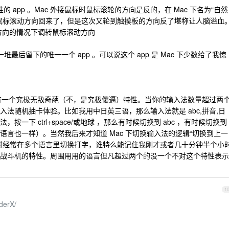
葩特性的 app 。Mac 外接鼠标时鼠标滚轮的方向是反的，在 Mac 下名为“自然
鼠标滚动方向回来了，但是这次又轮到触摸板的方向反了堪称让人脑溢血
动方向的情况下调转鼠标滚动方向
用了一堆最后留下的唯一一个 app 。可以说这个 app 是 Mac 下少数给了我惊
下有一个究极无敌奇葩（不，是究极傻逼）特性。当你的输入法数量超过两
法随机抽卡体验。比如我用中日英三语，那么输入法就是 abc,拼音,日
一下 ctrl+space/或地球 ，那么有时候切换到 abc ，有时候切换到
言也一样）。当然我后来才知道 Mac 下切换输入法的逻辑“切换到上一
时经常在多个语言里切换打字，谁特么能记住我刚才或者几十分钟半个小
战斗机的特性。周围用用的语言但凡超过两个的没一个不对这个特性表示
1
lderX/