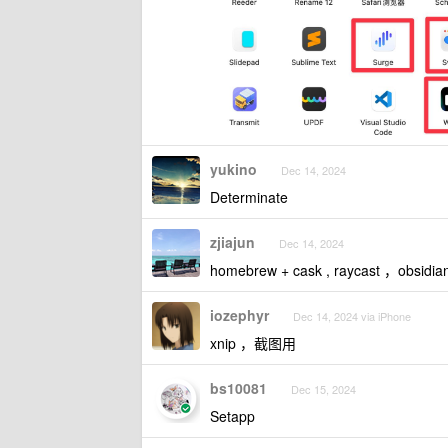
yukino
Dec 14, 2024
Determinate
zjiajun
Dec 14, 2024
homebrew + cask , raycast ，obsidia
iozephyr
Dec 14, 2024 via iPhone
xnip ，截图用
bs10081
Dec 15, 2024
Setapp