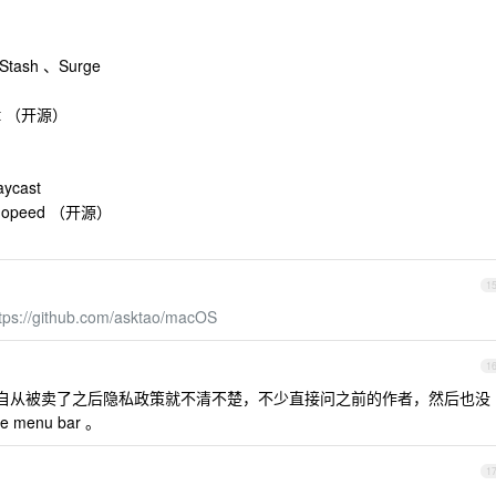
tash 、Surge
ot （开源）
ycast
Gopeed （开源）
1
tps://github.com/asktao/macOS
1
 5 吧, 它自从被卖了之后隐私政策就不清不楚，不少直接问之前的作者，然后也没
enu bar 。
1