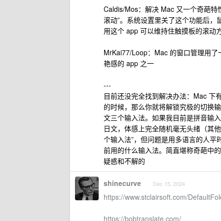
Caldis/Mos：解决 Mac 又一个奇
滚动”。系统设置里关了这个功能后，
用这个 app 可以维持住触摸板的滚
MrKai77/Loop：Mac 的窗口管理
艳感的 app 之一
---
目前还没完全找到解决办法：Mac 
的时候，那么你就将解锁究极的切换输入
文三个输入法。如果我目前是拼音输入法，按
日文，体感上完全随机毫无头绪（其他语
个输入法”，但问题是用多语言的人平
前用的什么输入法。简直堪称奇葩中的
疑惑和不解的
shinecurve
Dec 15, 2024
https://www.stclairsoft.com/DefaultFo
https://bobtranslate.com/