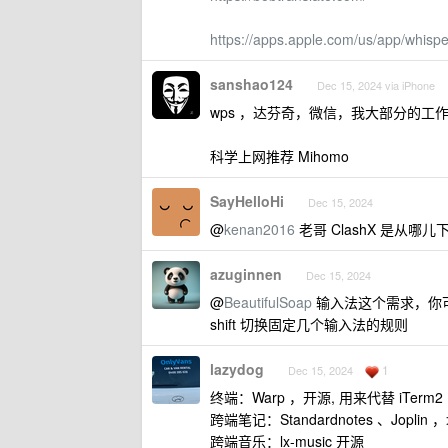
https://apps.apple.com/us/app/whisp
sanshao124
Dec 15, 2024 via iPhone
wps ，达芬奇，微信，我大部分的工作
科学上网推荐 Mihomo
SayHelloHi
Dec 15, 2024
@
kenan2016
老哥 ClashX 是从哪
azuginnen
Dec 15, 2024
@
BeautifulSoap
输入法这个需求，你可以考虑
shift 切换固定几个输入法的规则
lazydog
1
Dec 15, 2024
终端：Warp ，开源, 用来代替 iTerm2
跨端笔记：Standardnotes 、Joplin
跨端音乐：lx-music 开源