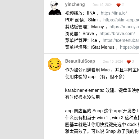
yincheng
2
Dec 15, 2024
视频播放：IINA ，
https://iina.io/
PDF 阅读：Skim ，
https://skim-app.s
剪贴板管理：Maccy ，
https://maccy.
浏览器：Brave ，
https://brave.com/
菜单栏管理：Ice ，
https://icemenubar
菜单栏增强：iStat Menus ，
https://b
BeautifulSoap
3
Dec 15, 2024
作为被公司逼着用 Mac ，并且平时主用 li
使用体验的 app （有，但不多）
karabiner-elements: 改建、
有时候根本没法用
app 商店里的 Snap 这个 app(开发者 
什么没有相当于 win+1 , win+2 
圈基本就是让你用快捷键先选中 dock
雅太高效了。可以说 Snap 救了我的狗