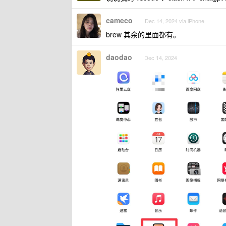
cameco
Dec 14, 2024 via iPhone
brew 其余的里面都有。
daodao
Dec 14, 2024