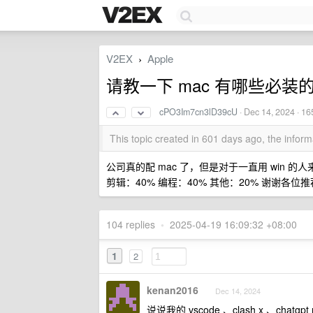
V2EX
Apple
›
请教一下 mac 有哪些必装的
cPO3Im7cn3lD39cU
·
Dec 14, 2024
· 16
This topic created in 601 days ago, the info
公司真的配 mac 了，但是对于一直用 win 的
剪辑：40% 编程：40% 其他：20% 谢谢各位推
104 replies
•
2025-04-19 16:09:32 +08:00
1
2
kenan2016
Dec 14, 2024
说说我的 vscode 、clash x 、chatg