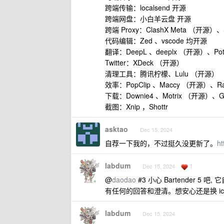
跨端传输：localsend 开源
跨端网盘：小白羊云盘 开源
跨端 Proxy：ClashX Meta （开源）、S
代码编辑：Zed 、vscode 均开源
翻译：DeepL 、deeplx （开源）、P
Twitter：XDeck （开源）
清理工具：腾讯柠檬、Lulu （开源）
效率：PopClip 、Maccy （开源）、Ra
下载：Downie4 、Motrix （开源）、
截图：Xnip ，Shottr
asktao
Dec 15, 2024
自荐一下我的，不过挺久没更新了。
ht
labdum
1
Dec 15, 2024
@
daodao
#3 小心 Bartender
有任何的回答和澄清。想安心还是换 ice m
labdum
Dec 15, 2024