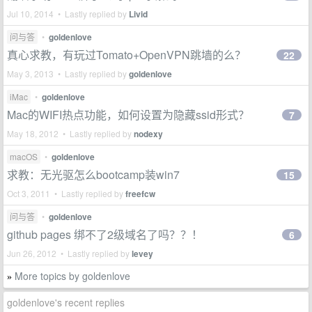
Jul 10, 2014 • Lastly replied by
Livid
问与答
•
goldenlove
真心求教，有玩过Tomato+OpenVPN跳墙的么？
22
May 3, 2013 • Lastly replied by
goldenlove
iMac
•
goldenlove
Mac的WIFI热点功能，如何设置为隐藏ssid形式？
7
May 18, 2012 • Lastly replied by
nodexy
macOS
•
goldenlove
求教：无光驱怎么bootcamp装win7
15
Oct 3, 2011 • Lastly replied by
freefcw
问与答
•
goldenlove
github pages 绑不了2级域名了吗？？！
6
Jun 26, 2012 • Lastly replied by
levey
More topics by goldenlove
»
goldenlove's recent replies