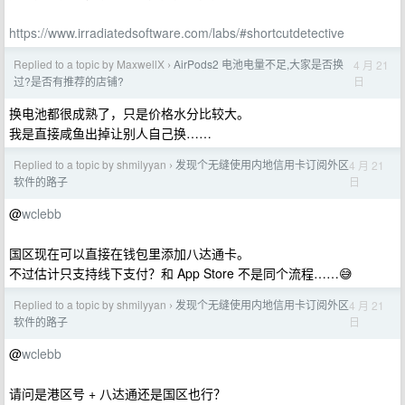
https://www.irradiatedsoftware.com/labs/#shortcutdetective
Replied to a topic by MaxwellX
AirPods2 电池电量不足,大家是否换
4 月 21
›
日
过?是否有推荐的店铺?
换电池都很成熟了，只是价格水分比较大。
我是直接咸鱼出掉让别人自己换……
Replied to a topic by shmilyyan
发现个无缝使用内地信用卡订阅外区
4 月 21
›
日
软件的路子
@
wclebb
国区现在可以直接在钱包里添加八达通卡。
不过估计只支持线下支付？和 App Store 不是同个流程……😅
Replied to a topic by shmilyyan
发现个无缝使用内地信用卡订阅外区
4 月 21
›
日
软件的路子
@
wclebb
请问是港区号 + 八达通还是国区也行？