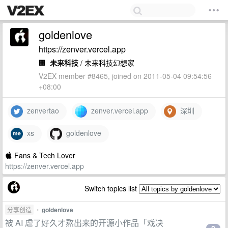
goldenlove
https://zenver.vercel.app
🏢
未来科技
/ 未来科技幻想家
V2EX member #8465, joined on 2011-05-04 09:54:56
+08:00
zenvertao
zenver.vercel.app
深圳
xs
goldenlove
 Fans & Tech Lover
https://zenver.vercel.app
Switch topics list
分享创造
•
goldenlove
被 AI 虐了好久才熬出来的开源小作品「戏决