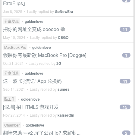
2
FateFlips」
Jun 8, 2025 • Lastly replied by
GoNewEra
分享发现
•
goldenlove
把你的网址全变成 oooooo 😅
11
May 10, 2024 • Lastly replied by
CSGO
MacBook Pro
•
goldenlove
假装你有最新款 MacBook Pro [Doggie]
1
Oct 21, 2021 • Lastly replied by
2G
分享创造
•
goldenlove
送一波 “时流记” App 兑换码
41
Sep 14, 2021 • Lastly replied by
suners
酷工作
•
goldenlove
[深圳] 招 HTML5 游戏开发
15
Nov 27, 2014 • Lastly replied by
kaiserQin
Chamber
•
goldenlove
翻墙求助~~v2 屏了公司 ip? 求解封...
2