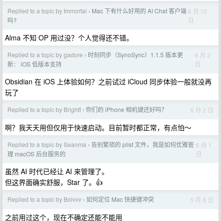
Replied to a topic by Immortal
Mac 下有什么好用的 AI Chat 客户端
6 月 10
›
日
吗?
Alma 不知 OP 用过没？个人觉得还不错。
Replied to a topic by gadore
时刻同步（SynoSync）1.1.5 版本更
6 月 2
›
日
新： iOS 低版本支持
Obsidian 在 iOS 上体验如何？之前试过 iCloud 同步体验一般就没再
玩了
Replied to a topic by Brightt
你们的 iPhone 相机键还好吗？
6 月 2 日
›
啊？我天天用但仅用于快速启动。目前暂时都正常，有点怕～
Replied to a topic by Seanma
告别繁琐的 plist 文件，我是如何优雅管
6 月 1
›
日
理 macOS 后台服务的
虽然 AI 时代已经让 AI 来管理了。
但这界面确实舒服，Star 了。👍
Replied to a topic by Bolvvv
如何定位 Mac 快捷键冲突
5 月 6 日
›
之前用过这个，现在不确定还能不能用