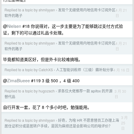
Replied to a topic by shmilyyan
发现个无缝使用内地信用卡订阅外区
4 月 21
›
日
软件的路子
@
Nielsen
#18 你说得对，这一步主要是为了能够跳过支付方式验
证，剩下的可以通过礼品卡处理。
Replied to a topic by shmilyyan
发现个无缝使用内地信用卡订阅外区
4 月 21
›
日
软件的路子
毕竟都知道美区好，但是外卡比较难搞哦。
Replied to a topic by CatchXS
人工智能训练师（三级）薅补贴分享
4 月 16 日
›
@
ZimaBlueee
#119 3 级 500 ，4 级 400
Replied to a topic by hugozach
求各位大佬推荐一款 apifox 的开源
3 月 30
›
日
替代品
自行开发一套，花了 8 个多小时吧，勉强能用。
3 月
Replied to a topic by shmilyyan
好奇，为啥 HR 不愿意替员工办理上海
›
25
居住证积分或是居转户手续，是因为麻烦还是会影响公司的啥评价？
日