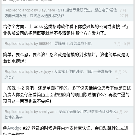
Replied to a topic by Jiayuhere
211 通信专业研究生，想在电子/通信
7 月
›
27 日
方向长期发展，应该怎么选技术路线？
给你个方向，上 boss 这类招聘软件看下你感兴趣的公司或者搜下行
业头部公司的招聘概要就差不多清楚往哪个方向发力了。
Replied to a topic by 668866
要降薪了.该怎么应对呢
7 月 10 日
›
简单，要么忍，要么滚！忍么就是偷摸的划水摆烂，滚也简单就是明
着划水摆烂！
Replied to a topic by zxcjqyy
大家找工作的时候，简历一般准备多
5 月 26
›
日
少页？
一般就 1~2 页吧，还是单面打印的。多了说实话换位思考下你是面试
负责人你会仔细看简历上面密密麻麻的项目陈述细节么？再说牛逼的
项目这一两页也说不完吧！
Replied to a topic by shmilyyan
发现个无缝使用内地信用卡订阅外区
4 月 22
›
日
软件的路子
@
Avedge
#27 登录的时候选择内地支付宝认证，会自动跳转过去进
行注册绑定。