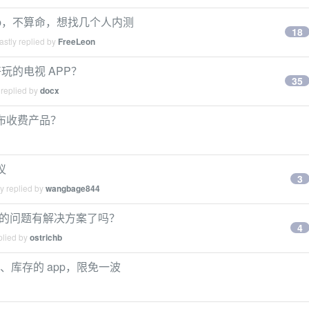
pp，不算命，想找几个人内测
18
stly replied by
FreeLeon
的电视 APP？
35
 replied by
docx
里发布收费产品？
议
3
y replied by
wangbage844
转大陆区的问题有解决方案了吗？
4
plied by
ostrichb
收银、库存的 app，限免一波