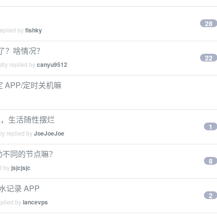
28
replied by
fishky
没了？啥情况？
22
tly replied by
canyu9512
 APP/定时关机嘛
坑，生活随性摆烂
1
ly replied by
JoeJoeJoe
启动不同的节点嘛？
8
ed by
jsjcjsjc
水记录 APP
2
eplied by
lancevps