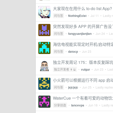
大家现在在用什么 to-do list App?
问与答
•
NothingExist
•
Jul 11
• Lastly 
突然发现好多 APP 的开屏广告
问与答
•
fangyuanjianjian
•
Jun 24
• Las
海信电视能实现定时开机/启动特定
问与答
•
datocp
•
Jun 23
独立开发周记 175：版本反复踩
独立开发者 👨‍💻
•
vulgur
•
Jun 23
• Last
小火箭可以根据运行不同 app 
问与答
•
jsjcjsjc
•
Jun 25
• Lastly repli
WaterCue 一个有着可爱的动物饮
分享创造
•
lancevps
•
Jun 16
• Lastly r