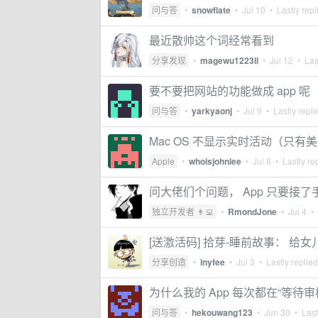
问与答
•
snowflate
•
Jul 10
• Lastly repl
最近散帅这个词经常看到
分享发现
•
magewu1223ll
•
Jul 12
• Last
要不要把网站的功能做成 app 呢
问与答
•
yarkyaonj
•
Jul 9
• Lastly repl
Mac OS 不显示实时活动（只有美
Apple
•
whoisjohnlee
•
Jul 8
• Lastly re
问大佬们个问题， App 只要接
独立开发者 👨‍💻
•
RmondJone
•
Jul 4
• 
[送激活码] 拾芽-睡前故事： 给
分享创造
•
inyfee
•
Jul 3
• Lastly replie
为什么我的 App 每次都在“等待审
问与答
•
hekouwang123
•
Jun 30
• Last