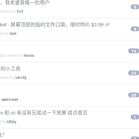
 年了，我老婆是唯一的用户
9
replied by
Ccf
ocket - 屏幕顶部的临时文件口袋，限时特价 $3.99 🎉
9
ied by
tuot
19
tly replied by
horou
车的小工具
34
eplied by
varrily
p
29
y
qwerrewt
ex 和 cc 有没有兄弟试一下效果 提点意见
1
d by
cjhyy
业？