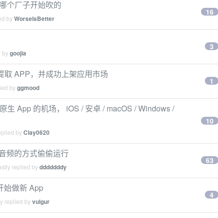
风是哪个厂子开始吹的
16
ied by
WorseIsBetter
？
3
d by
goojia
提取 APP，并成功上架应用市场
1
lied by
ggmood
端原生 App 的机场， iOS / 安卓 / macOS / Windows /
10
eplied by
Clay0620
播放音频的方式偷偷运行
63
stly replied by
dddddddy
开始做新 App
4
y replied by
vulgur