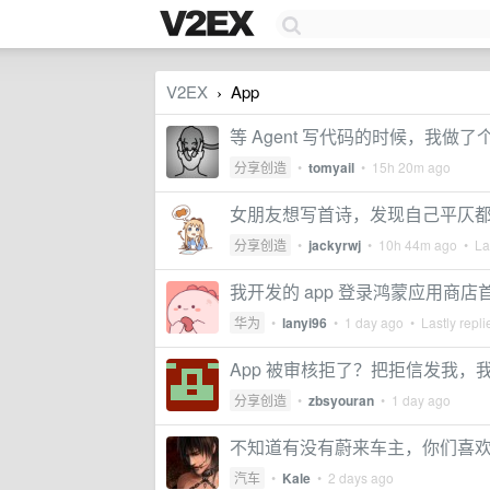
V2EX
App
›
等 Agent 写代码的时候，我做了个
分享创造
•
tomyail
•
15h 20m ago
女朋友想写首诗，发现自己平仄都
分享创造
•
jackyrwj
•
10h 44m ago
• Las
我开发的 app 登录鸿蒙应用商店
华为
•
lanyi96
•
1 day ago
• Lastly repl
App 被审核拒了？把拒信发我
分享创造
•
zbsyouran
•
1 day ago
不知道有没有蔚来车主，你们喜欢听 N
汽车
•
Kale
•
2 days ago