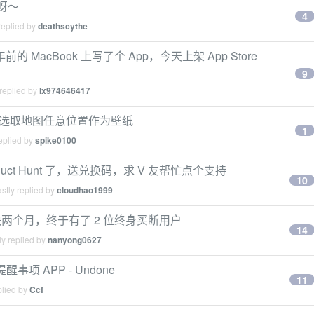
错呀～
4
replied by
deathscythe
 年前的 MacBook 上写了个 App，今天上架 App Store
9
replied by
lx974646417
lpaper：选取地图任意位置作为壁纸
1
eplied by
spike0100
duct Hunt 了，送兑换码，求 V 友帮忙点个支持
10
stly replied by
cloudhao1999
e 上架快两个月，终于有了 2 位终身买断用户
14
y replied by
nanyong0627
事项 APP - Undone
11
plied by
Ccf