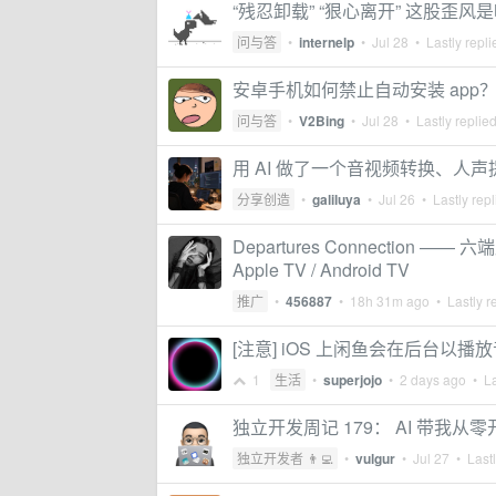
“残忍卸载” “狠心离开” 这股歪
问与答
•
internelp
•
Jul 28
• Lastly repl
安卓手机如何禁止自动安装 app
问与答
•
V2Bing
•
Jul 28
• Lastly replie
用 AI 做了一个音视频转换、人声
分享创造
•
galiluya
•
Jul 26
• Lastly rep
Departures Connection —— 六
Apple TV / Android TV
推广
•
456887
•
18h 31m ago
• Lastly r
[注意] iOS 上闲鱼会在后台以
1
生活
•
superjojo
•
2 days ago
• La
独立开发周记 179： AI 带我从零
独立开发者 👨‍💻
•
vulgur
•
Jul 27
• Lastl