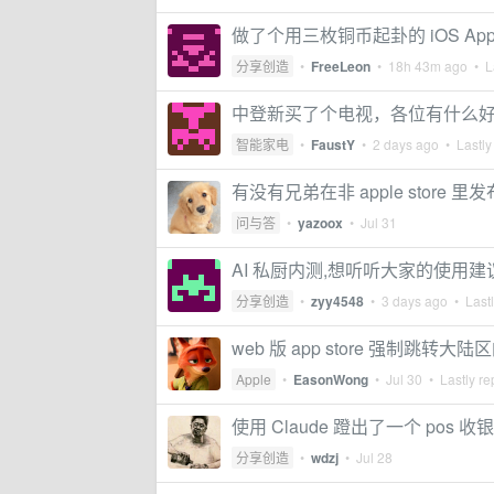
做了个用三枚铜币起卦的 iOS A
分享创造
•
FreeLeon
•
18h 43m ago
• La
中登新买了个电视，各位有什么好玩
智能家电
•
FaustY
•
2 days ago
• Lastly
有没有兄弟在非 apple store 
问与答
•
yazoox
•
Jul 31
AI 私厨内测,想听听大家的使用建
分享创造
•
zyy4548
•
3 days ago
• Lastl
web 版 app store 强制跳
Apple
•
EasonWong
•
Jul 30
• Lastly re
使用 Claude 蹬出了一个 pos 
分享创造
•
wdzj
•
Jul 28