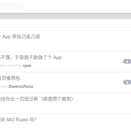
 App 带自己练几组
不懂，于是我干脆做了个 App
6
tly replied by
rpish
首页推荐啦
2
ied by
ZhaokunZhang
，我给你出一页纸诊断（顺便攒个案例）
IO Radio 吗？