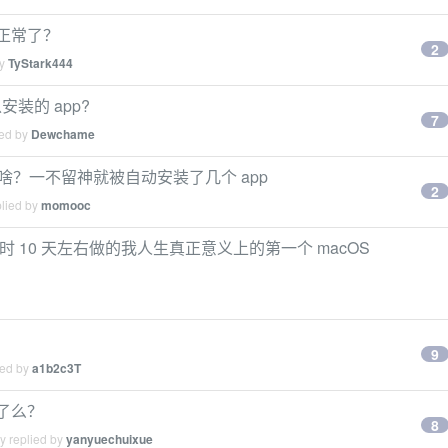
又正常了？
2
by
TyStark444
以安装的 app?
7
ied by
Dewchame
是啥？一不留神就被自动安装了几个 app
2
plied by
momooc
 10 天左右做的我人生真正意义上的第一个 macOS
9
ied by
a1b2c3T
毒了么？
8
y replied by
yanyuechuixue