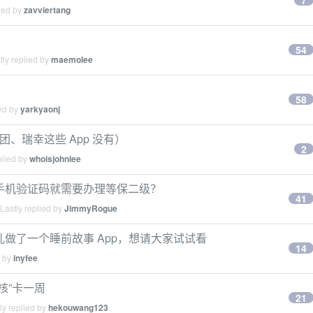
7
ied by
zavviertang
54
ly replied by
maemolee
58
ied by
yarkyaonj
团、瑞幸这些 App 没有）
2
plied by
whoisjohnlee
了手机验证码就需要办理等保二级？
41
Lastly replied by
JimmyRogue
女儿做了一个睡前故事 App，想请大家试试看
14
d by
inyfee
核”卡一周
21
ly replied by
hekouwang123