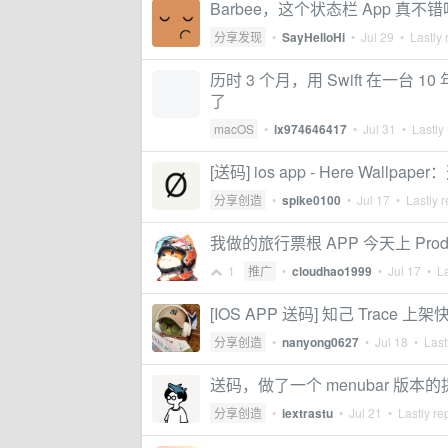
Barbee，这个状态栏 App 真不
分享发现
•
SayHelloHi
•
Jul 29
• Lastly 
历时 3 个月，用 Swift 在一台 10
了
macOS
•
lx974646417
•
Jul 31
• Lastly 
[送码] ios app - Here Wal
分享创造
•
spike0100
•
Jul 17
• Lastly r
我做的旅行票根 APP 今天上 Pro
1
推广
•
cloudhao1999
•
Jul 17
• La
[IOS APP 送码] 知己 Trac
分享创造
•
nanyong0627
•
Jul 18
• Lastl
送码，做了一个 menubar 版本的提醒
分享创造
•
iextrastu
•
Jul 21
• Lastly re