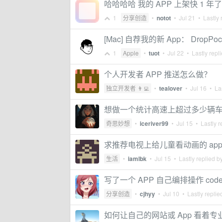
哈哈哈哈 我的 APP 上架快 1
1
分享创造
•
notot
•
Jul 21
• Lastly 
[Mac] 自荐我的新 App： DropP
1
Apple
•
tuot
•
Jul 22
• Lastly repl
个人开发者 APP 推送怎么做？
独立开发者 👨‍💻
•
tealover
•
Jul 16
• Las
想做一个统计高速上超过多少辆
奇思妙想
•
iceriver99
•
Jul 15
• Lastly r
求推荐电视上给儿童看动画的 ap
生活
•
iamlbk
•
Jul 15
• Lastly replied b
写了一个 APP 自己编排操作 cod
分享创造
•
cjhyy
•
Jul 10
• Lastly replie
如何让自己的网站或 App 看着专