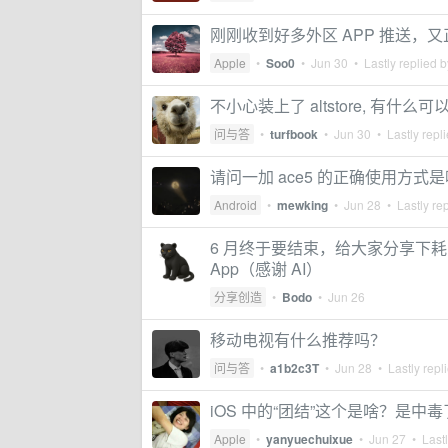
刚刚收到好多外区 APP 推送，
Apple
•
Soo0
•
Jun 30
• Lastly replied 
不小心装上了 altstore, 有什么可
问与答
•
turfbook
•
Jun 30
• Lastly repl
请问一加 ace5 的正确使用方式
Android
•
mewking
•
Jun 28
• Lastly re
6 月终于要结束，给大家分享下耗时
App（感谢 AI）
分享创造
•
Bodo
•
Jun 26
移动电视有什么推荐吗？
问与答
•
a1b2c3T
•
Jun 28
• Lastly repl
iOS 中的“团结”这个是啥？是中
Apple
•
yanyuechuixue
•
Jun 27
• Lastl