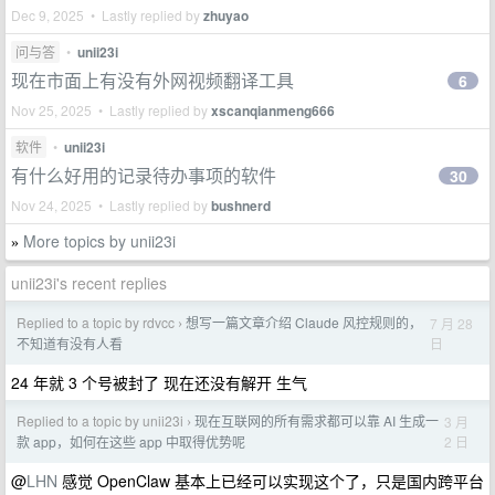
Dec 9, 2025 • Lastly replied by
zhuyao
问与答
•
unii23i
现在市面上有没有外网视频翻译工具
6
Nov 25, 2025 • Lastly replied by
xscanqianmeng666
软件
•
unii23i
有什么好用的记录待办事项的软件
30
Nov 24, 2025 • Lastly replied by
bushnerd
More topics by unii23i
»
unii23i's recent replies
Replied to a topic by rdvcc
想写一篇文章介绍 Claude 风控规则的，
7 月 28
›
日
不知道有没有人看
24 年就 3 个号被封了 现在还没有解开 生气
Replied to a topic by unii23i
现在互联网的所有需求都可以靠 AI 生成一
3 月
›
2 日
款 app，如何在这些 app 中取得优势呢
@
LHN
感觉 OpenClaw 基本上已经可以实现这个了，只是国内跨平台