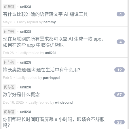
问与答
•
unii23i
有什么比较准确的语音转文字 AI 翻译工具
4
May 8 • Lastly replied by
hammy
问与答
•
unii23i
现在互联网的所有需求都可以靠 AI 生成一款 app，
4
如何在这些 app 中取得优势呢
Feb 26 • Lastly replied by
unii23i
问与答
•
unii23i
擅长奥数题/国考题在生活中有什么用?
12
Feb 3 • Lastly replied by
purringpal
问与答
•
unii23i
数学好是什么概念
67
Dec 16, 2025 • Lastly replied by
windsound
问与答
•
unii23i
你们都是长时间盯着屏幕 8 小时吗，眼睛会不舒服
23
吗？