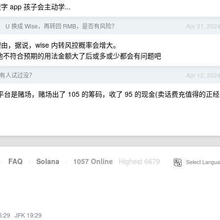
app 孩子会主动学...
 U 换成 Wise，再转回 RMB，是否有风险？
Apr 21, 202
由，据说，wise 内转风控概率会增大。
，其他不符合预期的用法金额大了后或多或少都会有问题吧
有人试过没？
Apr 12, 202
台是赌场，赌场出了 105 的筹码，收了 95 的现金(卖话费充值得的正经
·
FAQ
·
Solana
·
1057 Online
Highest 6679
·
Select Langua
6:29
·
JFK 19:29