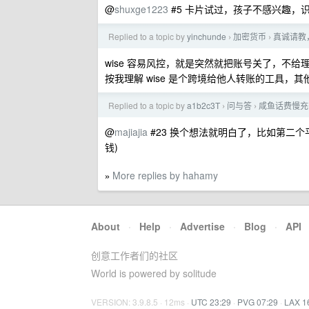
@
shuxge1223
#5 卡片试过，孩子不感兴趣，识字 
Replied to a topic by
yinchunde
加密货币
真诚请教，
›
›
wise 容易风控，就是突然就把账号关了，不给理
按我理解 wise 是个跨境给他人转账的工具
Replied to a topic by
a1b2c3T
问与答
咸鱼话费慢充
›
›
@
majiajia
#23 换个想法就明白了，比如第二个平
钱)
More replies by hahamy
»
About
·
Help
·
Advertise
·
Blog
·
API
创意工作者们的社区
World is powered by solitude
VERSION: 3.9.8.5 · 12ms ·
UTC 23:29
·
PVG 07:29
·
LAX 1