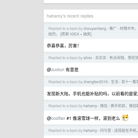
hahamy's recent replies
Replied to a topic by
zhouyanliang
推广
时隔半年，
›
›
经历。 [感谢 V2EX + 抽奖]
恭喜恭喜，厉害！
Replied to a topic by
silvio
买买买
有点闲钱，想花钱
›
›
@
zuotun
有意思
Replied to a topic by
zhengfan2016
生活
双十一看
›
›
发现新大陆，手机也能补贴的吗，以前看的是家
Replied to a topic by
hahamy
微信
换手机前，微信
›
›
@
coolfan
#1 像滚雪球一样，滚到老么
Replied to a topic by
hahamy
问与答
这段娃在手机
›
›