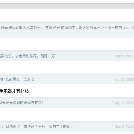
 NocoBase 收入再次翻倍。 在满屏 AI 的氛围中，跟大家分享一下不太一样的
Jun 1
买快乐，求老哥们推荐，预算 6 万
Jun 3, 202
到什么都想买，怎么治
Nov 2, 202
用电器才有补贴
聊天记录清理的正确方式是？
Aug 13, 202
上用帮帮识字，求推荐个平板，新的二手的都可
Jun 8, 202