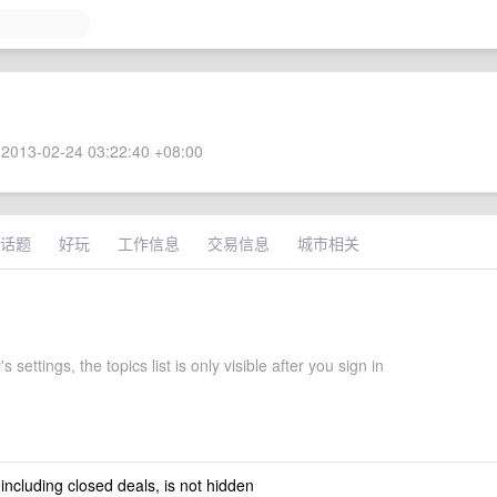
2013-02-24 03:22:40 +08:00
话题
好玩
工作信息
交易信息
城市相关
 settings, the topics list is only visible after you sign in
 including closed deals, is not hidden