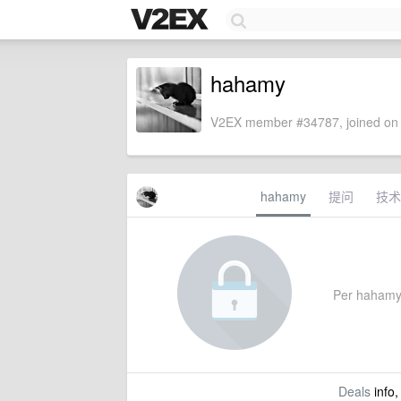
hahamy
V2EX member #34787, joined on 
hahamy
提问
技术
Per hahamy's
Deals
info,