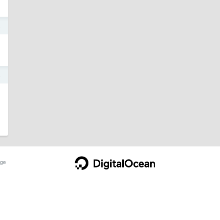
4
4
ge