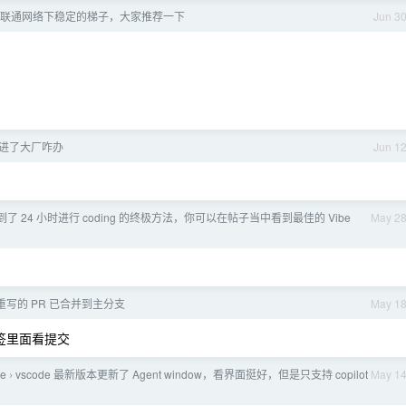
联通网络下稳定的梯子，大家推荐一下
Jun 3
进了大厂咋办
Jun 1
了 24 小时进行 coding 的终极方法，你可以在帖子当中看到最佳的 Vibe
May 2
st 重写的 PR 已合并到主分支
May 1
 标签里面看提交
de
vscode 最新版本更新了 Agent window，看界面挺好，但是只支持 copilot
May 1
›