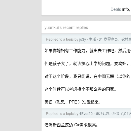
Deals
info,
yuankui's recent replies
Replied to a topic by
jo3y
生活
31 岁程序员，农
›
›
如果你媳妇有工作能力，就出去工作吧，然后用
但是孩子大了，就该操心上学的问题，要鸡娃，
对于这个阶段，我只能说，在中国无解（以你的
这个时候可以考虑换个不那么卷的国家。
英语（雅思，PTE ）准备起来。
Replied to a topic by
4Ever20
职场话题
坏菜了,C
›
›
澳洲新西兰这边 C#需求很高。