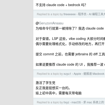
不支持 claude code + bedrock 吗？
Replied to a topic by
fireeeeee
程序员
AI 编程工
›
›
@
GeruzoniAnsasu
为啥命令行就第一被排除了？我选 claude cod
对于查错，LSP 这些，vibe coding 
偶尔需要处理格式化，手动修改的地方，再打开 jetb
提交 commit 之前，也需要 jetbrains 的 diff 
如果说要推荐 claude code 的 UI ，我推荐一波 con
Replied to a topic by
xuyu1
Apple
据报道 Macbo
›
›
激活了学生党
反正我是挺想买一台的。
娃上初中高中，需要每天带电脑
Replied to a topic by
lixyz
macOS
求 mac 系统上的 t
›
›