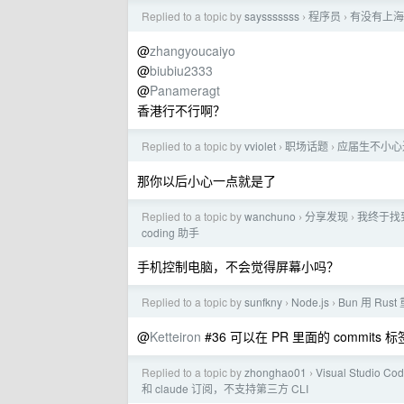
Replied to a topic by
saysssssss
程序员
有没有上海
›
›
@
zhangyoucaiyo
@
biubiu2333
@
Panameragt
香港行不行啊？
Replied to a topic by
vviolet
职场话题
应届生不小心
›
›
那你以后小心一点就是了
Replied to a topic by
wanchuno
分享发现
我终于找到
›
›
coding 助手
手机控制电脑，不会觉得屏幕小吗？
Replied to a topic by
sunfkny
Node.js
Bun 用 Ru
›
›
@
Ketteiron
#36 可以在 PR 里面的 commits
Replied to a topic by
zhonghao01
Visual Studio Co
›
和 claude 订阅，不支持第三方 CLI