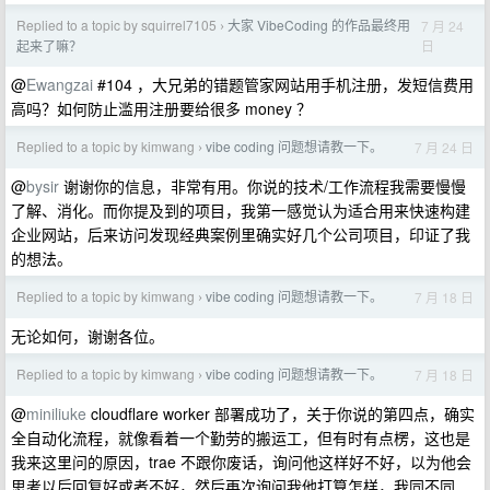
Replied to a topic by squirrel7105
大家 VibeCoding 的作品最终用
7 月 24
›
日
起来了嘛？
@
Ewangzai
#104 ，大兄弟的错题管家网站用手机注册，发短信费用
高吗？如何防止滥用注册要给很多 money ？
Replied to a topic by kimwang
vibe coding 问题想请教一下。
7 月 24 日
›
@
bysir
谢谢你的信息，非常有用。你说的技术/工作流程我需要慢慢
了解、消化。而你提及到的项目，我第一感觉认为适合用来快速构建
企业网站，后来访问发现经典案例里确实好几个公司项目，印证了我
的想法。
Replied to a topic by kimwang
vibe coding 问题想请教一下。
7 月 18 日
›
无论如何，谢谢各位。
Replied to a topic by kimwang
vibe coding 问题想请教一下。
7 月 18 日
›
@
miniliuke
cloudflare worker 部署成功了，关于你说的第四点，确实
全自动化流程，就像看着一个勤劳的搬运工，但有时有点楞，这也是
我来这里问的原因，trae 不跟你废话，询问他这样好不好，以为他会
思考以后回复好或者不好，然后再次询问我他打算怎样，我同不同