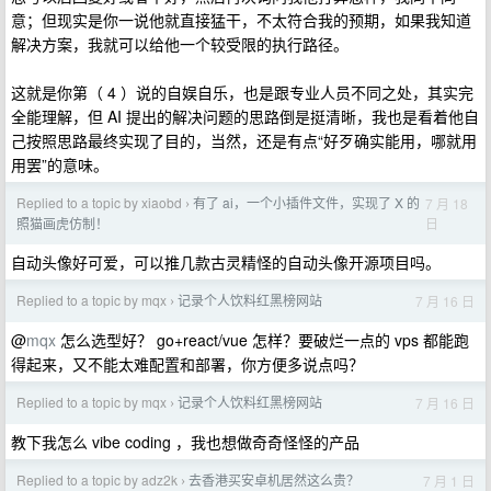
意；但现实是你一说他就直接猛干，不太符合我的预期，如果我知道
解决方案，我就可以给他一个较受限的执行路径。
这就是你第（ 4 ）说的自娱自乐，也是跟专业人员不同之处，其实完
全能理解，但 AI 提出的解决问题的思路倒是挺清晰，我也是看着他自
己按照思路最终实现了目的，当然，还是有点“好歹确实能用，哪就用
用罢”的意味。
Replied to a topic by xiaobd
有了 ai，一个小插件文件，实现了 X 的
7 月 18
›
日
照猫画虎仿制！
自动头像好可爱，可以推几款古灵精怪的自动头像开源项目吗。
Replied to a topic by mqx
记录个人饮料红黑榜网站
7 月 16 日
›
@
mqx
怎么选型好？ go+react/vue 怎样？要破烂一点的 vps 都能跑
得起来，又不能太难配置和部署，你方便多说点吗？
Replied to a topic by mqx
记录个人饮料红黑榜网站
7 月 16 日
›
教下我怎么 vibe coding ，我也想做奇奇怪怪的产品
Replied to a topic by adz2k
去香港买安卓机居然这么贵？
7 月 1 日
›