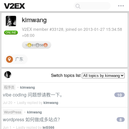
kimwang
V2EX member #33128, joined on 2013-01-27 15:34:58
ONLINE
+08:00
1
81
58
广东
Switch topics list
程序员
•
kimwang
vibe coding 问题想请教一下。
10
Jul 20 • Lastly replied by
kimwang
WordPress
•
kimwang
wordpress 如何做成多站点？
8
Jun 1 • Lastly replied by
lei5566