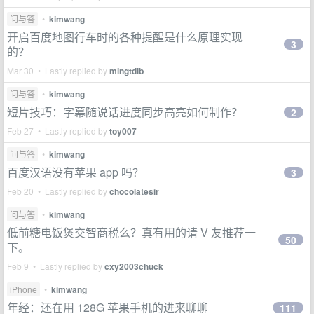
问与答
•
kimwang
开启百度地图行车时的各种提醒是什么原理实现
3
的？
Mar 30 • Lastly replied by
mingtdlb
问与答
•
kimwang
短片技巧：字幕随说话进度同步高亮如何制作？
2
Feb 27 • Lastly replied by
toy007
问与答
•
kimwang
百度汉语没有苹果 app 吗？
3
Feb 20 • Lastly replied by
chocolatesir
问与答
•
kimwang
低前糖电饭煲交智商税么？真有用的请 V 友推荐一
50
下。
Feb 9 • Lastly replied by
cxy2003chuck
iPhone
•
kimwang
年经：还在用 128G 苹果手机的进来聊聊
111