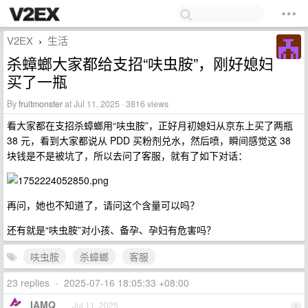
V2EX
生活
›
杀蟑螂大家都给支招“呋虫胺”，刚好媳妇
买了一瓶
By
fruitmonster
at Jul 11, 2025 · 3816 views
看大家都在支招杀蟑螂用“呋虫胺”，正好月初媳妇从京东上买了两瓶
38 元，看到大家都说从 PDD 买粉剂兑水，然后喷，瞬间感觉这 38
块钱是不是被坑了，所以去问了客服，就有了如下对话：
再问，她也不知道了，请问这个含量可以吗？
还有就是“呋虫胺”对小孩、备孕、孕妇有危害吗？
呋虫胺
杀蟑螂
客服
23 replies
•
2025-07-16 18:05:33 +08:00
IAMQ
Jul 11, 2025
1