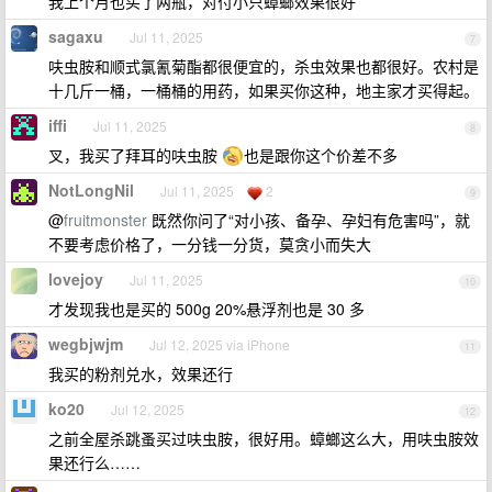
我上个月也买了两瓶，对付小只蟑螂效果很好
sagaxu
Jul 11, 2025
7
呋虫胺和顺式氯氰菊酯都很便宜的，杀虫效果也都很好。农村是
十几斤一桶，一桶桶的用药，如果买你这种，地主家才买得起。
iffi
Jul 11, 2025
8
叉，我买了拜耳的呋虫胺
也是跟你这个价差不多
NotLongNil
Jul 11, 2025
2
9
@
fruitmonster
既然你问了“对小孩、备孕、孕妇有危害吗”，就
不要考虑价格了，一分钱一分货，莫贪小而失大
lovejoy
Jul 11, 2025
10
才发现我也是买的 500g 20%悬浮剂也是 30 多
wegbjwjm
Jul 12, 2025 via iPhone
11
我买的粉剂兑水，效果还行
ko20
Jul 12, 2025
12
之前全屋杀跳蚤买过呋虫胺，很好用。蟑螂这么大，用呋虫胺效
果还行么……