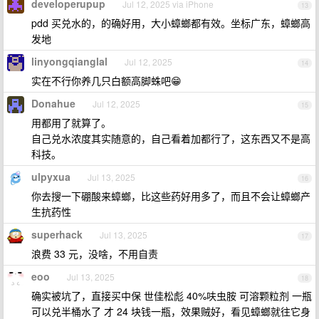
developerupup
Jul 12, 2025 via iPhone
13
pdd 买兑水的，的确好用，大小蟑螂都有效。坐标广东，蟑螂高
发地
linyongqianglal
Jul 12, 2025
14
实在不行你养几只白额高脚蛛吧😁
Donahue
Jul 12, 2025
15
用都用了就算了。
自己兑水浓度其实随意的，自己看着加都行了，这东西又不是高
科技。
ulpyxua
Jul 13, 2025
16
你去搜一下硼酸来蟑螂，比这些药好用多了，而且不会让蟑螂产
生抗药性
superhack
Jul 13, 2025
17
浪费 33 元，没啥，不用自责
eoo
Jul 13, 2025
18
确实被坑了，直接买中保 世佳松彪 40%呋虫胺 可溶颗粒剂 一瓶
可以兑半桶水了 才 24 块钱一瓶，效果贼好，看见蟑螂就往它身