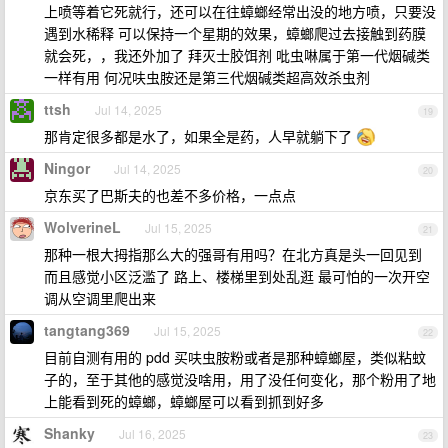
上喷等着它死就行，还可以在往蟑螂经常出没的地方喷，只要没
遇到水稀释 可以保持一个星期的效果，蟑螂爬过去接触到药膜
就会死，，我还外加了 拜灭士胶饵剂 吡虫啉属于第一代烟碱类
一样有用 何况呋虫胺还是第三代烟碱类超高效杀虫剂
ttsh
Jul 14, 2025
19
那肯定很多都是水了，如果全是药，人早就躺下了
Ningor
Jul 14, 2025
20
京东买了巴斯夫的也差不多价格，一点点
WolverineL
Jul 15, 2025
21
那种一根大拇指那么大的强哥有用吗？在北方真是头一回见到
而且感觉小区泛滥了 路上、楼梯里到处乱逛 最可怕的一次开空
调从空调里爬出来
tangtang369
Jul 15, 2025
22
目前自测有用的 pdd 买呋虫胺粉或者是那种蟑螂屋，类似粘蚊
子的，至于其他的感觉没啥用，用了没任何变化，那个粉用了地
上能看到死的蟑螂，蟑螂屋可以看到抓到好多
Shanky
Jul 16, 2025
23