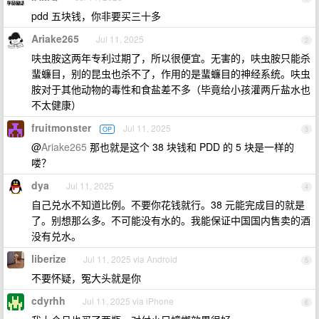
pdd 五块钱，你非要买三十多
Ariake265
Jul 11, 2025
2
呋虫胺这两年专利过期了，所以很便宜。无害的，呋虫胺只能杀
蜚蠊目，别的昆虫也杀不了，作用的是蜚蠊目的神经系统。呋虫
胺对于其他动物的毒性和食盐差不多（毕竟给小孩灌两斤盐水也
不太健康）
fruitmonster
Jul 11, 2025
OP
3
@
Ariake265
那也就是这个 38 块钱和 PDD 的 5 块是一样的
喽？
dya
Jul 11, 2025
4
自己兑水不知道比例。不要你花钱就行。38 元能完成目的就是
了。别想那么多。不可能没有水的。我能保证中国国内售卖的酒
没有兑水。
liberize
Jul 11, 2025 via Android
5
不要怀疑，冤大头就是你
cdyrhh
Jul 11, 2025 via iPhone
6