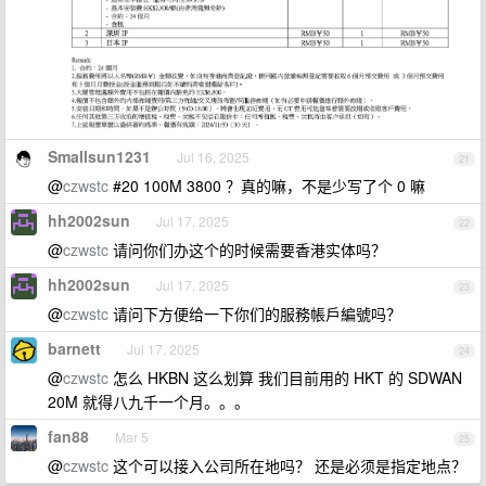
Smallsun1231
Jul 16, 2025
21
@
czwstc
#20 100M 3800 ？真的嘛，不是少写了个 0 嘛
hh2002sun
Jul 17, 2025
22
@
czwstc
请问你们办这个的时候需要香港实体吗？
hh2002sun
Jul 17, 2025
23
@
czwstc
请问下方便给一下你们的服務帳戶編號吗？
barnett
Jul 17, 2025
24
@
czwstc
怎么 HKBN 这么划算 我们目前用的 HKT 的 SDWAN
20M 就得八九千一个月。。。
fan88
Mar 5
25
@
czwstc
这个可以接入公司所在地吗？ 还是必须是指定地点？