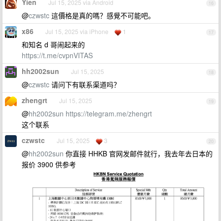
Yien
Jul 15, 2025 via Android
16
@
czwstc
這價格是真的嗎？感覺不可能吧。
x86
Jul 15, 2025 via iPhone
1
17
和知名 d 哥闹起来的
https://t.me/cvpnVITAS
hh2002sun
Jul 15, 2025
18
@
czwstc
请问下有联系渠道吗？
zhengrt
Jul 15, 2025
19
@
hh2002sun
https://telegram.me/zhengrt
这个联系
czwstc
Jul 15, 2025
3
20
@
hh2002sun
你直接 HHKB 官网发邮件就行，我去年去日本的
报价 3900 供参考