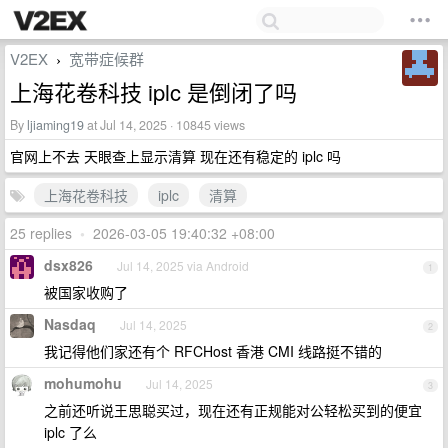
V2EX
宽带症候群
›
上海花卷科技 iplc 是倒闭了吗
By
ljiaming19
at Jul 14, 2025 · 10845 views
官网上不去 天眼查上显示清算 现在还有稳定的 iplc 吗
上海花卷科技
iplc
清算
25 replies
•
2026-03-05 19:40:32 +08:00
dsx826
Jul 14, 2025 via Android
1
被国家收购了
Nasdaq
Jul 14, 2025
2
我记得他们家还有个 RFCHost 香港 CMI 线路挺不错的
mohumohu
Jul 14, 2025
3
之前还听说王思聪买过，现在还有正规能对公轻松买到的便宜
iplc 了么