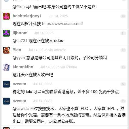
@
Yien
马甲而已吧.本身公司签约主体又不是它.
bechtelarjoey1
Jul 14, 2025
10
现在叫橙汁科技
https://www.osase.net/
iijboom
Jul 14, 2025
11
@
liu731
现在正在被人 ddos
Yien
Jul 14, 2025 via Android
12
@
yyzh
意思是母公司用其它明目簽約，子公司分銷🤔
kierankihn
Jul 14, 2025 via iPhone
13
这几天正在被人攻击吧
czwstc
Jul 14, 2025
14
稳定的 iplc 可以直接联系香港宽频，差不多 100 兆两千多点
czwstc
Jul 14, 2025
15
@
czwstc
不过按照技术，人家也不算 IPLC ，人家算 IEPL ，然
后给你个光猫，需要有一条本地承载的宽带。然后深圳接入香港
出口。需要公司户，走公对公转账。