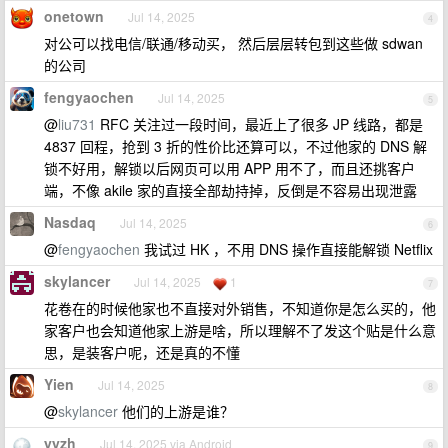
onetown
Jul 14, 2025
4
对公可以找电信/联通/移动买， 然后层层转包到这些做 sdwan
的公司
fengyaochen
Jul 14, 2025
5
@
liu731
RFC 关注过一段时间，最近上了很多 JP 线路，都是
4837 回程，抢到 3 折的性价比还算可以，不过他家的 DNS 解
锁不好用，解锁以后网页可以用 APP 用不了，而且还挑客户
端，不像 akile 家的直接全部劫持掉，反倒是不容易出现泄露
Nasdaq
Jul 14, 2025
6
@
fengyaochen
我试过 HK ，不用 DNS 操作直接能解锁 Netflix
skylancer
Jul 14, 2025
1
7
花卷在的时候他家也不直接对外销售，不知道你是怎么买的，他
家客户也会知道他家上游是啥，所以理解不了发这个贴是什么意
思，是装客户呢，还是真的不懂
Yien
Jul 14, 2025
8
@
skylancer
他们的上游是谁？
yyzh
Jul 14, 2025 via Android
9