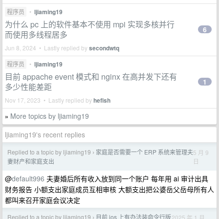
程序员
•
ljiaming19
为什么 pc 上的软件基本不使用 mpi 实现多核并行
6
而使用多线程居多
Jun 8, 2024 • Lastly replied by
secondwtq
程序员
•
ljiaming19
目前 appache event 模式和 nginx 在高并发下还有
1
多少性能差距
Nov 17, 2023 • Lastly replied by
hefish
More topics by ljiaming19
»
ljiaming19's recent replies
Replied to a topic by ljiaming19
家庭是否需要一个 ERP 系统来管理夫
5 月 9
›
日
妻财产和家庭支出
@
default996
夫妻婚后所有收入放到同一个账户 每年用 ai 审计出具
财务报告 小额支出家庭成员互相审核 大额支出把公婆岳父岳母所有人
都叫来召开家庭会议决定
Replied to a topic by ljiaming19
目前 ios 上有办法装命令行版
2025 年 1 月
›