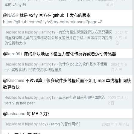
10 日
本的 v2ray 吗
@
NASK
就是 v2fly 官方在 github 上发布的版本
https://github.com/v2fly/v2ray-core/releases?page=2
Replied to a topic by ljiaming19
有没有昆虫探测器解决方案只要房
2024 年
›
8 月 16
间里有蟑螂之类的昆虫移动就会触发警报并在手机上显示房间内昆虫
日
的位置和大小
@
kero991
床的那块地板下装压力变化传感器或者运动传感器
Replied to a topic by ljiaming19
为什么 pc 上的软件基本不使用
2024 年 6
›
月 8 日
mpi 实现多核并行而使用多线程居多
@
Kirscheis
不过超算上很多软件多线程反而不如用 mpi 单线程相同核
数算得快
Replied to a topic by ljiaming19
三大运行商目前和哪些国家的
2023 年 8 月
›
2 日
tier1/2 有 free peer
@
fastcache
每 MB 2 刀？
Replied to a topic by sadyx
rarbg 的替代网站？
2023 年 7 月 7 日
›