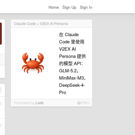
Home
Sign Up
Sign In
Claude Code + V2EX AI Persona
在 Claude
Code 里使用
V2EX AI
Persona 提供
的模型 API：
GLM-5.2，
MiniMax-M3、
DeepSeek-4-
Pro
Promoted by
Livid
PRO
1
2