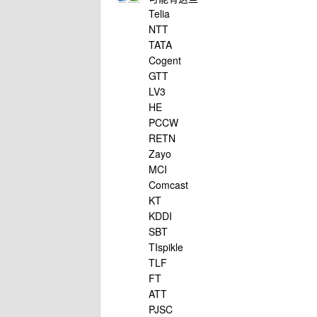
Telia
NTT
TATA
Cogent
GTT
LV3
HE
PCCW
RETN
Zayo
MCI
Comcast
KT
KDDI
SBT
TIspikle
TLF
FT
ATT
PJSC