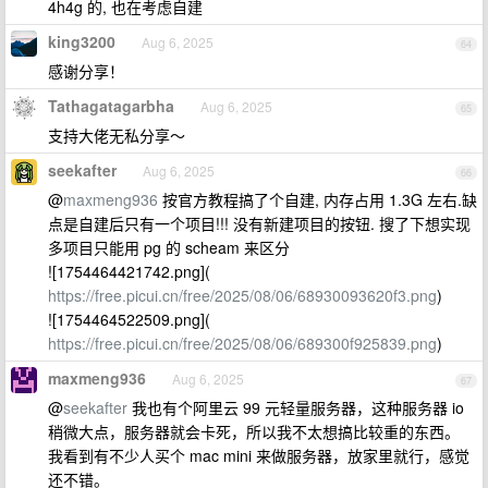
4h4g 的, 也在考虑自建
king3200
Aug 6, 2025
64
感谢分享！
Tathagatagarbha
Aug 6, 2025
65
支持大佬无私分享～
seekafter
Aug 6, 2025
66
@
maxmeng936
按官方教程搞了个自建, 内存占用 1.3G 左右.缺
点是自建后只有一个项目!!! 没有新建项目的按钮. 搜了下想实现
多项目只能用 pg 的 scheam 来区分
![1754464421742.png](
https://free.picui.cn/free/2025/08/06/68930093620f3.png
)
![1754464522509.png](
https://free.picui.cn/free/2025/08/06/689300f925839.png
)
maxmeng936
Aug 6, 2025
67
@
seekafter
我也有个阿里云 99 元轻量服务器，这种服务器 io
稍微大点，服务器就会卡死，所以我不太想搞比较重的东西。
我看到有不少人买个 mac mini 来做服务器，放家里就行，感觉
还不错。