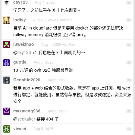
csy123
Aug 4, 2025
52
学习了，之前似乎在 X 上也有刷到~
lodisy
Aug 4, 2025 via Android
53
目前 All in cloudflare 但是需要用 docker 的部分还无法解决
railway memory 消耗很快 至少得 pro 。
luweizhao
Aug 4, 2025 via iPad
54
@
csy123
+1 我也是在 x 上面刷到的～
guotie
Aug 5, 2025
55
10 刀/月的 ovh 32G 独服最靠谱
Genshin2020
Aug 5, 2025
56
我用 app + web 结合的形式收款，就是在 app 上订阅，和 web
进行绑定，就能使用，虽然有苹果税，但是收款稳定，资金来源
安全
maxmeng936
Aug 5, 2025
57
@
seekafter
链接 404 了
viweei
Aug 5, 2025
58