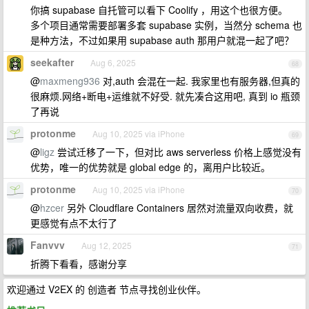
你搞 supabase 自托管可以看下 Coolify ，用这个也很方便。
多个项目通常需要部署多套 supabase 实例，当然分 schema 也
是种方法，不过如果用 supabase auth 那用户就混一起了吧？
seekafter
Aug 6, 2025
68
@
maxmeng936
对,auth 会混在一起. 我家里也有服务器,但真的
很麻烦.网络+断电+运维就不好受. 就先凑合这用吧, 真到 io 瓶颈
了再说
protonme
Aug 10, 2025 via iPhone
69
@
ligz
尝试迁移了一下，但对比 aws serverless 价格上感觉没有
优势，唯一的优势就是 global edge 的，离用户比较近。
protonme
Aug 10, 2025 via iPhone
70
@
hzcer
另外 Cloudflare Containers 居然对流量双向收费，就
更感觉有点不太行了
Fanvvv
Aug 12, 2025
71
折腾下看看，感谢分享
欢迎通过 V2EX 的 创造者 节点寻找创业伙伴。