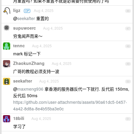
月重置吗? 如果不重置不就是必需要付费使用的了吗
ligz
Aug 4, 2025
OP
46
@
seekafter
重置的
supuwoerc
Aug 4, 2025
47
穷鬼闻声而来～
tennc
Aug 4, 2025
48
mark 标记一下
ZhaokunZhang
Aug 4, 2025
49
广哥的教程必须支持一波
seekafter
Aug 4, 2025
50
@
maxmeng936
拿香港的服务器反代一下就行. 反代前 150ms,
反代后 50ms
https://github.com/user-attachments/assets/90a61dc5-0457-
4a42-8d8a-8e4b55ba3e0c
18bili
Aug 4, 2025
51
学习了