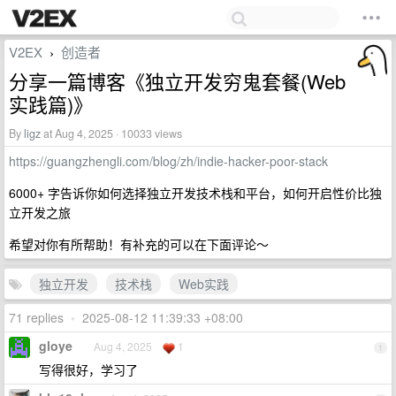
V2EX
创造者
›
分享一篇博客《独立开发穷鬼套餐(Web
实践篇)》
By
ligz
at Aug 4, 2025 · 10033 views
https://guangzhengli.com/blog/zh/indie-hacker-poor-stack
6000+ 字告诉你如何选择独立开发技术栈和平台，如何开启性价比独
立开发之旅
希望对你有所帮助！有补充的可以在下面评论～
独立开发
技术栈
Web实践
71 replies
•
2025-08-12 11:39:33 +08:00
gloye
Aug 4, 2025
1
1
写得很好，学习了