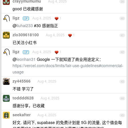
crayymumumu
Aug 4, 2025
39
good 已收藏感谢
ligz
Aug 4, 2025
1
OP
40
@
liuhai233
#30 感谢指正
zlo309618100
Aug 4, 2025
1
41
已关注小红书
ligz
Aug 4, 2025
1
OP
42
@
leonhan31
Google 一下就知道了商业用途定义：
https://vercel.com/docs/limits/fair-use-guidelines#commercial-
usage
zy445566
Aug 4, 2025
43
不错 学习了
todddd628
Aug 4, 2025
44
感谢分享，已收藏
seekafter
Aug 4, 2025
45
好文. 请问下, supabase 的免费计划是 5G 的流量, 这个值会每