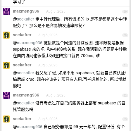
学习了
maxmeng936
Aug 5, 2025
59
@
seekafter
走中转代理后，所有请求的 ip 是不是都是这个中转
服务了？那么是不是容易触发速率限制？
seekafter
Aug 5, 2025
60
@
maxmeng936
链接就是个网速的测试截图. 速率限制是根据
supabase 来的吧, 和中转没啥关系. 现在我遇到的问题是中转后
在国内访问也很慢,比如登陆接口就要 700ms, 难
seekafter
Aug 5, 2025
61
@
seekafter
我又想了想, 如果不用 supabase, 就要自己搞认证/
搞后端 crud, 现在应该先让项目有人用,再考虑其他的. 所以慢就
慢吧
maxmeng936
Aug 5, 2025
62
@
seekafter
没有考虑过在自己的服务器上部署 supabase 的自
托管服务吗
seekafter
Aug 6, 2025
63
@
maxmeng936
自己服务器都是 99 元一年的, 配置很低. 有个