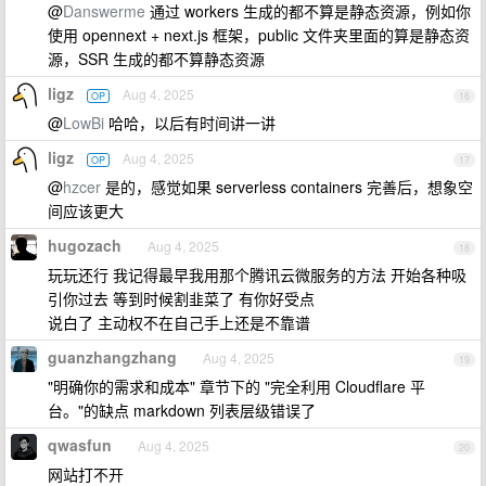
@
Danswerme
通过 workers 生成的都不算是静态资源，例如你
使用 opennext + next.js 框架，public 文件夹里面的算是静态资
源，SSR 生成的都不算静态资源
ligz
Aug 4, 2025
OP
16
@
LowBi
哈哈，以后有时间讲一讲
ligz
Aug 4, 2025
OP
17
@
hzcer
是的，感觉如果 serverless containers 完善后，想象空
间应该更大
hugozach
Aug 4, 2025
18
玩玩还行 我记得最早我用那个腾讯云微服务的方法 开始各种吸
引你过去 等到时候割韭菜了 有你好受点
说白了 主动权不在自己手上还是不靠谱
guanzhangzhang
Aug 4, 2025
19
"明确你的需求和成本" 章节下的 "完全利用 Cloudflare 平
台。"的缺点 markdown 列表层级错误了
qwasfun
Aug 4, 2025
20
网站打不开