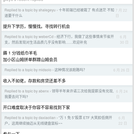
Replied to a topic by shalegeyu
十年前端已经被裁了 有点迷茫 不知
7 月 22
›
日
道要干什么
提升下学历，慢慢找。寻找转行机会
Replied to a topic by weberCd
经济下行，我做了这些事情来节省开
6 月
›
30 日
支，然后发现对生活品质几乎没有影响……欢迎补充
薅 1 分钱纸巾羊毛
加小区山姆拼单群蹭山姆会员
Replied to a topic by midsolo
这种情况该跑路吗？
6 月 26 日
›
收入不如佬，存款和房贷还差不多
Replied to a topic by abenx
领导半年来许诺三次给我提薪没有兑现,
6 月 24
›
日
我要去问下吗?
开口难度取决于你容不容易找到下家
Replied to a topic by daxiaolian
“万 1 免 5”股票 ETF 大笑脸低佣开
6 月
›
22 日
户，这周继续抽迈从无线键盘鼠标~~
参与一下