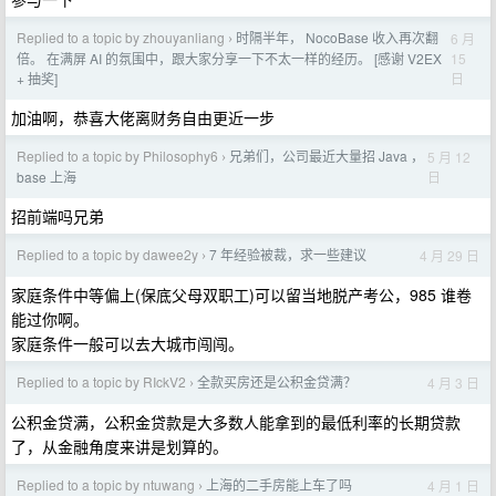
Replied to a topic by zhouyanliang
时隔半年， NocoBase 收入再次翻
6 月
›
15
倍。 在满屏 AI 的氛围中，跟大家分享一下不太一样的经历。 [感谢 V2EX
日
+ 抽奖]
加油啊，恭喜大佬离财务自由更近一步
Replied to a topic by Philosophy6
兄弟们，公司最近大量招 Java ，
5 月 12
›
日
base 上海
招前端吗兄弟
Replied to a topic by dawee2y
7 年经验被裁，求一些建议
4 月 29 日
›
家庭条件中等偏上(保底父母双职工)可以留当地脱产考公，985 谁卷
能过你啊。
家庭条件一般可以去大城市闯闯。
Replied to a topic by RIckV2
全款买房还是公积金贷满？
4 月 3 日
›
公积金贷满，公积金贷款是大多数人能拿到的最低利率的长期贷款
了，从金融角度来讲是划算的。
Replied to a topic by ntuwang
上海的二手房能上车了吗
4 月 1 日
›