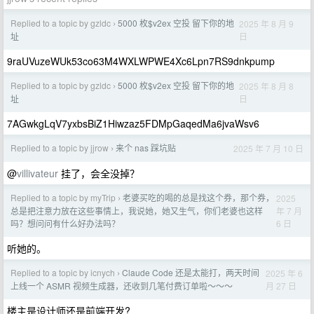
Replied to a topic by gzldc
5000 枚$v2ex 空投 留下你的地
2025 年 8 月 9
›
日
址
9raUVuzeWUk53co63M4WXLWPWE4Xc6Lpn7RS9dnkpump
Replied to a topic by gzldc
5000 枚$v2ex 空投 留下你的地
2025 年 8 月 8
›
日
址
7AGwkgLqV7yxbsBiZ1Hiwzaz5FDMpGaqedMa6jvaWsv6
Replied to a topic by jjrow
来个 nas 踩坑贴
2025 年 7 月 10 日
›
@
villivateur
挂了，会全没掉？
Replied to a topic by myTrip
老婆买吃的喝的总是找这个券，那个券，
2025
›
年 7 月
总是把注意力放在这些事情上，我说她，她又生气，你们老婆也这样
6 日
吗？想问问有什么好办法吗？
听她的。
Replied to a topic by icnych
Claude Code 还是太能打，两天时间
2025 年 6
›
月 27 日
上线一个 ASMR 视频生成器，还收到几笔付费订单啦～～～
楼主是设计师还是前端开发?