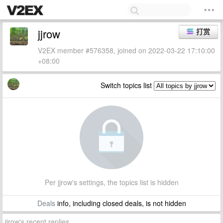
jjrow
打赏
V2EX member #576358, joined on 2022-03-22 17:10:00
+08:00
Switch topics list
Per jjrow's settings, the topics list is hidden
Deals
info, including closed deals, is not hidden
jjrow's recent replies