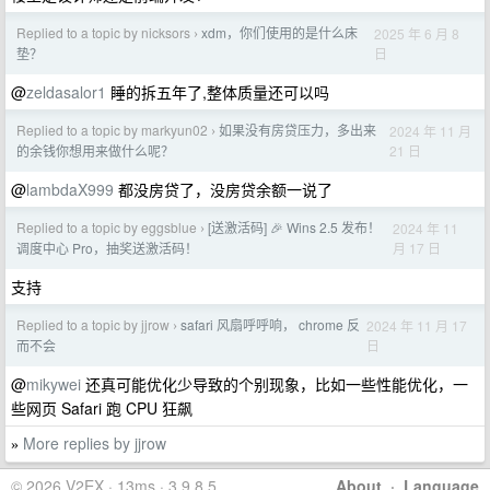
Replied to a topic by nicksors
xdm，你们使用的是什么床
2025 年 6 月 8
›
日
垫？
@
zeldasalor1
睡的拆五年了,整体质量还可以吗
Replied to a topic by markyun02
如果没有房贷压力，多出来
2024 年 11 月
›
21 日
的余钱你想用来做什么呢？
@
lambdaX999
都没房贷了，没房贷余额一说了
Replied to a topic by eggsblue
[送激活码] 🎉 Wins 2.5 发布！
2024 年 11
›
月 17 日
调度中心 Pro，抽奖送激活码！
支持
Replied to a topic by jjrow
safari 风扇呼呼响， chrome 反
2024 年 11 月 17
›
日
而不会
@
mikywei
还真可能优化少导致的个别现象，比如一些性能优化，一
些网页 Safari 跑 CPU 狂飙
More replies by jjrow
»
© 2026 V2EX · 13ms · 3.9.8.5
About
·
Language