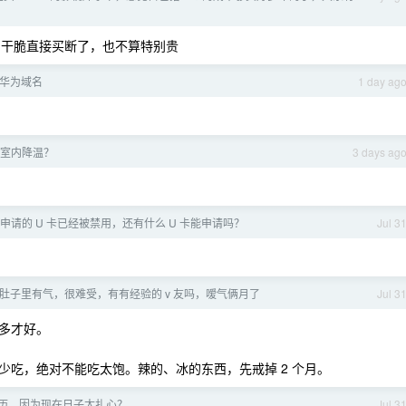
了，干脆直接买断了，也不算特别贵
华为域名
1 day ag
室内降温？
3 days ag
pal 申请的 U 卡已经被禁用，还有什么 U 卡能申请吗？
Jul 3
肚子里有气，很难受，有有经验的 v 友吗，嗳气俩月了
Jul 3
多才好。
少吃，绝对不能吃太饱。辣的、冰的东西，先戒掉 2 个月。
黄历，因为现在日子太扎心？
Jul 3