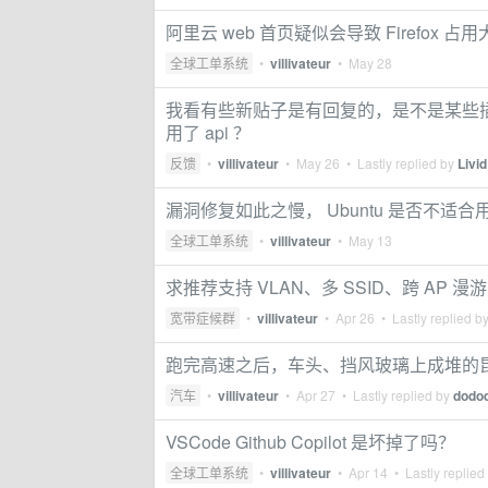
阿里云 web 首页疑似会导致 Firefox 占用
全球工单系统
•
villivateur
•
May 28
我看有些新贴子是有回复的，是不是某些
用了 api ？
反馈
•
villivateur
•
May 26
• Lastly replied by
Livid
漏洞修复如此之慢， Ubuntu 是否不适
全球工单系统
•
villivateur
•
May 13
求推荐支持 VLAN、多 SSID、跨 AP 漫游的
宽带症候群
•
villivateur
•
Apr 26
• Lastly replied b
跑完高速之后，车头、挡风玻璃上成堆的
汽车
•
villivateur
•
Apr 27
• Lastly replied by
dodo
VSCode Github Copilot 是坏掉了吗？
全球工单系统
•
villivateur
•
Apr 14
• Lastly replied