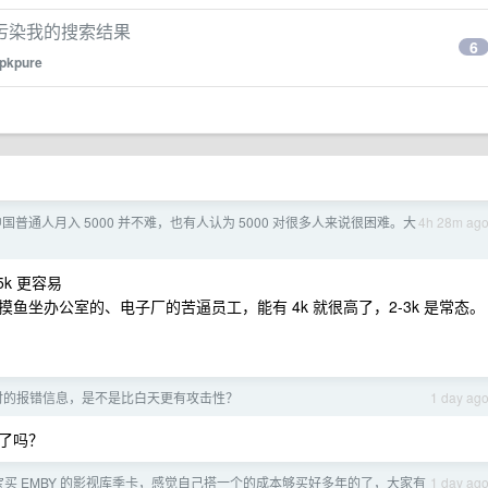
污染我的搜索结果
6
pkpure
国普通人月入 5000 并不难，也有人认为 5000 对很多人来说很困难。大
4h 28m ag
k 更容易
坐办公室的、电子厂的苦逼员工，能有 4k 就很高了，2-3k 是常态。
时的报错信息，是不是比白天更有攻击性？
1 day ag
了吗？
买 EMBY 的影视库季卡，感觉自己搭一个的成本够买好多年的了，大家有
1 day ag