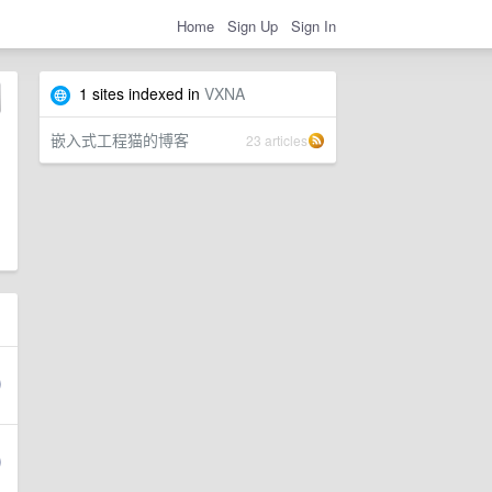
Home
Sign Up
Sign In
1 sites indexed in
VXNA
嵌入式工程猫的博客
23 articles