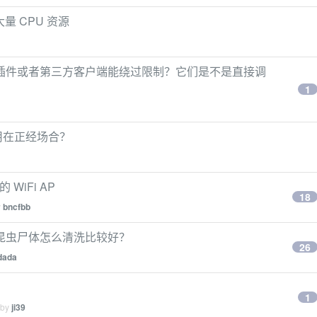
大量 CPU 资源
插件或者第三方客户端能绕过限制？它们是不是直接调
1
合用在正经场合？
 WiFi AP
18
y
bncfbb
昆虫尸体怎么清洗比较好？
26
dada
1
 by
ji39