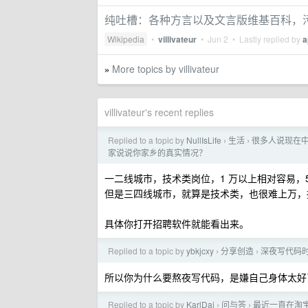
纯吐槽：各种方言以及文言版维基百科，
Wikipedia
•
villivateur
•
Jun 2
• Lastly replied by
a
More topics by villivateur
»
villivateur's recent replies
Replied to a topic by
NullIsLife
生活
很多人说现在中
›
›
家说说你家乡的真实情况？
一二线城市，技术类岗位，1 万以上相对容易，5
但是三四线城市，就算是技术类，也很难上万，摸鱼
具体你打开招聘软件就能看出来。
Replied to a topic by
ybkjcxy
分享创造
深夜写代码
›
›
所以你为什么要熬夜写代码，是嫌自己身体太好
Replied to a topic by
KarlDai
问与答
最近一直在淘宝
›
›