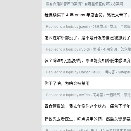
没有自建影音库的案例？有哪些便宜的解决方案啊
我连续买了 4 年 emby 年度会员，感觉太亏
Replied to a topic by
jsomin
分享发现
发现一个顶级
›
›
怎么连解析都没了，是不是开发者自己被抓到了
Replied to a topic by
rrubick
生活
不用空调，怎么给
›
›
装个除湿机也挺好的，除湿能变相降低体感温度
Replied to a topic by
Chinchilla500
问与答
Safe
›
›
你干了啥，为啥会被禁用
Replied to a topic by
myTrip
问与答
一直嗳气，感觉
›
›
胃食管反流，我去年像你这个状态，痛苦了半年
建议先去看医生，吃点通用的药。然后关键是要
Replied to a topic by
sjjgpt
生活
80 后爱翻童年老
›
›