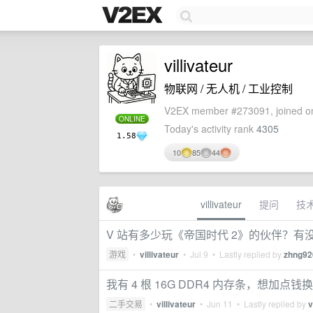
villivateur
物联网 / 无人机 / 工业控制
V2EX member #273091, joined on
ONLINE
Today's activity rank
4305
1.58
10
85
44
villivateur
提问
技
V 站有多少玩《帝国时代 2》的伙伴？
游戏
•
villivateur
•
Jul 9
• Lastly replied by
zhng92
我有 4 根 16G DDR4 内存条，想加点钱换 
二手交易
•
villivateur
•
Jun 11
• Lastly replied by
v