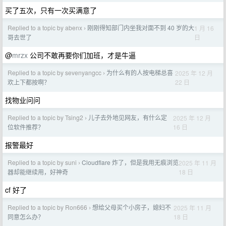
买了五次，只有一次买满意了
Replied to a topic by abenx
刚刚得知部门内坐我对面不到 40 岁的大
1 月 16
›
日
哥去世了
@
mrzx
公司不敢再要你们加班，才是牛逼
Replied to a topic by sevenyangcc
为什么有的人按电梯总喜
2025 年 12 月
›
22 日
欢上下都按啊？
找物业问问
Replied to a topic by Tsing2
儿子去外地见网友，有什么定
2025 年 12 月
›
16 日
位软件推荐？
报警最好
Replied to a topic by suni
Cloudflare 炸了，但是我用无痕浏览
2025 年 11 月
›
18 日
器却能继续用，好神奇
cf 好了
Replied to a topic by Ron666
想给父母买个小房子，媳妇不
2025 年 11 月
›
18 日
同意怎么办？