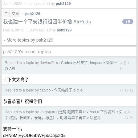
Apr 1, 2022 • Lastly replied by
psh2129
二手交易
•
psh2129
我也建一个平安银行组团半价撸 AirPods
15
Dec 3, 2018 • Lastly replied by
psh2129
More topics by psh2129
»
psh2129's recent replies
Replied to a topic by davinci21s
Codex 已经支持 deepseek 等第三
6 月 1
›
日
方 API
上下文太高了
Replied to a topic by catvoo
今天结婚了☺️☺️☺️
4 月 18 日
›
恭喜恭喜！祝福你们
Replied to a topic by knightjun
[送码]截图工具 PixPin3.0 正式发布（文
4 月
›
14 日
字识别，长截图，录屏，标注），时隔两年半再来 v 站宣传
支持一下，
cHNoMjEyOUBnbWFpbC5jb20=