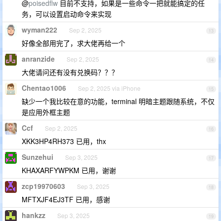
@
poisedflw
目前不支持，如果是一些命令一把就能搞定的任
务，可以设置启动命令来实现
wyman222
Sep 2, 2025
13
好像全部用完了，求大佬再给一个
anranzide
Sep 2, 2025
14
大佬请问还有没有兑换码？？？
Chentao1006
Sep 2, 2025 via iPhone
15
缺少一个我比较在意的功能，terminal 明暗主题跟随系统，不仅
是应用外框主题
Ccf
Sep 2, 2025
16
XKK3HP4RH373 已用，thx
Sunzehui
Sep 3, 2025
17
KHAXARFYWPKM 已用，谢谢
zcp19970603
Sep 3, 2025
18
MFTXJF4EJ3TF 已用，感谢
hankzz
Sep 3, 2025
19