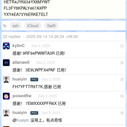
HETR4JYK634YX8MYWT
FL3FY8KPALY467AXPP
YXY4EA73Y6ERKETELT
ssh
iCloud
Swift
22 replies
•
2025-09-14 14:26:34 +08:00
kylinC
Sep 2, 2025
1
感谢! 9RF94PWWTA3R 已用!
allanwell
Sep 2, 2025
2
感谢！ 3E9LWPFX4PAF 已用！
huaiyin
Sep 2, 2025
PRO
3
FH7YFTTR9T7K,感谢 已用
poisedflw
Sep 2, 2025
4
感谢！ 7EMXXXXPFR6X 已用
huaiyin
Sep 2, 2025
PRO
5
@
huaiyin
没用上，有点奇怪