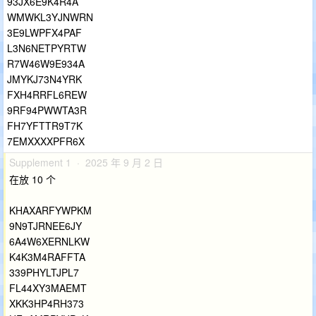
93JX6E9K4R4A
WMWKL3YJNWRN
3E9LWPFX4PAF
L3N6NETPYRTW
R7W46W9E934A
JMYKJ73N4YRK
FXH4RRFL6REW
9RF94PWWTA3R
FH7YFTTR9T7K
7EMXXXXPFR6X
Supplement 1 · 2025 年 9 月 2 日
在放 10 个
KHAXARFYWPKM
9N9TJRNEE6JY
6A4W6XERNLKW
K4K3M4RAFFTA
339PHYLTJPL7
FL44XY3MAEMT
XKK3HP4RH373