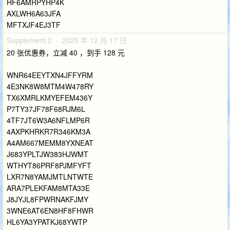
HF6AMRPYHP4K
AXLWH6A63JFA
MFTXJF4EJ3TF
Supplement 2 · 2025 年 12 月 17 日
20 张优惠券，立减 40 ，到手 128 元
WNR64EEYTXN4JFFYRM
4E3NK8W8MTM4W478RY
TX6XMRLKMYEFEM436Y
P7TY37JF78F68RJM6L
4TF7JT6W3A6NFLMP6R
4AXPKHRKR7R346KM3A
A4AM667MEMM8YXNEAT
J683YPLTJW383HJWMT
WTHYT86PRF8PJMFYFT
LXR7N8YAMJMTLNTWTE
ARA7PLEKFAM8MTA33E
J8JYJL8FPWRNAKFJMY
3WNE6AT6EN8HF8FHWR
HL6YA3YPATKJ68YWTP