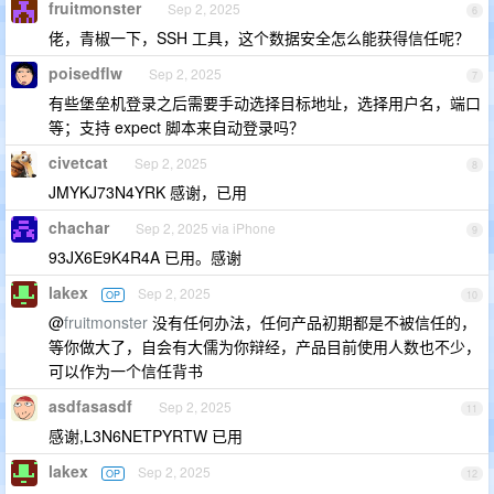
fruitmonster
Sep 2, 2025
6
佬，青椒一下，SSH 工具，这个数据安全怎么能获得信任呢？
poisedflw
Sep 2, 2025
7
有些堡垒机登录之后需要手动选择目标地址，选择用户名，端口
等；支持 expect 脚本来自动登录吗？
civetcat
Sep 2, 2025
8
JMYKJ73N4YRK 感谢，已用
chachar
Sep 2, 2025 via iPhone
9
93JX6E9K4R4A 已用。感谢
lakex
Sep 2, 2025
OP
10
@
fruitmonster
没有任何办法，任何产品初期都是不被信任的，
等你做大了，自会有大儒为你辩经，产品目前使用人数也不少，
可以作为一个信任背书
asdfasasdf
Sep 2, 2025
11
感谢,L3N6NETPYRTW 已用
lakex
Sep 2, 2025
OP
12