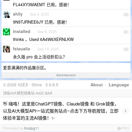
FL44XY3MAEMT 已用，感谢！
shily
Sep 4, 2025
20
9N9TJRNEE6JY 已用，感谢！
installed
Sep 6, 2025
21
thinks ，Used 6A4W6XERNLKW
feisualio
Sep 14, 2025
22
永久版 pro 会上活动折扣么？
爱意满满的作品展示区。
Advertisement
© 2026 V2EX · 50ms · 3.9.8.5
About
·
Language
顶级AI大模型镜像站-AIGC.BAR
👋 嗨咯！这里是ChatGPT镜像、Claude镜像 和 Grok镜像，
›
以及AI大模型API一站式服务站点~点击下方导航按钮，立即
体验丰富的主流AI镜像！✨
Promoted by
frostpg11
PRO