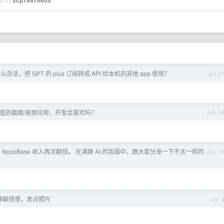
zcp19970603
办法，把 GPT 的 plus 订阅转成 API 给本机的其他 app 使用？
Jul 2
颜值的截图/录屏应用，开发会喜欢吗？
Jun 1
 NocoBase 收入再次翻倍。 在满屏 AI 的氛围中，跟大家分享一下不太一样的
Jun 1
聊聊感想，发点照片
Jun 