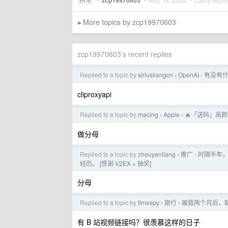
zcp19970603
More topics by zcp19970603
»
zcp19970603's recent replies
Replied to a topic by
siriusliangcn
OpenAI
有没有什么
›
›
cliproxyapi
Replied to a topic by
macing
Apple
🔥「送码」高
›
›
做分母
Replied to a topic by
zhouyanliang
推广
时隔半年，
›
›
经历。 [感谢 V2EX + 抽奖]
分母
Replied to a topic by
timespy
旅行
被裁两个月后，
›
›
有 B 站视频链接吗？很羡慕这样的日子