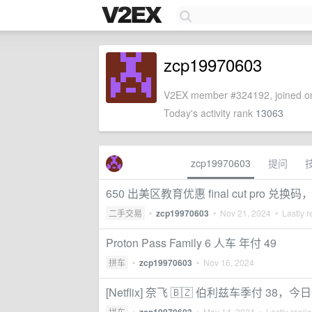
zcp19970603
V2EX member #324192, joined on
Today's activity rank
13063
zcp19970603
提问
650 出美区教育优惠 final cut pro 兑换码，
二手交易
•
zcp19970603
•
Nov 21, 2024
• Lastly r
Proton Pass Family 6 人车 年付 49
拼车
•
zcp19970603
•
Nov 16, 2024
[Netflix] 奈飞 🇧🇿 伯利兹车季付 
拼车
•
•
May 14, 2024
• Lastly repli