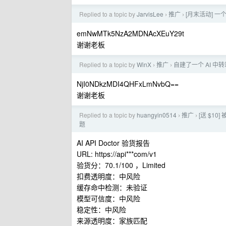
Replied to a topic by
JarvisLee
推广
[月末活动] 一
›
›
emNwMTk5NzA2MDNAcXEuY29t
谢谢老板
Replied to a topic by
WinX
推广
自建了一个 AI 中转
›
›
NjI0NDkzMDI4QHFxLmNvbQ==
谢谢老板
Replied to a topic by
huangyin0514
推广
[送 $1
›
›
题
AI API Doctor 验货报告
URL: https://api***com/v1
验货分：70.1/100 ，Limited
扣费透明度：中风险
缓存命中检测：未验证
模型可信度：中风险
稳定性：中风险
来源透明度：家族匹配