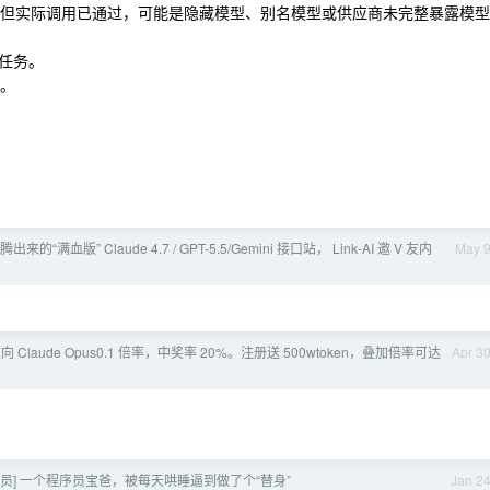
表中，但实际调用已通过，可能是隐藏模型、别名模型或供应商未完整暴露模型
任务。
明。
折腾出来的“满血版” Claude 4.7 / GPT-5.5/Gemini 接口站， Link-AI 邀 V 友内
May 
t] 逆向 Claude Opus0.1 倍率，中奖率 20%。注册送 500wtoken，叠加倍率可达
Apr 3
会员] 一个程序员宝爸，被每天哄睡逼到做了个“替身”
Jan 2