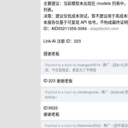
主要建议：当前模型未出现在 /models 列
列表。
决策：建议仅低成本测试，暂不建议用于高成本
本报告仅基于可复现 API 信号，不构成最终证
ID：AID05211359-3084 ·
aiapidoctor.com
Link-AI 注册 ID：223
感谢老板
Replied to a topic by
huangyin0514
推广
[送$10] 
›
›
测，不仅是稳定，更是为了不降智
ID 223 谢谢老板
Replied to a topic by
xiaofangcode
推广
[byteca
›
›
5000w~
ID:9522
谢谢老板
Replied to a topic by
fisherman2022
推广
[送年度
›
›