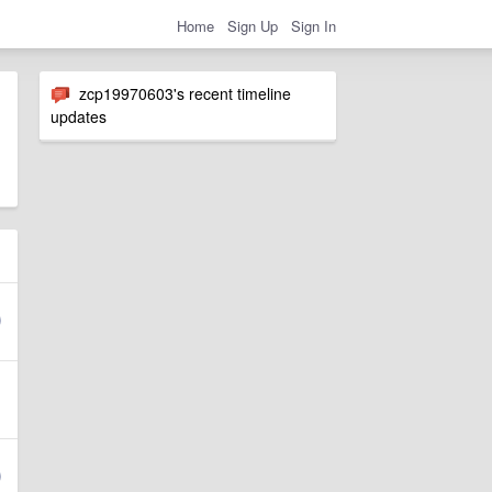
Home
Sign Up
Sign In
zcp19970603's recent timeline
updates