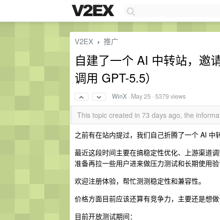
V2EX
推广
›
自建了一个 AI 中转站，邀请大
调用 GPT-5.5）
WinX
·
May 25
· 5379 views
This topic created in 73 days ago, the infor
之前有在站内提过，我们自己折腾了一个 AI 中
最近这段时间主要在搞稳定性优化、上游渠道调
准备再拉一些用户进来做压力测试和长期使用验
欢迎注册体验，帮忙测测稳定性和兼容性。
价格方面目前应该还算有竞争力，主要还是想做
目前开放测试期间：