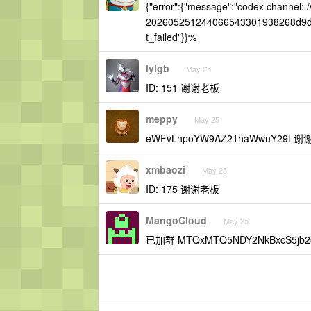
{"error":{"message":"codex channel: /
202605251244066543301938268d9d6YZ
t_failed"}}%
lylgb
May 25
ID: 151 谢谢老板
meppy
May 25
eWFvLnpoYW9AZ21haWwuY29
xmbaozi
May 25
ID: 175 谢谢老板
MangoCloud
May 25
已加群 MTQxMTQ5NDY2NkBxcS5jb2