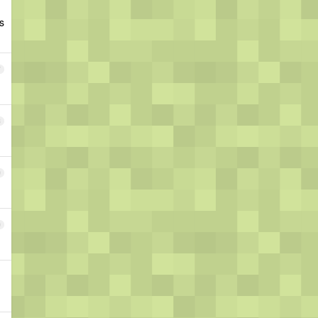
s
7
8
9
0