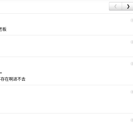
❮
❯
谢老板
=
群不存在啊进不去