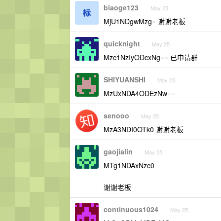
biaoge123
May 25
MjU1NDgwMzg= 谢谢老板
quicknight
May 25
Mzc1NzIyODcxNg== 已申请群
SHIYUANSHI
May 25
MzUxNDA4ODEzNw==
senooo
May 25
MzA3NDI0OTk0 谢谢老板
gaojialin
May 25
MTg1NDAxNzc0
谢谢老板
continuous1024
May 25