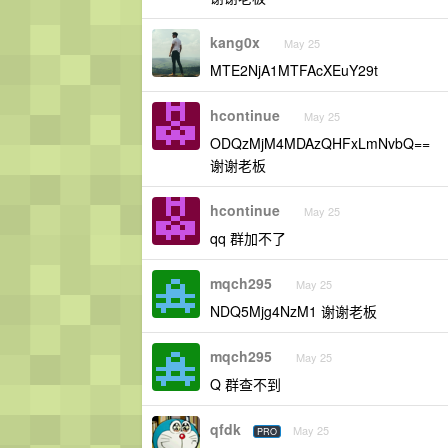
kang0x
May 25
MTE2NjA1MTFAcXEuY29t
hcontinue
May 25
ODQzMjM4MDAzQHFxLmNvbQ==
谢谢老板
hcontinue
May 25
qq 群加不了
mqch295
May 25
NDQ5Mjg4NzM1 谢谢老板
mqch295
May 25
Q 群查不到
qfdk
May 25
PRO