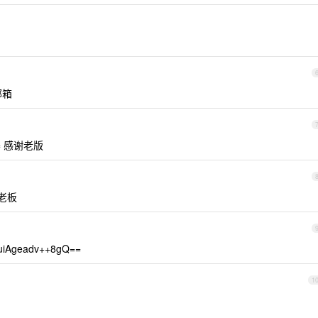
邮箱
0= 感谢老版
谢老板
uiAgeadv++8gQ==
1