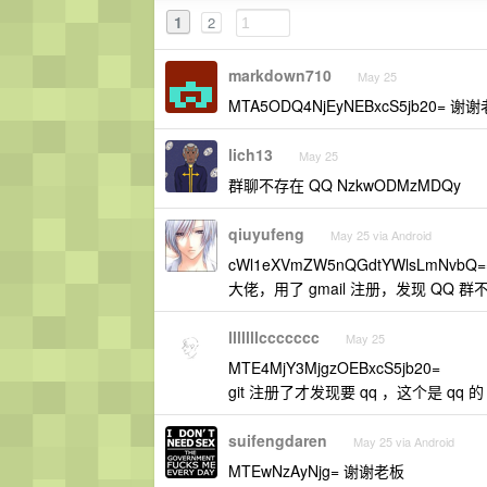
1
2
markdown710
May 25
MTA5ODQ4NjEyNEBxcS5jb20= 谢
lich13
May 25
群聊不存在 QQ NzkwODMzMDQy
qiuyufeng
May 25 via Android
cWl1eXVmZW5nQGdtYWlsLmNvbQ=
大佬，用了 gmail 注册，发现 QQ 
lllllllccccccc
May 25
MTE4MjY3MjgzOEBxcS5jb20=
git 注册了才发现要 qq ，这个是 qq 的
suifengdaren
May 25 via Android
MTEwNzAyNjg= 谢谢老板