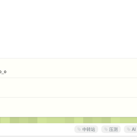
_o
中转站
压测
AI