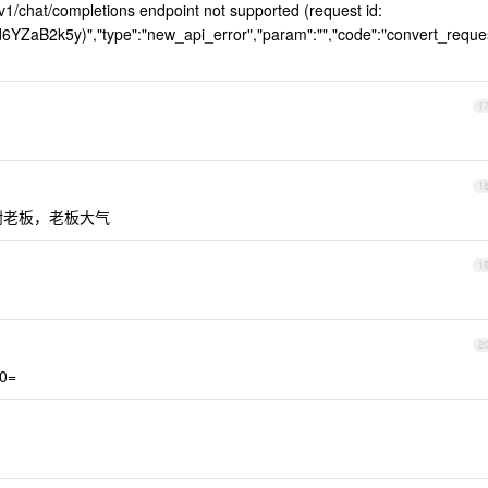
v1/chat/completions endpoint not supported (request id:
aB2k5y)","type":"new_api_error","param":"","code":"convert_reque
1
1
t 谢谢老板，老板大气
1
2
0=