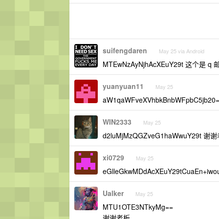
suifengdaren
May 25 via Android
MTEwNzAyNjhAcXEuY29t 这个是 q 
yuanyuan11
May 25
aW1qaWFveXVhbkBnbWFpbC5jb2
WIN2333
May 25
d2luMjMzQGZveG1haWwuY29t 谢
xi0729
May 25
eGlleGkwMDdAcXEuY29tCuaEn+iwo
Ualker
May 25
MTU1OTE3NTkyMg==
谢谢老板