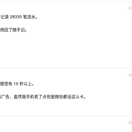
2
记录 28335 笔流水。
用回了随手记。
2
觉有 10 秒以上。
进看广告，虽然我手机老了点但是微信都没这么卡。
3