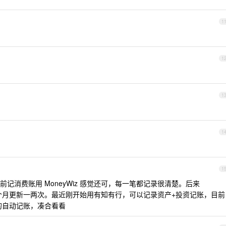
1
1
1
1
1
记消费账用 MoneyWiz 感觉还可，每一笔都记录很清楚。后来
产，一个月更新一两次。最近刚开始用有知有行，可以记录资产+投资记账，目前
的自动记账，凑合看看