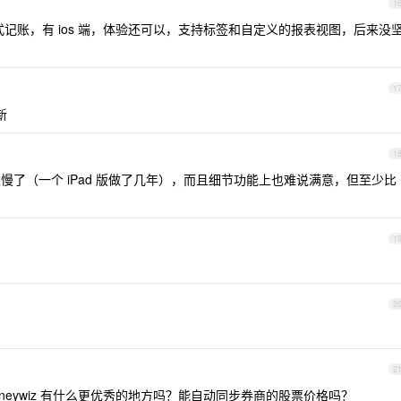
1
年多，复式记账，有 ios 端，体验还可以，支持标签和自定义的报表视图，后来没
1
新
1
太慢了（一个 iPad 版做了几年），而且细节功能上也难说满意，但至少比
1
2
2
 moneywiz 有什么更优秀的地方吗？能自动同步券商的股票价格吗？