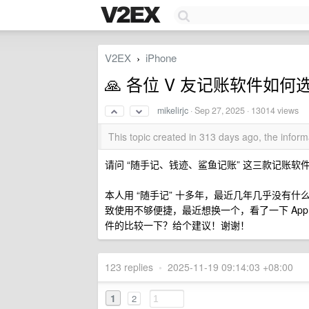
V2EX
iPhone
›
🙏 各位 V 友记账软件如何
mikelirjc
·
Sep 27, 2025
· 13014 views
This topic created in 313 days ago, the info
请问 “随手记、钱迹、鲨鱼记账” 这三款记账软
本人用 “随手记” 十多年，最近几年几乎没有
致使用不够便捷，最近想换一个，看了一下 App 
件的比较一下？给个建议！谢谢！
123 replies
•
2025-11-19 09:14:03 +08:00
1
2