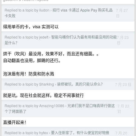
Replied to a topic by liudon
招行 visa 卡通过 Apple Pay 购买礼品
7 月 27
›
日
卡失败
得用单币的卡，visa 实测可以
Replied to a topic by jedeft
智能马桶你们认为最有用和最没用的功能
7 月 23
›
日
是什么？
烘干（吹风）最没用，效果不好，而且还有细菌。。
自动翻盖也没用，脚踢的还行。
泡沫盾有用！防臭和防水溅
Replied to a topic by SharkIng
装修被坑，真的只能认命么？
7 月 23 日
›
就是坑。现在社会就这样。稳定不闹事就行
Replied to a topic by Amazing10086
兄弟们我不是口嗨真转行做这
7 月 22
›
日
个了烤面筋了
直播开起来！
Replied to a topic by hytex
要入住新家了，有什么便宜的好物推
7 月 20
›