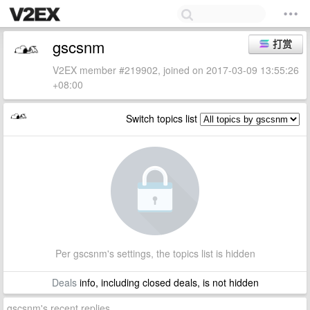
gscsnm
打赏
V2EX member #219902, joined on 2017-03-09 13:55:26
+08:00
Switch topics list
Per gscsnm's settings, the topics list is hidden
Deals
info, including closed deals, is not hidden
gscsnm's recent replies