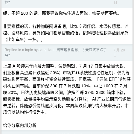
日
荐？
呃，不超 200 的话，那我建议你先住进去再说，需要啥再买啥。
非要推荐的话，各种物联网设备吧，比如空调伴侣、水浸传感器、监
控、循环风扇，另外如果门锁是智能的话，记得把物理钥匙放到屋外
（比如车里）一把。。
Replied to a topic by JaneHan
周末这多消息，今天应该不跌了
7 月 20
›
日
吧？
上周 A 股迎来年内最大调整、波动剧烈，7 月 17 日集中放量大跌，
创业板自高点累计跌幅近 20%；市场并非系统性流动性危机，仅为筹
码结构再平衡，两融杠杆资金持续离场，但宽基、半导体 ETF 逆势获
机构左侧布局。当前沪深 300 在 7 月跌超 10%、中证 1000 在 7 月
跌 20%，已达历史极端超跌区间，沪指回踩 3745-3800 箱体下轨，
超卖指标、放量换手均显示空头动能充分释放； AI 产业长期景气逻辑
未逆转，伴随恐慌情绪逐步消化，本周超跌反弹行情大概率开启，市
场仍以结构性行情为主。
给你分享内部分析