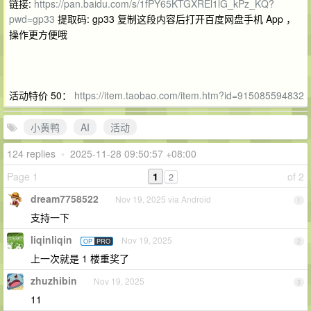
链接:
https://pan.baidu.com/s/1fPY65KTGXREl1lG_kPz_KQ?
pwd=gp33
提取码: gp33 复制这段内容后打开百度网盘手机 App ，
操作更方便哦
活动特价 50：
https://item.taobao.com/item.htm?id=915085594832
小黄鸭
AI
活动
124 replies
•
2025-11-28 09:50:57 +08:00
Page 1
1
of 2
2
dream7758522
Nov 19, 2025 via Android
1
支持一下
liqinliqin
Nov 19, 2025
OP
PRO
2
上一次就是 1 楼重奖了
zhuzhibin
Nov 19, 2025
3
11