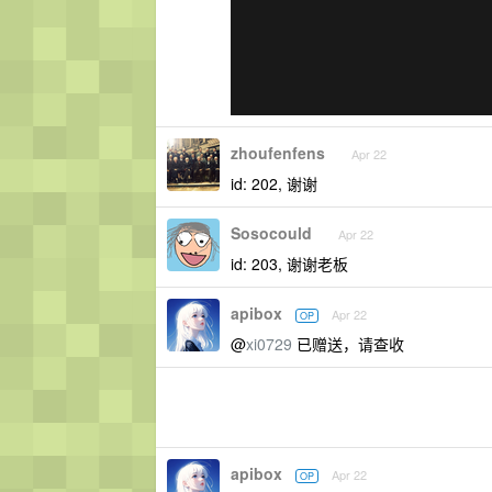
zhoufenfens
Apr 22
id: 202, 谢谢
Sosocould
Apr 22
id: 203, 谢谢老板
apibox
Apr 22
OP
@
xi0729
已赠送，请查收
apibox
Apr 22
OP