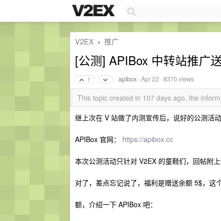
V2EX
推广
›
[公测] APIBox 中转站推广
apibox
·
Apr 22
· 8370 views
1
This topic created in 107 days ago, the info
继上次在 V 站做了内测宣传后，说好的公测活
APIBox 官网：
https://apibox.cc
本次公测活动只针对 V2EX 的童鞋们，回帖附上
对了，差点忘记说了，福利是赠送余额 5$，这
额，介绍一下 APIBox 吧：