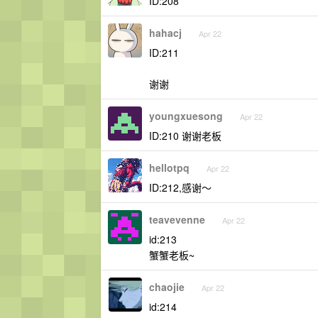
ID:208
hahacj
Apr 22
ID:211
谢谢
youngxuesong
Apr 22
ID:210 谢谢老板
hellotpq
Apr 22
ID:212,感谢～
teavevenne
Apr 22
id:213
蟹蟹老板~
chaojie
Apr 22
id:214