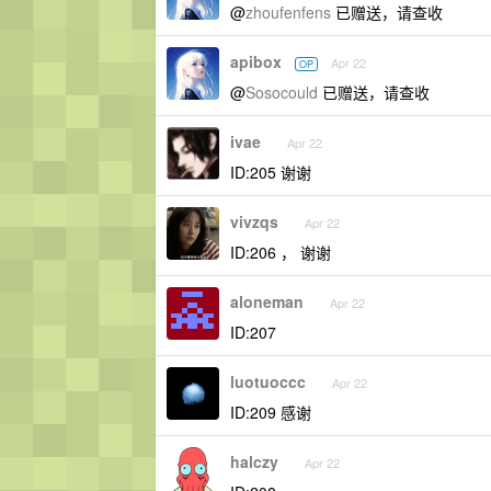
@
zhoufenfens
已赠送，请查收
apibox
Apr 22
OP
@
Sosocould
已赠送，请查收
ivae
Apr 22
ID:205 谢谢
vivzqs
Apr 22
ID:206 ， 谢谢
aloneman
Apr 22
ID:207
luotuoccc
Apr 22
ID:209 感谢
halczy
Apr 22