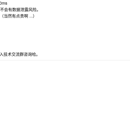
0ms
，不会有数据泄露风险。
底（当然有点贵啊 ...）
。
入技术交流群咨询哈。