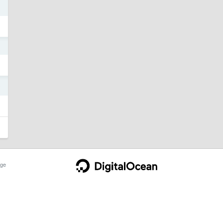
2
6
ge