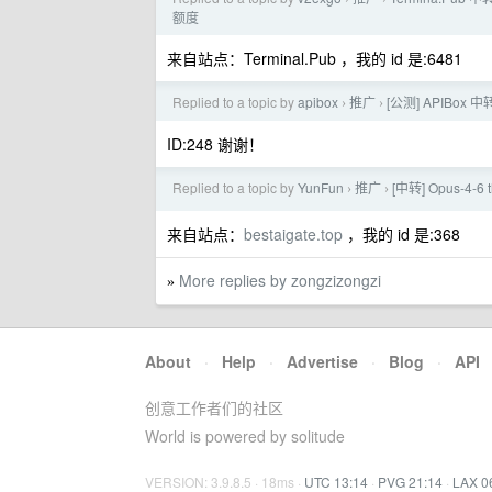
额度
来自站点：Terminal.Pub ，我的 id 是:6481
Replied to a topic by
apibox
推广
[公测] APIBox
›
›
ID:248 谢谢！
Replied to a topic by
YunFun
推广
[中转] Opus-4
›
›
来自站点：
bestaigate.top
，我的 id 是:368
More replies by zongzizongzi
»
About
·
Help
·
Advertise
·
Blog
·
API
创意工作者们的社区
World is powered by solitude
VERSION: 3.9.8.5 · 18ms ·
UTC 13:14
·
PVG 21:14
·
LAX 0