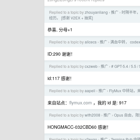
Replied to a topic by
zhouyanliang
推广
时隔半年，
›
›
经历。 [感谢 V2EX + 抽奖]
恭喜, 分母+1
Replied to a topic by
alicecs
推广
满血中转， code
›
›
ID:290 谢谢！
Replied to a topic by
cxzweb
推广
# GPT-5.4 / 5.
›
›
id:117 感谢！
Replied to a topic by
aapeli
推广
FlyMux 中转站，
›
›
来自站点：
flymux.com
，我的 id 是: 917
Replied to a topic by
wlfh2008
推广
Opus 自由，限
›
›
HONGMACC-032CBD60 感谢！
Replied to a topic by
v2exgo
推广
Termina.Pub
›
›