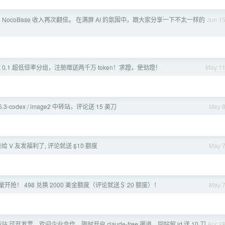
 NocoBase 收入再次翻倍。 在满屏 AI 的氛围中，跟大家分享一下不太一样的
Jun 1
x 0.1 超低倍率分组，注册赠送两千万 token！求蹬，使劲蹬！
May 1
5 / 5.3-codex / image2 中转站，评论送 15 美刀
May 
来给 V 友发福利了, 评论就送 $10 额度
May 
量开抢！ 498 兑换 2000 美金额度（评论就送＄ 20 额度）！
May 
 中转站 可开发票，欢迎企业合作，限时开启 claude-free 渠道，回帖留 id 送 10 刀
Apr 2