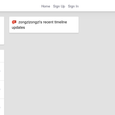
Home
Sign Up
Sign In
zongzizongzi's recent timeline
updates