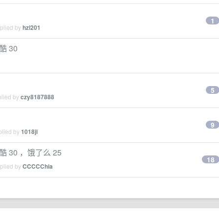
1
eplied by
hzl201
酷 30
5
plied by
czy8187888
9
plied by
1018ji
优酷 30 ，饿了么 25
18
eplied by
CCCCChia